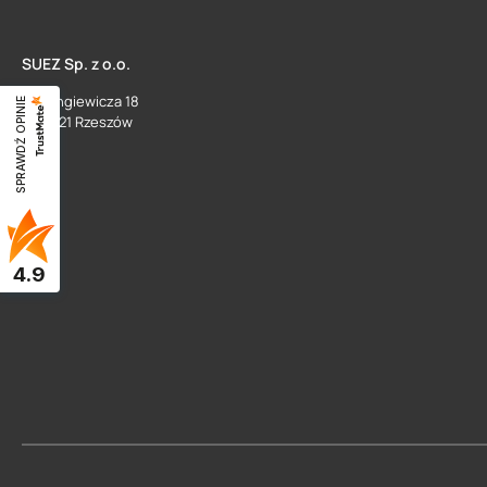
SUEZ Sp. z o.o.
ul. Langiewicza 18
SPRAWDŹ OPINIE
35 - 021 Rzeszów
4.9