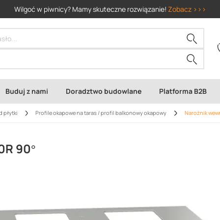
Wilgoć w piwnicy? Mamy skuteczne rozwiązanie!
Zobacz >>>
Buduj z nami
Doradztwo budowlane
Platforma B2B
d płytki
Profile okapowe na taras / profil balkonowy okapowy
Narożnik wew
0R 90°