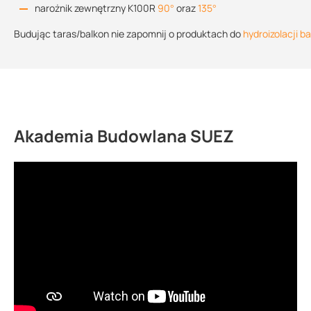
narożnik zewnętrzny K100R
90°
oraz
135°
Budując taras/balkon nie zapomnij o produktach do
hydroizolacji b
Akademia Budowlana SUEZ