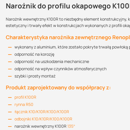
Narożnik do profilu okapowego K100
Kontakt
Narożnik wewnętrzny K100R to niezbędny element konstrukcyjny, k
estetyczny i trwały efekt w konstrukcjach wykonanych z profili ok
Informacja techniczna
Sprzedajemy na:
Podlega zwrotowi?:
Charakterystyka narożnika zewnętrznego Renopl
2.25 MB
sztuki
tak
wykonany z aluminium, które zostało pokryte trwałą powłoką 
odporność na korozję
Instrukcja montażu
odporność na uszkodzenia mechaniczne
1.91 MB
odporność na wpływ czynników atmosferycznych
szybki i prosty montaż
Produkt zaprojektowany do współpracy z:
K100R Deklaracja Właściwości Użytkowych
3.32 MB
profil K100R
rynna R50
łącznik K10/K10R/K100/K100R
odbojniki K10/K10R/K100/K100R
narożnik wewnętrzny K100R
135°