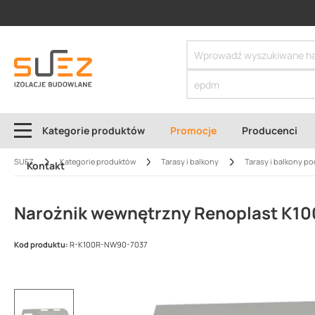
SIZER
Kategorie produktów
Promocje
Producenci
SUEZ
Kategorie produktów
Tarasy i balkony
Tarasy i balkony po
Kontakt
Narożnik wewnętrzny Renoplast K10
Kod produktu:
R-K100R-NW90-7037