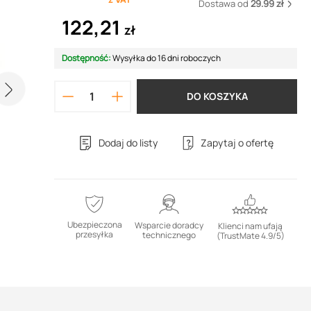
Dostawa od
29.99 zł
122,21
zł
Dostępność:
Wysyłka do 16 dni roboczych
DO KOSZYKA
Dodaj do listy
Zapytaj o ofertę
Ubezpieczona
Wsparcie doradcy
Klienci nam ufają
przesyłka
technicznego
(TrustMate 4.9/5)