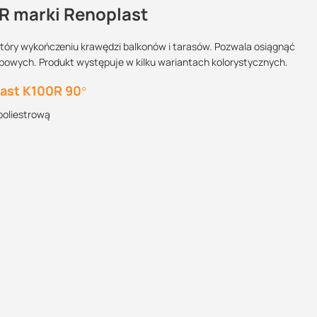
R marki Renoplast
tóry wykończeniu krawędzi balkonów i tarasów. Pozwala osiągnąć
apowych. Produkt występuje w kilku wariantach kolorystycznych.
Maszy pytania lub wątpliwości?
POBIERZ
Skontaktuj się z nami
ast K100R 90°
poliestrową
Rafał Kuroś
Specjalista doradca
POBIERZ
+48 732 227 684
07:00 - 15:00
rafal@suez.com.pl
POBIERZ