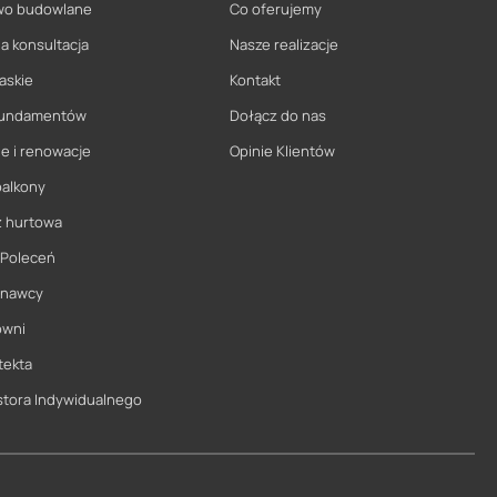
wo budowlane
Co oferujemy
a konsultacja
Nasze realizacje
askie
Kontakt
 fundamentów
Dołącz do nas
e i renowacje
Opinie Klientów
balkony
ż hurtowa
 Poleceń
onawcy
owni
tekta
stora Indywidualnego