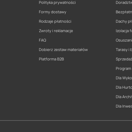
Polityka prywatności
Doradzt
Formy dostawy
Bezpłatn
Rodzaje płatności
Dachy pł
Zwroty i reklamacje
Izolacja
FAQ
Osuszani
Dobierz zestaw materiałów
Tarasy i 
Platforma B2B
Sprzeda
Program
Dla Wyk
Dla Hurt
Dla Archi
Dla Inwe