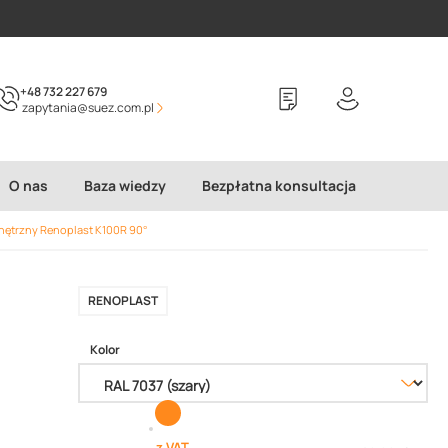
+48 732 227 679
zapytania@suez.com.pl
O nas
Baza wiedzy
Bezpłatna konsultacja
nętrzny Renoplast K100R 90°
RENOPLAST
Kolor
z VAT