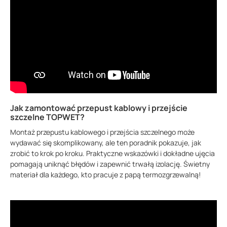
Jak zamontować przepust kablowy i przejście
szczelne TOPWET?
Montaż przepustu kablowego i przejścia szczelnego może
wydawać się skomplikowany, ale ten poradnik pokazuje, jak
zrobić to krok po kroku. Praktyczne wskazówki i dokładne ujęcia
pomagają uniknąć błędów i zapewnić trwałą izolację. Świetny
materiał dla każdego, kto pracuje z papą termozgrzewalną!