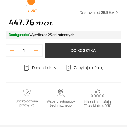
z VAT
Dostawa od
29.99 zł
447,76
zł
szt.
Dostępność:
Wysyłka do 23 dni roboczych
DO KOSZYKA
Dodaj do listy
Zapytaj o ofertę
Ubezpieczona
Wsparcie doradcy
Klienci nam ufają
przesyłka
technicznego
(TrustMate 4.9/5)