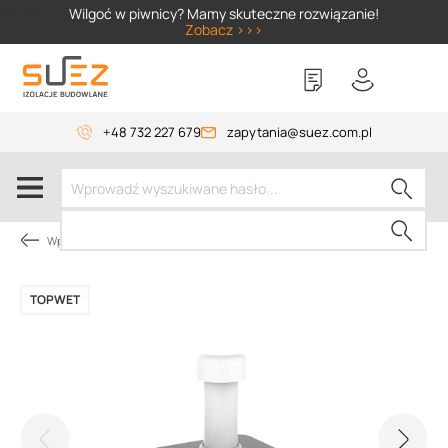
SIZER
Wilgoć w piwnicy? Mamy skuteczne rozwiązanie!
Zobacz >>>
+48 732 227 679
zapytania@suez.com.pl
Wpusty i akcesoria
TOPWET