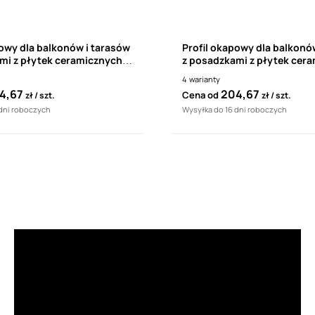
powy dla balkonów i tarasów
Profil okapowy dla balkonó
mi z płytek ceramicznych
z posadzkami z płytek cer
K301 (1 sztuka - 2mb)
RENOPLAST K301 (1 sztuka 
4
warianty
4,67
204,67
Cena od
zł
szt.
zł
szt.
 dni roboczych
Wysyłka do 16 dni roboczych