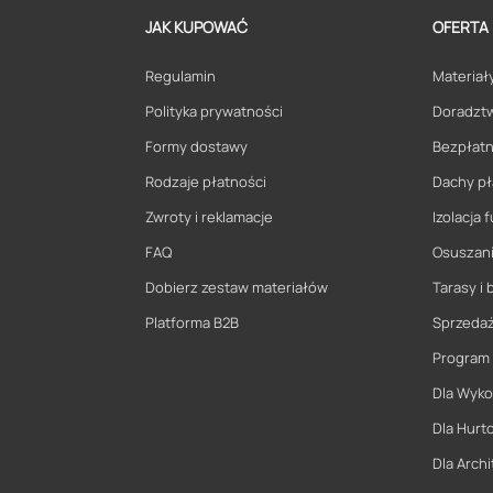
JAK KUPOWAĆ
OFERTA
Regulamin
Materiały
Polityka prywatności
Doradzt
Formy dostawy
Bezpłatn
Rodzaje płatności
Dachy pł
Zwroty i reklamacje
Izolacja
FAQ
Osuszani
Dobierz zestaw materiałów
Tarasy i 
Platforma B2B
Sprzeda
Program
Dla Wyk
Dla Hurt
Dla Archi