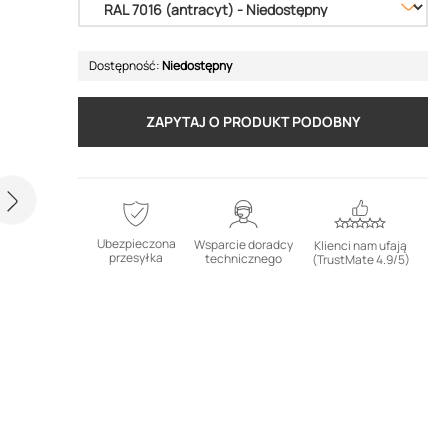
Dostępność:
Niedostępny
ZAPYTAJ O PRODUKT PODOBNY
Ubezpieczona
Wsparcie doradcy
Klienci nam ufają
przesyłka
technicznego
(TrustMate 4.9/5)