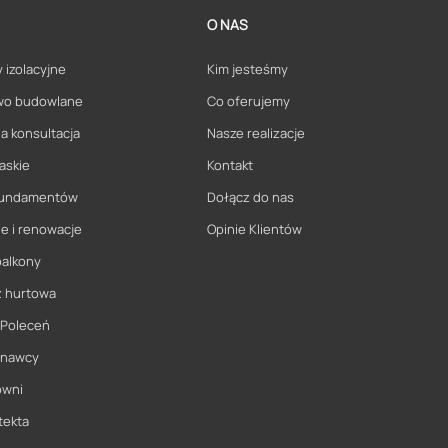
O NAS
 izolacyjne
Kim jesteśmy
wo budowlane
Co oferujemy
a konsultacja
Nasze realizacje
askie
Kontakt
 fundamentów
Dołącz do nas
e i renowacje
Opinie Klientów
balkony
ż hurtowa
 Poleceń
onawcy
owni
tekta