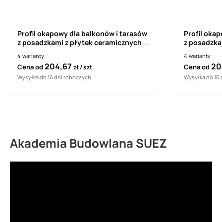
Profil okapowy dla balkonów i tarasów
Profil oka
z posadzkami z płytek ceramicznych
z posadzka
RENOPLAST K301 (1 sztuka - 2mb)
RENOPLAST 
4
warianty
4
warianty
204,67
20
Cena od
Cena od
zł
szt.
Wysyłka do 16 dni roboczych
Wysyłka do 16
Akademia Budowlana SUEZ