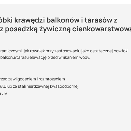
óbki krawędzi balkonów i tarasów z
y Perfecta PP 51
b z posadzką żywiczną cienkowarstwow
cm poza profil okapowy dzięki czemu możliwe jest swobodne odprowadze
Maszy pytania lub wątpliwości?
icznymi, kamiennymi jak również przy zastosowaniu jako ostateczne
?:
Skontaktuj się z nami
POBIERZ
amicznymi, jak również przy zastosowaniu jako ostatecznej powłoki
ź balkonu/tarasu elewację przed wnikaniem wody.
w, w których rynna odpływowa montowana jest bezpośrednio do czoła
Marcin Inglot
jne warstwy posadzki np. płytki na zaprawie klejowej lub posadzkę ży
stal nierdzewna
Specjalista doradca
POBIERZ
rzed zawilgoceniem i rozmrożeniem
ę logistyczną oraz wsparcie w zakresie doradztwa technicznego
L lub ze stali nierdzewnej kwasoodpornej
+48 732 227 683
07:00 - 15:00
i UV
marcin.inglot@suez.com.pl