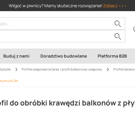
Wilgoć w piwnicy? Mamy skuteczne rozwiązanie!
Zobacz >>>
Buduj z nami
Doradztwo budowlane
Platforma B2B
d płytki
Profile okapowe na taras / profil balkonowy okapowy
Profile taraso
amicznych 2m
fil do obróbki krawędzi balkonów z pły