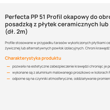
Perfecta PP 51 Profil okapowy do obr
Dlaczego warto wybrać profil okapow
Kontakt
posadzką z płytek ceramicznych lu
płytki nie są ograniczone od czoła, są wysunięte ok.0,5-1.0 
(dł. 2m)
wody na zewnątrz
stosowane w przypadku tarasów wykończonych płytkami ceram
Instrukcja montażu profili balkonowych
Długość:
Sprzedajemy na:
Podlega zwrotowi
Profile stosowane w przypadku tarasów wykończonych płytkami cer
powłoki żywicznej lub alternatywnych powłok izolacyjnych
1.95 MB
2 m
sztuki
tak
żywicznej lub alternatywnych powłok izolacyjnych. Chroni krawęd
przeznaczony jest do wykańczania brzegów balkonów i tarasó
balkonu lub tarasu
Kolor:
Charakterystyka produktu
na zamontowanych profilach można ułożyć hydroizolację i kole
RAL 7016 (antracyt)
RAL 8019 (ciemny
RAL 9006 (szary)
Karta techniczna
pozwała na estetyczne zabezpieczenie krawędzi chroniąc je p
kupując ten produkt w Suez otrzymujesz profesjonalną obsług
brąz)
504.96 KB
wykonane są z aluminium malowanego proszkowo w kolorach RA
odporne są na czynniki atmosferyczne, oddziaływanie promien