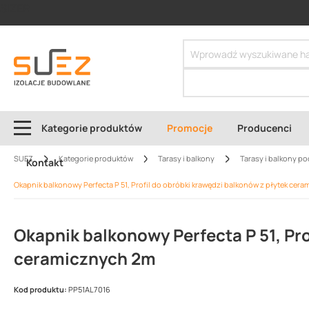
SIZER
Kategorie produktów
Promocje
Producenci
SUEZ
Kategorie produktów
Tarasy i balkony
Tarasy i balkony po
Kontakt
Okapnik balkonowy Perfecta P 51, Profil do obróbki krawędzi balkonów z płytek cer
Okapnik balkonowy Perfecta P 51, Pro
ceramicznych 2m
Kod produktu:
PP51AL7016