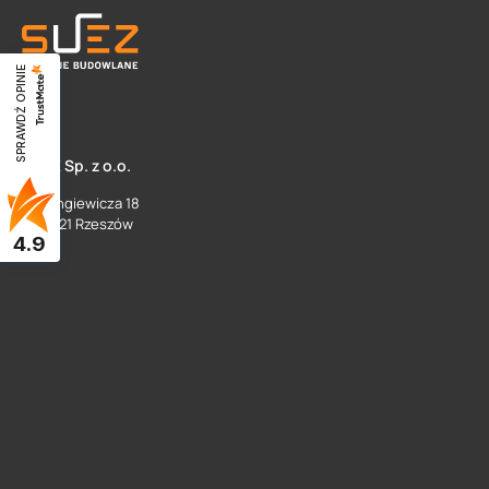
SPRAWDŹ OPINIE
SUEZ Sp. z o.o.
ul. Langiewicza 18
35 - 021 Rzeszów
4.9