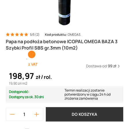
5/5 (2)
Kod produktu:
OMEGA3.
Papa na podłoża betonowe ICOPAL OMEGA BAZA 3
Szybki Profil SBS gr.3mm (10m2)
z VAT
Dostawa od
99 zł
198,97
zł
rol.
19,90 zł
/
m2
Termin realizacji zostanie
Dostępność:
potwierdzony w ciągu 24 h od
Dostępny za ok. 30 dni
złożenia zamówienia
DO KOSZYKA