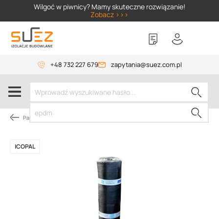
SIZER
Wilgoć w piwnicy? Mamy skuteczne rozwiązanie!
Zobacz >>>
+48 732 227 679
zapytania@suez.com.pl
Papy dachowe
ICOPAL