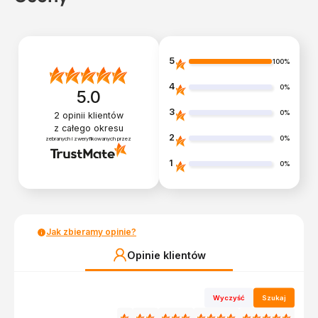
5
100%
4
0%
5.0
3
0%
2
opinii klientów
z całego okresu
2
0%
zebranych i zweryfikowanych przez
1
0%
Jak zbieramy opinie?
Opinie klientów
Wyczyść
Szukaj