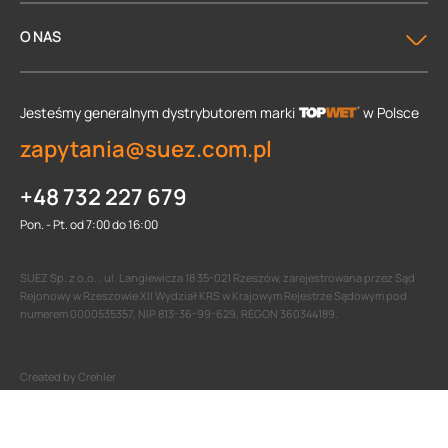
O NAS
Jesteśmy generalnym dystrybutorem
marki
w Polsce
zapytania@suez.com.pl
+48 732 227 679
Pon. - Pt. od 7:00 do 16:00
SUEZ Sp. z o.o. , ul. Langiewicza 18 35-021 Rzeszów, zarejestrowana przez Sąd
Rejonowy w Rzeszowie XII Wydział KRS w Krajowym Rejestrze Sądowym pod
numerem 0000535357, NIP 813-36-99-629, REGON 360344189.
Created by Crehler