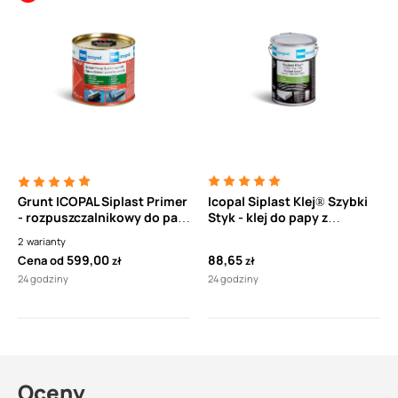
Grunt ICOPAL Siplast Primer
Icopal Siplast Klej® Szybki
- rozpuszczalnikowy do pap
Styk - klej do papy z
bitumicznych
dodatkiem bitumu 5kg
2
warianty
termozgrzewalnych
599,00
88,65
Cena od
zł
zł
24 godziny
24 godziny
Oceny