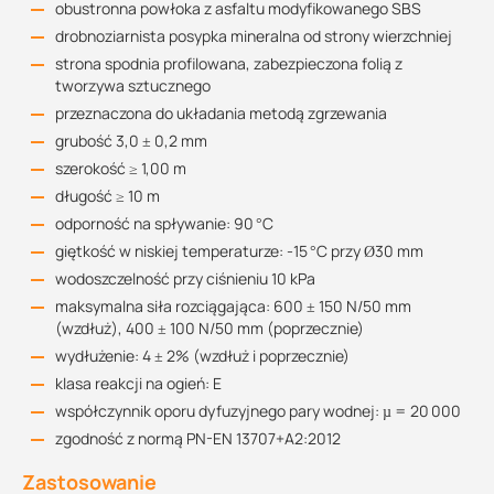
obustronna powłoka z asfaltu modyfikowanego SBS
drobnoziarnista posypka mineralna od strony wierzchniej
strona spodnia profilowana, zabezpieczona folią z
tworzywa sztucznego
przeznaczona do układania metodą zgrzewania
grubość 3,0 ± 0,2 mm
szerokość ≥ 1,00 m
długość ≥ 10 m
odporność na spływanie: 90 °C
giętkość w niskiej temperaturze: -15 °C przy Ø30 mm
wodoszczelność przy ciśnieniu 10 kPa
maksymalna siła rozciągająca: 600 ± 150 N/50 mm
(wzdłuż), 400 ± 100 N/50 mm (poprzecznie)
wydłużenie: 4 ± 2% (wzdłuż i poprzecznie)
klasa reakcji na ogień: E
współczynnik oporu dyfuzyjnego pary wodnej: µ = 20 000
zgodność z normą PN-EN 13707+A2:2012
Zastosowanie