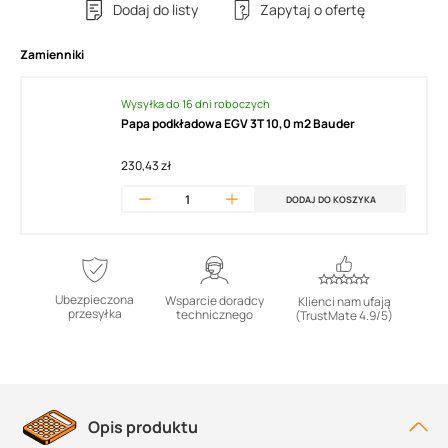
Dodaj do listy
Zapytaj o ofertę
Zamienniki
Wysyłka do 16 dni roboczych
Papa podkładowa EGV 3T 10,0 m2 Bauder
230,43 zł
DODAJ DO KOSZYKA
Ubezpieczona
Wsparcie doradcy
Klienci nam ufają
przesyłka
technicznego
(TrustMate 4.9/5)
Opis produktu