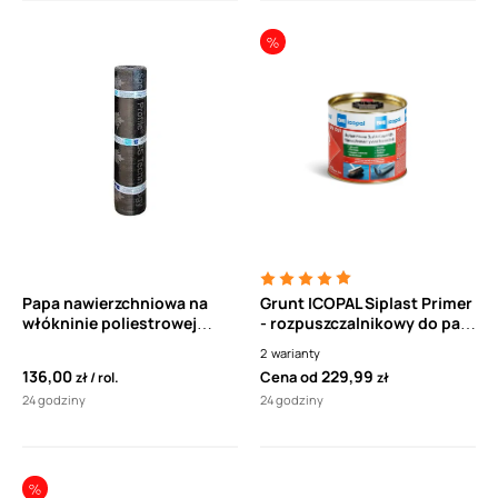
Papa nawierzchniowa na
Grunt ICOPAL Siplast Primer
włókninie poliestrowej
- rozpuszczalnikowy do pap
ICOPAL Top PYE PV250 S5,2
bitumicznych
2
warianty
www Szybki Profil SBS
termozgrzewalnych
136,00
229,99
Cena od
zł
rol.
zł
(5m2)
24 godziny
24 godziny