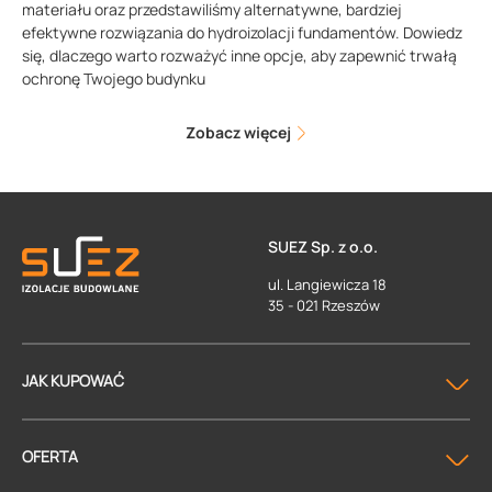
materiału oraz przedstawiliśmy alternatywne, bardziej
efektywne rozwiązania do hydroizolacji fundamentów. Dowiedz
się, dlaczego warto rozważyć inne opcje, aby zapewnić trwałą
ochronę Twojego budynku
Zobacz więcej
SUEZ Sp. z o.o.
ul. Langiewicza 18
35 - 021 Rzeszów
JAK KUPOWAĆ
OFERTA