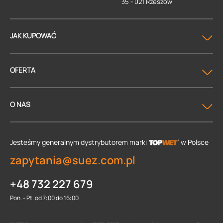
35 - 021 Rzeszów
JAK KUPOWAĆ
OFERTA
O NAS
Jesteśmy generalnym dystrybutorem
marki
w Polsce
zapytania@suez.com.pl
+48 732 227 679
Pon. - Pt. od 7:00 do 16:00