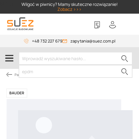
SIZER
Wilgoć w piwnicy? Mamy skuteczne rozwiązanie!
Zobacz >>>
+48 732 227 679
zapytania@suez.com.pl
Papy dachowe
BAUDER