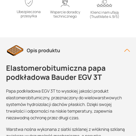
Ubezpieczona
Wsparcie doradcy
Klienci nam ufają
przesyłka
technicznego
(TrustMate 4.9/5)
Opis produktu
Elastomerobitumiczna papa
podkładowa Bauder EGV 3T
Papa podkładowa EGV 3T to wysokiej jakości produkt
elastomerobitumiczny, przeznaczony do wielowarstwowych
systemów hydroizolacji dachów płaskich. Dzięki swojej
trwałości i odporności na niskie temperatury, zapewnia
niezawodną ochronę przez długi czas.
Warstwa nośna wykonana z siatki szklanej z włókniną szklaną
zwiększa wytrzymałość mechaniczną, a posypka