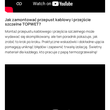
Jak zamontować przepust kablowy i przejście
szczelne TOPWET?
Montaż przepustu kablowego i przejścia szczelnego może
wydawać się skomplikowany, ale ten poradnik pokazuje, jak
zrobić to krok po kroku. Praktyczne wskazówki i dokładne ujęcia
pomagają uniknąć błędów i zapewnić trwałą izolację. Świetny
materiał dla każdego, kto pracuje z papą termozgrzewalną!