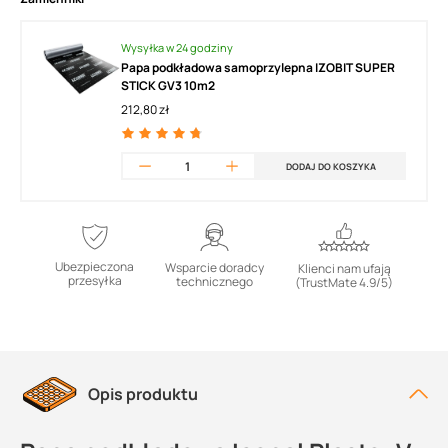
Wysyłka w 24 godziny
Papa podkładowa samoprzylepna IZOBIT SUPER
STICK GV3 10m2
212,80 zł
DODAJ DO KOSZYKA
Ubezpieczona
Wsparcie doradcy
Klienci nam ufają
przesyłka
technicznego
(TrustMate 4.9/5)
Opis produktu