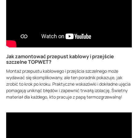
Jak zamontować przepust kablowy i przejście
szczelne TOPWET?
Montaż przepustu kablowego i przejścia szczelnego może
wydawać się skomplikowany, ale ten poradnik pokazuje, jak
zrobić to krok po kroku. Praktyczne wskazówki i dokładne ujęcia
pomagają uniknąć błędów i zapewnić trwałą izolację. Świetny
materiał dla każdego, kto pracuje z papą termozgrzewalną!