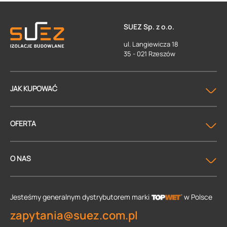
SUEZ Sp. z o.o.
ul. Langiewicza 18
35 - 021 Rzeszów
JAK KUPOWAĆ
OFERTA
O NAS
Jesteśmy generalnym dystrybutorem
marki
w Polsce
zapytania@suez.com.pl