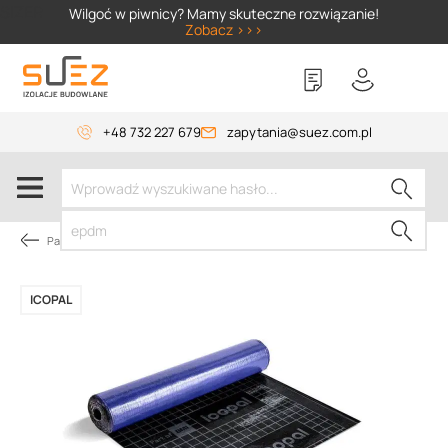
SIZER
Wilgoć w piwnicy? Mamy skuteczne rozwiązanie!
Zobacz >>>
+48 732 227 679
zapytania@suez.com.pl
Papy dachowe
ICOPAL