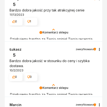
jeszcze - do szybkiego zobaczenia!
5
Bardzo dobra jakość przy tak atrakcyjnej cenie
11/13/2023
0
1
Komentarz sklepu
Dziękujemy bardzo za Twoją opinię! Twoja recenzja
wiele dla nas znaczy - dzięki niej wiemy, że jesteśmy
na właściwym torze :) Z pozdrowieniami, obsługa
Łukasz
zweryfikowano
sklepu.
5
Bardzo dobra jakość w stosunku do ceny i szybka
dostawa.
10/2/2023
0
0
Komentarz sklepu
Dziękujemy bardzo za Twoją opinię! Twoja recenzja
wiele dla nas znaczy - dzięki niej wiemy, że jesteśmy
na właściwym torze :) Z pozdrowieniami, obsługa
Marcin
zweryfikowano