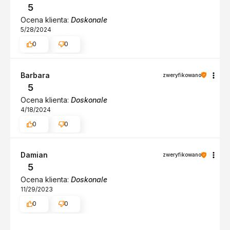
sklepu.
5
Ocena klienta:
Doskonale
5/28/2024
0
0
Barbara
zweryfikowano
5
Ocena klienta:
Doskonale
4/18/2024
0
0
Damian
zweryfikowano
5
Ocena klienta:
Doskonale
11/29/2023
0
0