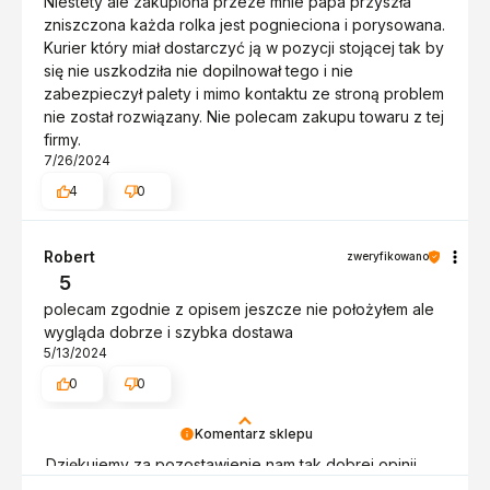
Niestety ale zakupiona przeze mnie papa przyszła
zniszczona każda rolka jest pognieciona i porysowana.
Kurier który miał dostarczyć ją w pozycji stojącej tak by
się nie uszkodziła nie dopilnował tego i nie
zabezpieczył palety i mimo kontaktu ze stroną problem
nie został rozwiązany. Nie polecam zakupu towaru z tej
firmy.
7/26/2024
4
0
Robert
zweryfikowano
5
polecam zgodnie z opisem jeszcze nie położyłem ale
wygląda dobrze i szybka dostawa
5/13/2024
0
0
Komentarz sklepu
Dziękujemy za pozostawienie nam tak dobrej opinii.
Naszym priorytetem jest satysfakcja klienta i Twoja