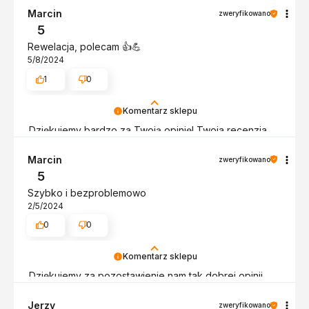
recenzja potwierdza nasze wysiłki - dziękujemy raz
Marcin
zweryfikowano
jeszcze - do szybkiego zobaczenia!
5
Rewelacja, polecam 👍️💪
5/8/2024
1
0
Komentarz sklepu
Dziękujemy bardzo za Twoją opinię! Twoja recenzja
wiele dla nas znaczy - dzięki niej wiemy, że jesteśmy
na właściwym torze :) Z pozdrowieniami, obsługa
Marcin
zweryfikowano
sklepu.
5
Szybko i bezproblemowo
2/5/2024
0
0
Komentarz sklepu
Dziękujemy za pozostawienie nam tak dobrej opinii.
Naszym priorytetem jest satysfakcja klienta i Twoja
recenzja potwierdza nasze wysiłki - dziękujemy raz
Jerzy
zweryfikowano