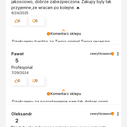
jakosciowo, dobrze zabezpieczona. Zakupy byly tak
przyjemne,ze wracam po kolejne. 🔥
6/24/2025
0
0
Komentarz sklepu
Dziękujemy bardzo za Twoją opinię! Twoja recenzja
wiele dla nas znaczy - dzięki niej wiemy, że jesteśmy
na właściwym torze :) Z pozdrowieniami, obsługa
Paweł
zweryfikowano
sklepu.
5
Profesjonal
7/29/2024
0
0
Komentarz sklepu
Dziękujemy za pozostawienie nam tak dobrej opinii.
Naszym priorytetem jest satysfakcja klienta i Twoja
recenzja potwierdza nasze wysiłki - dziękujemy raz
Oleksandr
zweryfikowano
jeszcze - do szybkiego zobaczenia!
2