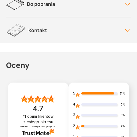
Do pobrania
Kontakt
Oceny
5
91%
4
0%
4.7
3
0%
11
opinii klientów
z całego okresu
2
9%
zebranych i zweryfikowanych przez
1