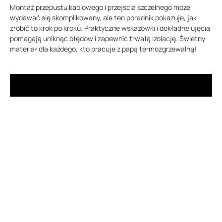
Montaż przepustu kablowego i przejścia szczelnego może
wydawać się skomplikowany, ale ten poradnik pokazuje, jak
zrobić to krok po kroku. Praktyczne wskazówki i dokładne ujęcia
pomagają uniknąć błędów i zapewnić trwałą izolację. Świetny
materiał dla każdego, kto pracuje z papą termozgrzewalną!
Dach płaski – jak wykonać go dobrze? Wiedza w
pigułce