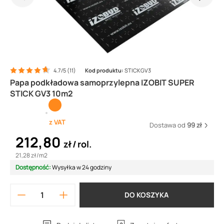
4.7/5 (11)
Kod produktu:
STICKGV3
Papa podkładowa samoprzylepna IZOBIT SUPER
STICK GV3 10m2
z VAT
Dostawa od
99 zł
212,80
zł
rol.
21,28 zł
/
m2
Dostępność:
Wysyłka w 24 godziny
DO KOSZYKA