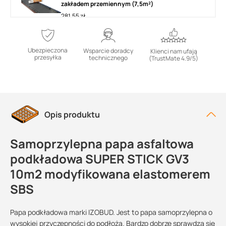
zakładem przemiennym (7,5m²)
281,55 zł
DODAJ DO KOSZYKA
Ubezpieczona
Wsparcie doradcy
Klienci nam ufają
przesyłka
technicznego
(TrustMate 4.9/5)
Wysyłka do 16 dni roboczych
Papa podkładowa samoprzylepna Bauder TEC
KSA 10 m²
365,65 zł
Opis produktu
DODAJ DO KOSZYKA
Samoprzylepna papa asfaltowa
Wysyłka do 16 dni roboczych
podkładowa SUPER STICK GV3
Papa podkładowa samoprzylepna TEC KSA Duo
35 7,5m² Bauder
10m2 modyfikowana elastomerem
307,12 zł
SBS
DODAJ DO KOSZYKA
Papa podkładowa marki IZOBUD. Jest to papa samoprzylepna o
wysokiej przyczepności do podłoża. Bardzo dobrze sprawdza się