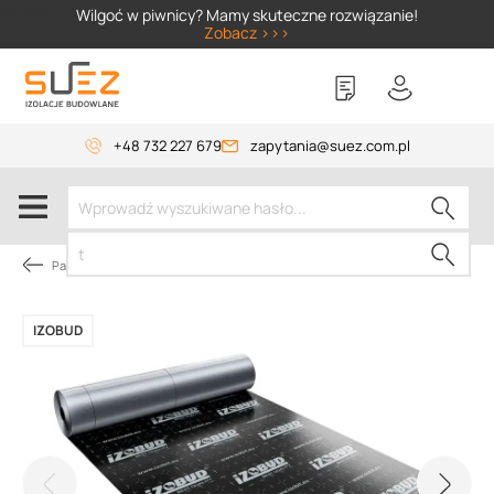
SIZER
Wilgoć w piwnicy? Mamy skuteczne rozwiązanie!
Zobacz >>>
+48 732 227 679
zapytania@suez.com.pl
Papy dachowe
IZOBUD