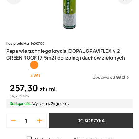
Kod produktu:
14667001.
Papa wierzchniego krycia ICOPAL GRAVIFLEX 4,2
GREEN ROOF (7,5m2) do izolacji dachów zielonych
z VAT
Dostawa od
99 zł
257,30
zł
rol.
34,31 zł
/
m2
Dostępność:
Wysyłka w 24 godziny
DO KOSZYKA