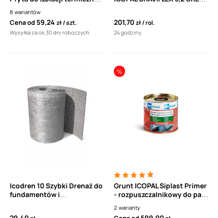
60 x 125 cm (polistyren
ROOF (5m2) do izolacji
8
wariantów
ekstrudowany XPS,
dachów zielonych
59,24
201,70
Cena od
zł
szt.
zł
rol.
styrodur) 0,75m2
Wysyłka za ok.30 dni roboczych
24 godziny
Icodren 10 Szybki Drenaż do
Grunt ICOPAL Siplast Primer
fundamentów i
- rozpuszczalnikowy do pap
podziemnych konstrukcji
bitumicznych
2
warianty
inżynierskich 1mb
termozgrzewalnych
29,40
599,00