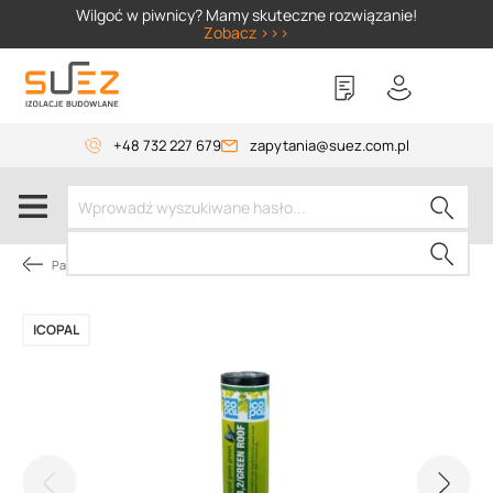
SIZER
Wilgoć w piwnicy? Mamy skuteczne rozwiązanie!
Zobacz >>>
+48 732 227 679
zapytania@suez.com.pl
Papy dachowe
ICOPAL