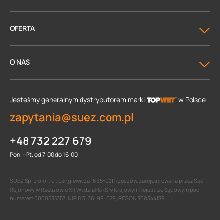
OFERTA
O NAS
Jesteśmy generalnym dystrybutorem
marki
w Polsce
zapytania@suez.com.pl
+48 732 227 679
Pon. - Pt. od 7:00 do 16:00
SUEZ Sp. z o.o. , ul. Langiewicza 18 35-021 Rzeszów, zarejestrowana przez Sąd
Rejonowy w Rzeszowie XII Wydział KRS w Krajowym Rejestrze Sądowym pod
numerem 0000535357, NIP 813-36-99-629, REGON 360344189.