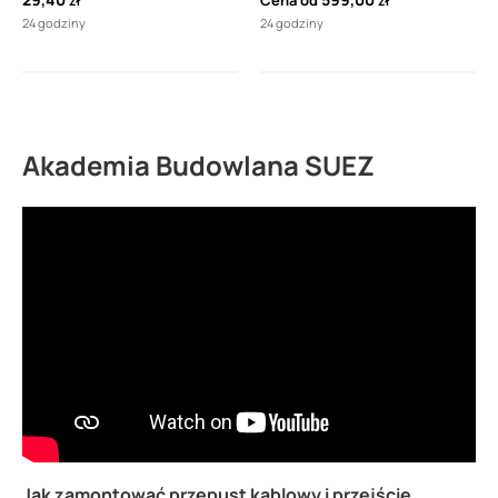
Cena od
zł
zł
24 godziny
24 godziny
Akademia Budowlana SUEZ
Jak zamontować przepust kablowy i przejście