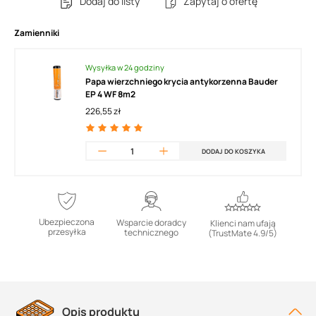
Dodaj do listy
Zapytaj o ofertę
Zamienniki
Wysyłka w 24 godziny
Papa wierzchniego krycia antykorzenna Bauder
EP 4 WF 8m2
226,55 zł
DODAJ DO KOSZYKA
Ubezpieczona
Wsparcie doradcy
Klienci nam ufają
przesyłka
technicznego
(TrustMate 4.9/5)
Opis produktu