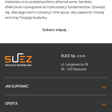
materiału oraz przedstawiliśmy alternatywne, bardziej
efektywne rozwiązania do hydroizolacji fundamentów. Dowiedz
się, dlaczego warto rozważyć inne opcje, aby zapewnić trwałą
ochronę Twojego budynku
Zobacz więcej
SUEZ Sp. z o.o.
ul. Langiewicza 18
35 - 021 Rzeszów
JAK KUPOWAĆ
OFERTA