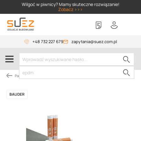
SIZER
Wilgoć w piwnicy? Mamy skuteczne rozwiązanie!
Zobacz >>>
+48 732 227 679
zapytania@suez.com.pl
Papy dachowe
BAUDER