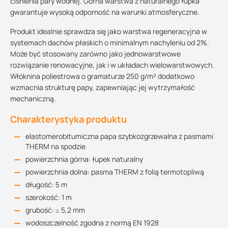
ciśnienia pary wodnej. Górna warstwa z naturalnego łupka
gwarantuje wysoką odporność na warunki atmosferyczne.
Produkt idealnie sprawdza się jako warstwa regeneracyjna w
systemach dachów płaskich o minimalnym nachyleniu od 2%.
Może być stosowany zarówno jako jednowarstwowe
rozwiązanie renowacyjne, jak i w układach wielowarstwowych.
Włóknina poliestrowa o gramaturze 250 g/m² dodatkowo
wzmacnia strukturę papy, zapewniając jej wytrzymałość
mechaniczną.
Charakterystyka produktu
elastomerobitumiczna papa szybkozgrzewalna z pasmami
THERM na spodzie
powierzchnia górna: łupek naturalny
powierzchnia dolna: pasma THERM z folią termotopliwą
długość: 5 m
szerokość: 1 m
grubość: ≥ 5,2 mm
wodoszczelność zgodna z normą EN 1928