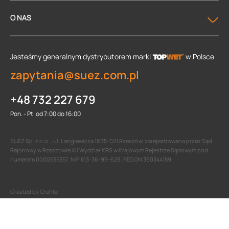
O NAS
Jesteśmy generalnym dystrybutorem
marki
w Polsce
zapytania@suez.com.pl
+48 732 227 679
Pon. - Pt. od 7:00 do 16:00
SUEZ Sp. z o.o. , ul. Langiewicza 18 35-021 Rzeszów, zarejestrowana przez Sąd
Rejonowy w Rzeszowie XII Wydział KRS w Krajowym Rejestrze Sądowym pod
numerem 0000535357, NIP 813-36-99-629, REGON 360344189.
Created by Crehler