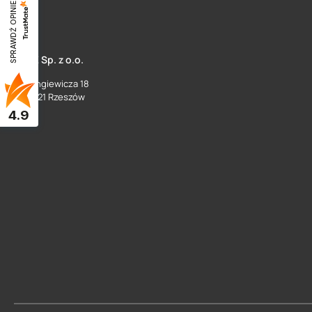
SPRAWDŹ OPINIE
SUEZ Sp. z o.o.
ul. Langiewicza 18
35 - 021 Rzeszów
4.9