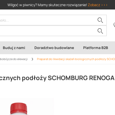
Wilgoć w piwnicy? Mamy skuteczne rozwiązanie!
Zobacz >>>
Buduj z nami
Doradztwo budowlane
Platforma B2B
ybobójcze do elewacji
Preparat do likwidacji skażeń biologicznych podłoży S
logicznych podłoży SCHOMBURG RENOGA