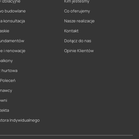
 izolacyjne
Kim jesteśmy
wo budowlane
Co oferujemy
a konsultacja
Nasze realizacje
askie
Kontakt
 fundamentów
Dołącz do nas
e i renowacje
Opinie Klientów
balkony
ż hurtowa
 Poleceń
onawcy
owni
tekta
stora Indywidualnego