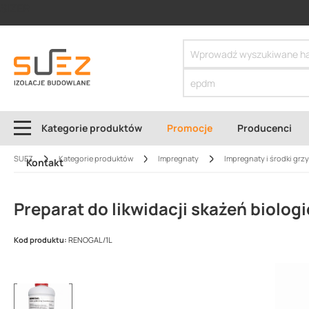
SIZER
Kategorie produktów
Promocje
Producenci
SUEZ
Kategorie produktów
Impregnaty
Impregnaty i środki grz
Kontakt
Preparat do likwidacji skażeń bio
Kod produktu:
RENOGAL/1L