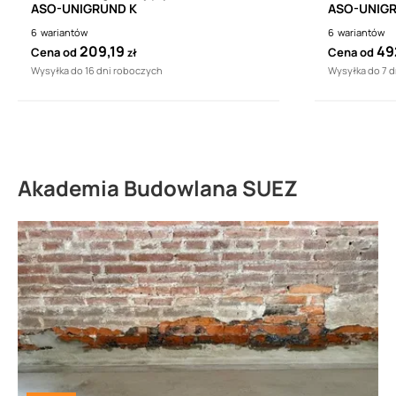
ASO-UNIGRUND K
ASO-UNIG
6
wariantów
6
wariantów
209,19
49
Cena od
Cena od
zł
Wysyłka do 16 dni roboczych
Wysyłka do 7 
Akademia Budowlana SUEZ