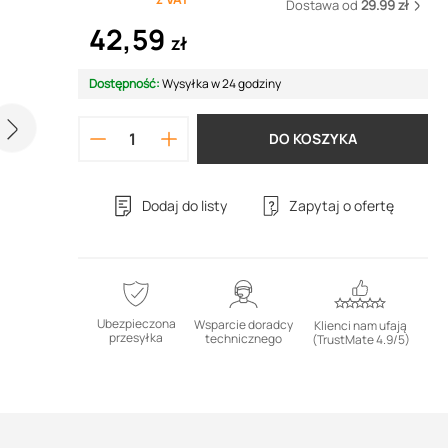
Dostawa od
29.99 zł
42,59
zł
Dostępność:
Wysyłka w 24 godziny
DO KOSZYKA
Dodaj do listy
Zapytaj o ofertę
Ubezpieczona
Wsparcie doradcy
Klienci nam ufają
przesyłka
technicznego
(TrustMate 4.9/5)