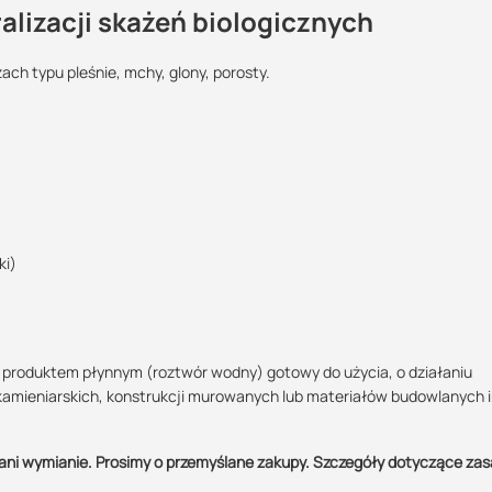
lizacji skażeń biologicznych
ach typu pleśnie, mchy, glony, porosty.
Maszy pytania lub wątpliwości?
Podlega zwrotowi?:
Skontaktuj się z nami
POBIERZ
nie
Marcin Inglot
Specjalista doradca
POBIERZ
ki)
+48 732 227 683
07:00 - 15:00
marcin.inglot@suez.com.pl
 produktem płynnym (roztwór wodny) gotowy do użycia, o działaniu
ię na możliwie suche podłoże za pomocą pędzla lub natryskowo aż do
kamieniarskich, konstrukcji murowanych lub materiałów budowlanych 
rowadzić dopiero po całkowitym wyschnięciu powierzchni po ostatniej
ani wymianie. Prosimy o przemyślane zakupy. Szczegóły dotyczące za