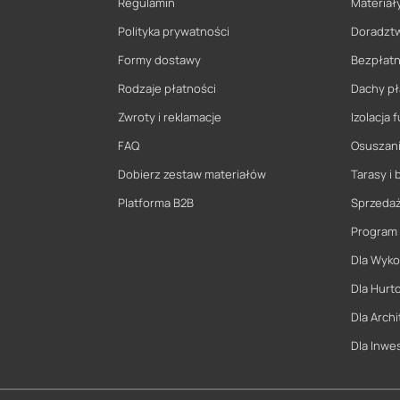
Regulamin
Materiały
Polityka prywatności
Doradzt
Formy dostawy
Bezpłatn
Rodzaje płatności
Dachy pł
Zwroty i reklamacje
Izolacja
FAQ
Osuszani
Dobierz zestaw materiałów
Tarasy i 
Platforma B2B
Sprzeda
Program
Dla Wyk
Dla Hurt
Dla Archi
Dla Inwe