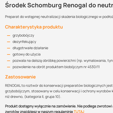
Środek Schomburg Renogal do neutra
Kontakt
Preparat do wstępnej neutralizacji skażenia biologicznego w podłoż
Charakterystyka produktu
Karta Techniczna
Przechowywanie:
Kolor:
Sprzedajemy na:
270.32 KB
grzybobójczy
w temperaturach
dodatnich
niebieski
opakowania
dezynfekujący
długotrwałe działanie
Karta Charakterystyki
gotowy do użycia
Zużycie
157.51 KB
pozwala na dalszą obróbkę powierzchni (np. wymalowania, tyn
ok. 150-500 ml/m2 zależnie od podłoża
pozwolenie na obrót produktem biobójczym nr 4530/11
Zastosowanie
Uwagi dotyczące montażu
RENOGAL to roztwór do konserwacji preparatów biologicznych jest
Przed użyciem nie należy preparatu rozcieńczać. RENOGAL nanosi s
grzybobójczym, stosowany w celu konserwacji i ochrony wyrobów 
nasycenia. Dalsze prace (np. malowanie, tynkowanie) można przep
niż drewno, (kategoria II, grupa 10).
aplikacji środka biobójczego.
Produkt dostępny wyłącznie na zamówienie. Nie podlega zwrotowi 
zwrotów znajdziesz w naszym regulaminie
TUTAJ