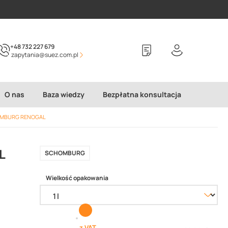
+48 732 227 679
zapytania@suez.com.pl
O nas
Baza wiedzy
Bezpłatna konsultacja
CHOMBURG RENOGAL
L
SCHOMBURG
Wielkość opakowania
z VAT