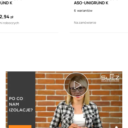
RUND K
ASO-UNIGRUND K
6
wariantów
2,94
zł
Na zamówienie
dni roboczych