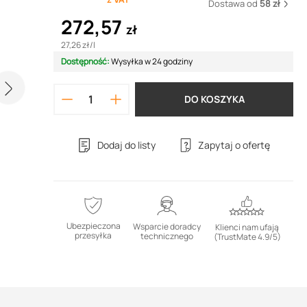
Dostawa od
58 zł
272,57
zł
27,26 zł
/
l
Dostępność:
Wysyłka w 24 godziny
DO KOSZYKA
Dodaj do listy
Zapytaj o ofertę
Ubezpieczona
Wsparcie doradcy
Klienci nam ufają
przesyłka
technicznego
(TrustMate 4.9/5)