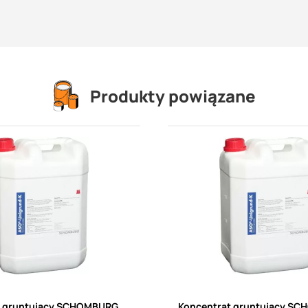
Produkty powiązane
t gruntujący SCHOMBURG
Koncentrat gruntujący S