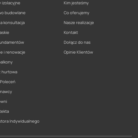
 izolacyjne
Kim jesteśmy
wo budowlane
Co oferujemy
a konsultacja
Nasze realizacje
askie
Kontakt
 fundamentów
Dołącz do nas
e i renowacje
Opinie Klientów
balkony
ż hurtowa
 Poleceń
onawcy
owni
tekta
stora Indywidualnego