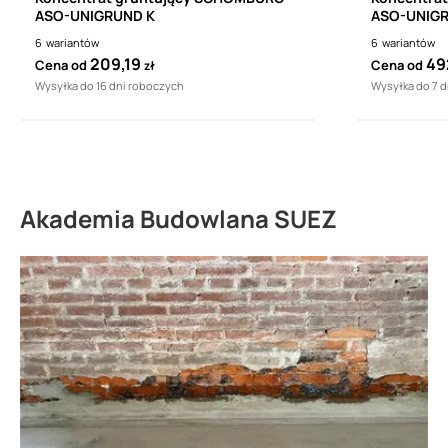
ASO-UNIGRUND K
ASO-UNIG
6
wariantów
6
wariantów
209,19
49
Cena od
Cena od
zł
Wysyłka do 16 dni roboczych
Wysyłka do 7 
Akademia Budowlana SUEZ