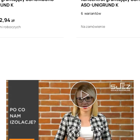
RUND K
ASO-UNIGRUND K
6
wariantów
2,94
zł
Na zamówienie
dni roboczych