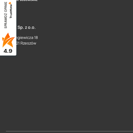
SPRAWDŹ OPINIE
SUEZ Sp. z o.o.
ul. Langiewicza 18
35 - 021 Rzeszów
4.9