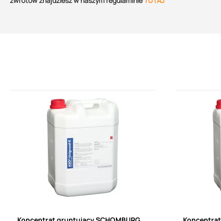
zwrotów znajdziesz w naszym regulaminie
TUTAJ
Koncentrat gruntujący SCHOMBURG
Koncentra