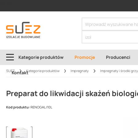
SIZER
Kategorie produktów
Promocje
Producenci
SUEZ
Kategorie produktów
Impregnaty
Impregnaty i środki grz
Kontakt
Preparat do likwidacji skażeń bio
Kod produktu:
RENOGAL/10L