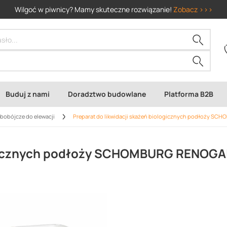
Wilgoć w piwnicy? Mamy skuteczne rozwiązanie!
Zobacz >>>
Buduj z nami
Doradztwo budowlane
Platforma B2B
ybobójcze do elewacji
Preparat do likwidacji skażeń biologicznych podłoży S
logicznych podłoży SCHOMBURG RENOGA