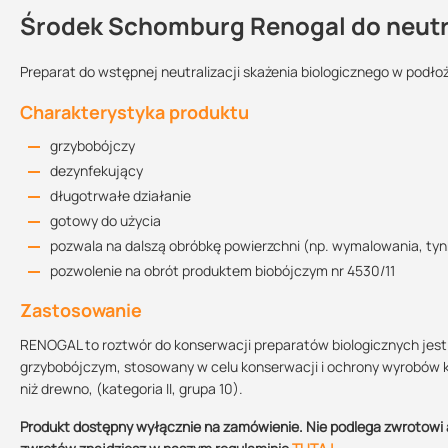
Środek Schomburg Renogal do neutra
Kontakt
Preparat do wstępnej neutralizacji skażenia biologicznego w podłoż
Charakterystyka produktu
Karta Techniczna
Przechowywanie:
Kolor:
Sprzedajemy na:
270.32 KB
grzybobójczy
w temperaturach
dodatnich
niebieski
opakowania
dezynfekujący
długotrwałe działanie
Karta Charakterystyki
gotowy do użycia
Zużycie
157.51 KB
pozwala na dalszą obróbkę powierzchni (np. wymalowania, tyn
ok. 150-500 ml/m2 zależnie od podłoża
pozwolenie na obrót produktem biobójczym nr 4530/11
Zastosowanie
Uwagi dotyczące montażu
RENOGAL to roztwór do konserwacji preparatów biologicznych jest
Przed użyciem nie należy preparatu rozcieńczać. RENOGAL nanosi s
grzybobójczym, stosowany w celu konserwacji i ochrony wyrobów 
nasycenia. Dalsze prace (np. malowanie, tynkowanie) można przep
niż drewno, (kategoria II, grupa 10).
aplikacji środka biobójczego.
Produkt dostępny wyłącznie na zamówienie. Nie podlega zwrotowi 