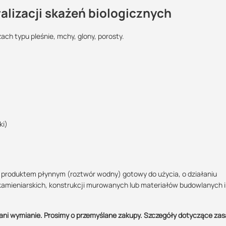
lizacji skażeń biologicznych
ach typu pleśnie, mchy, glony, porosty.
Maszy pytania lub wątpliwości?
Podlega zwrotowi?:
Skontaktuj się z nami
POBIERZ
nie
Marcin Inglot
Specjalista doradca
POBIERZ
ki)
+48 732 227 683
07:00 - 15:00
marcin.inglot@suez.com.pl
 produktem płynnym (roztwór wodny) gotowy do użycia, o działaniu
ię na możliwie suche podłoże za pomocą pędzla lub natryskowo aż do
kamieniarskich, konstrukcji murowanych lub materiałów budowlanych 
rowadzić dopiero po całkowitym wyschnięciu powierzchni po ostatniej
ani wymianie. Prosimy o przemyślane zakupy. Szczegóły dotyczące za