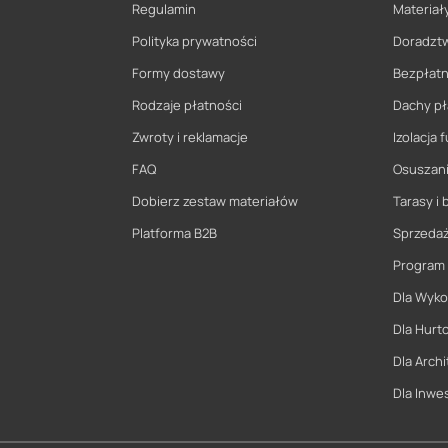
Regulamin
Materiały
Polityka prywatności
Doradzt
Formy dostawy
Bezpłatn
Rodzaje płatności
Dachy pł
Zwroty i reklamacje
Izolacja
FAQ
Osuszani
Dobierz zestaw materiałów
Tarasy i 
Platforma B2B
Sprzeda
Program
Dla Wyk
Dla Hurt
Dla Archi
Dla Inwe