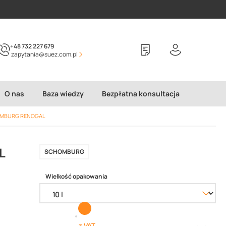
+48 732 227 679
zapytania@suez.com.pl
O nas
Baza wiedzy
Bezpłatna konsultacja
CHOMBURG RENOGAL
L
SCHOMBURG
Wielkość opakowania
z VAT