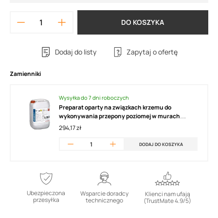
DO KOSZYKA
Dodaj do listy
Zapytaj o ofertę
Zamienniki
Wysyłka do 7 dni roboczych
Preparat oparty na związkach krzemu do
wykonywania przepony poziomej w murach
zawilgoconych, szczególnie w renowacji starego
294,17 zł
budownictwa SCHOMBURG AQUAFIN F
DODAJ DO KOSZYKA
Ubezpieczona
Wsparcie doradcy
Klienci nam ufają
przesyłka
technicznego
(TrustMate 4.9/5)