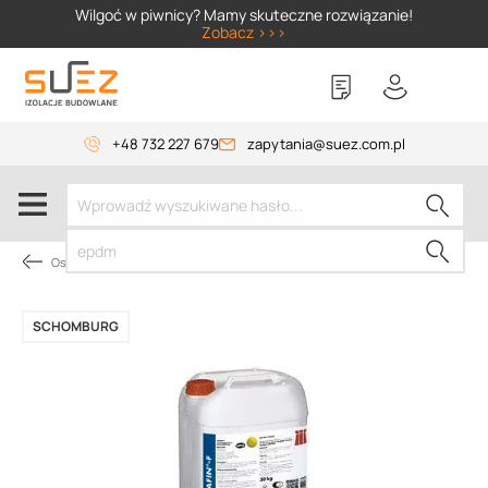
SIZER
Wilgoć w piwnicy? Mamy skuteczne rozwiązanie!
Zobacz >>>
+48 732 227 679
zapytania@suez.com.pl
Osuszanie budynków
SCHOMBURG