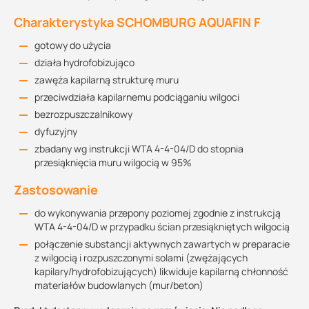
Charakterystyka SCHOMBURG AQUAFIN F
gotowy do użycia
działa hydrofobizująco
zawęża kapilarną strukturę muru
przeciwdziała kapilarnemu podciąganiu wilgoci
bezrozpuszczalnikowy
dyfuzyjny
zbadany wg instrukcji WTA 4-4-04/D do stopnia
przesiąknięcia muru wilgocią w 95%
Zastosowanie
do wykonywania przepony poziomej zgodnie z instrukcją
WTA 4-4-04/D w przypadku ścian przesiąkniętych wilgocią
połączenie substancji aktywnych zawartych w preparacie
z wilgocią i rozpuszczonymi solami (zwężających
kapilary/hydrofobizujących) likwiduje kapilarną chłonność
materiałów budowlanych (mur/beton)