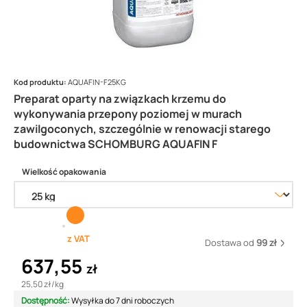
Kod produktu:
AQUAFIN-F25KG
Preparat oparty na związkach krzemu do
wykonywania przepony poziomej w murach
zawilgoconych, szczególnie w renowacji starego
budownictwa SCHOMBURG AQUAFIN F
Wielkość opakowania
z VAT
Dostawa od
99 zł
637,55
zł
25,50 zł
/
kg
Dostępność:
Wysyłka do 7 dni roboczych