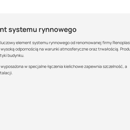
ent systemu rynnowego
kluczowy element systemu rynnowego od renomowanej firmy Renoplas
wysoką odpornością na warunki atmosferyczne oraz trwałością. Prod
Maszy pytania lub wątpliwości?
tyki budynku.
Skontaktuj się z nami
POBIERZ
ra wyposażona w specjalne łączenia kielichowe zapewnia szczelność, a
alacji.
Marcin Inglot
Specjalista doradca
POBIERZ
+48 732 227 683
07:00 - 15:00
marcin.inglot@suez.com.pl