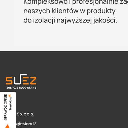
SPRAWDŹ OPINIE
SUEZ Sp. z o.o.
ul. Langiewicza 18