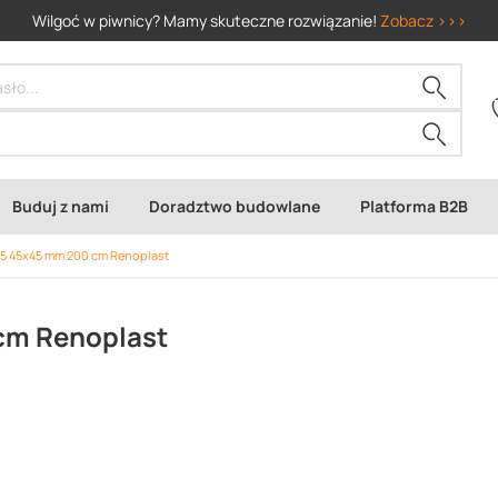
Wilgoć w piwnicy? Mamy skuteczne rozwiązanie!
Zobacz >>>
Buduj z nami
Doradztwo budowlane
Platforma B2B
5 45x45 mm 200 cm Renoplast
cm Renoplast