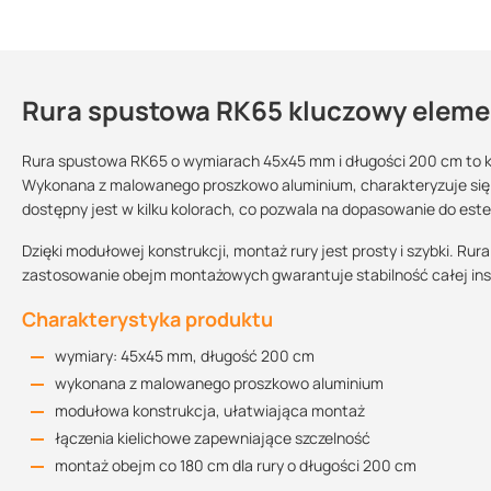
Rura spustowa RK65 kluczowy elem
Kontakt
Rura spustowa RK65 o wymiarach 45x45 mm i długości 200 cm to 
Wykonana z malowanego proszkowo aluminium, charakteryzuje się 
dostępny jest w kilku kolorach, co pozwala na dopasowanie do este
Informacja techniczna
Sprzedajemy na:
Podlega zwrotowi?:
2.01 MB
sztuki
tak
Dzięki modułowej konstrukcji, montaż rury jest prosty i szybki. Ru
zastosowanie obejm montażowych gwarantuje stabilność całej inst
Charakterystyka produktu
Instrukcja montażu
6.84 MB
wymiary: 45x45 mm, długość 200 cm
wykonana z malowanego proszkowo aluminium
modułowa konstrukcja, ułatwiająca montaż
łączenia kielichowe zapewniające szczelność
montaż obejm co 180 cm dla rury o długości 200 cm