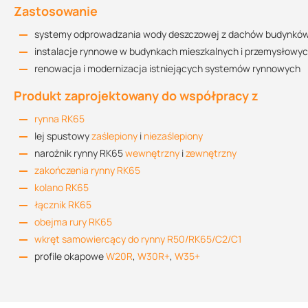
Zastosowanie
systemy odprowadzania wody deszczowej z dachów budynkó
instalacje rynnowe w budynkach mieszkalnych i przemysłowy
renowacja i modernizacja istniejących systemów rynnowych
Produkt zaprojektowany do współpracy z
rynna RK65
lej spustowy
zaślepiony
i
niezaślepiony
narożnik rynny RK65
wewnętrzny
i
zewnętrzny
zakończenia rynny RK65
kolano RK65
łącznik RK65
obejma rury RK65
wkręt samowiercący do rynny R50/RK65/C2/C1
profile okapowe
W20R
,
W30R+
,
W35+