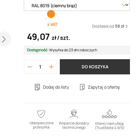
z VAT
Dostawa od
58 zł
49,07
zł
szt.
Dostępność:
Wysyłka do 23 dni roboczych
DO KOSZYKA
Dodaj do listy
Zapytaj o ofertę
Ubezpieczona
Wsparcie doradcy
Klienci nam ufają
przesyłka
technicznego
(TrustMate 4.9/5)