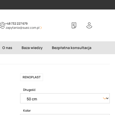
+48 732 227 679
zapytania@suez.com.pl
O nas
Baza wiedzy
Bezpłatna konsultacja
RENOPLAST
Długość
Kolor