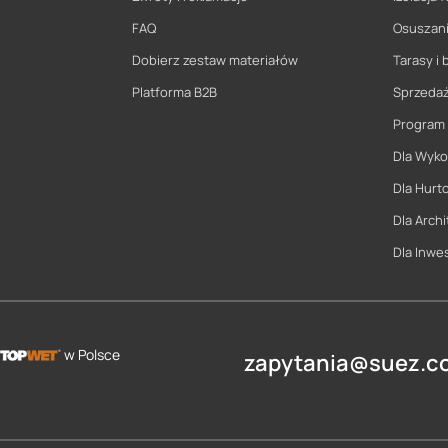
FAQ
Osuszani
Dobierz zestaw materiałów
Tarasy i 
Platforma B2B
Sprzeda
Program
Dla Wyk
Dla Hurt
Dla Archi
Dla Inwe
w Polsce
zapytania@suez.co