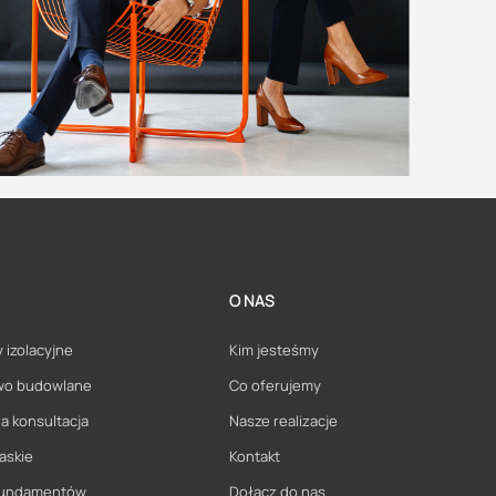
O NAS
 izolacyjne
Kim jesteśmy
wo budowlane
Co oferujemy
a konsultacja
Nasze realizacje
askie
Kontakt
 fundamentów
Dołącz do nas