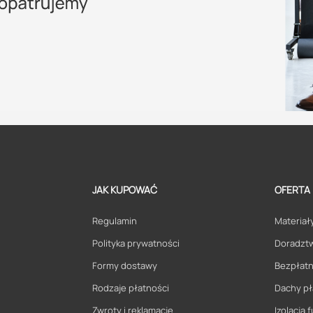
JAK KUPOWAĆ
OFERTA
Regulamin
Materiały
Polityka prywatności
Doradzt
Formy dostawy
Bezpłatn
Rodzaje płatności
Dachy pł
Zwroty i reklamacje
Izolacja