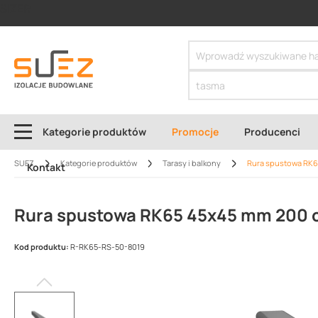
SIZER
Kategorie produktów
Promocje
Producenci
SUEZ
Kategorie produktów
Tarasy i balkony
Rura spustowa RK6
Kontakt
Rura spustowa RK65 45x45 mm 200 
Kod produktu:
R-RK65-RS-50-8019