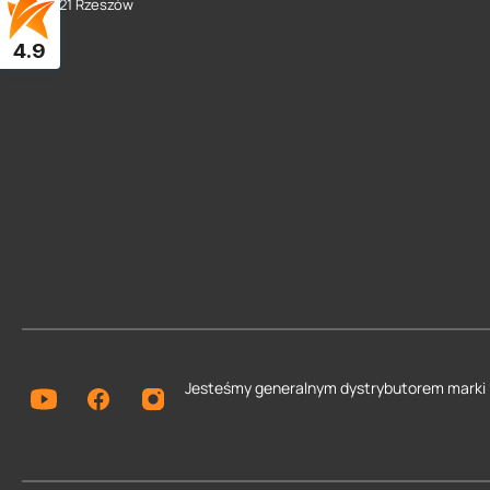
35 - 021 Rzeszów
4.9
Jesteśmy generalnym dystrybutorem
marki