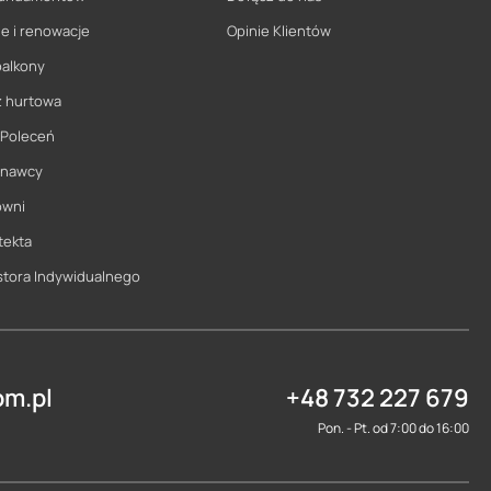
e i renowacje
Opinie Klientów
balkony
ż hurtowa
 Poleceń
onawcy
owni
tekta
stora Indywidualnego
m.pl
+48 732 227 679
Pon. - Pt. od 7:00 do 16:00