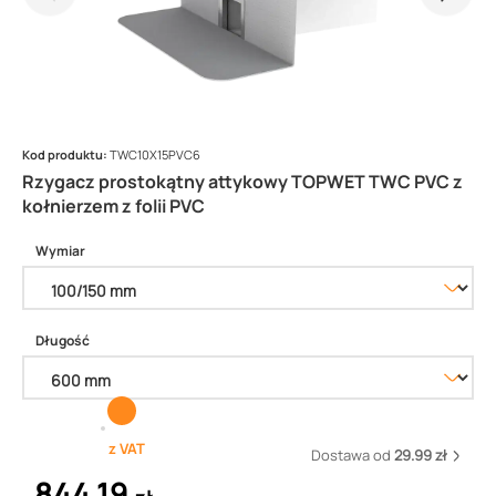
Kod produktu:
TWC10X15PVC6
Rzygacz prostokątny attykowy TOPWET TWC PVC z
kołnierzem z folii PVC
Wymiar
Długość
z VAT
Dostawa od
29.99 zł
844,19