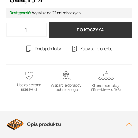
zł
Dostępność:
Wysyłka do 23 dni roboczych
DO KOSZYKA
Dodaj do listy
Zapytaj o ofertę
Ubezpieczona
Wsparcie doradcy
Klienci nam ufają
przesyłka
technicznego
(TrustMate 4.9/5)
Opis produktu