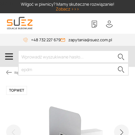
SIZER
Wilgoć w piwnicy? Mamy skuteczne rozwiązanie!
Zobacz >>>
+48 732 227 679
zapytania@suez.com.pl
Wpusty i akcesoria
TOPWET