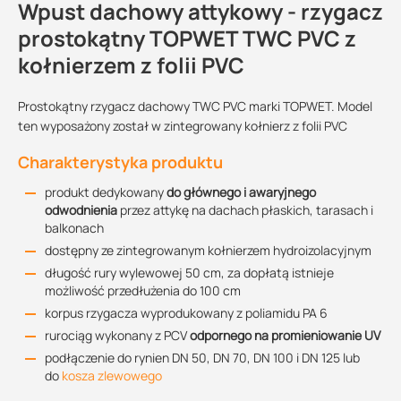
Wpust dachowy attykowy - rzygacz
prostokątny TOPWET TWC PVC z
kołnierzem z folii PVC
Prostokątny rzygacz dachowy TWC PVC marki TOPWET. Model
ten wyposażony został w zintegrowany kołnierz z folii PVC
Charakterystyka produktu
produkt dedykowany
do głównego i awaryjnego
odwodnienia
przez attykę na dachach płaskich, tarasach i
balkonach
dostępny ze zintegrowanym kołnierzem hydroizolacyjnym
długość rury wylewowej 50 cm, za dopłatą istnieje
możliwość przedłużenia do 100 cm
korpus rzygacza wyprodukowany z poliamidu PA 6
rurociąg wykonany z PCV
odpornego na promieniowanie UV
podłączenie do rynien DN 50, DN 70, DN 100 i DN 125 lub
do
kosza zlewowego