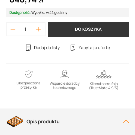
zł
Dostępność:
Wysyłka w 24 godziny
DO KOSZYKA
Dodaj do listy
Zapytaj o ofertę
Ubezpieczona
Wsparcie doradcy
Klienci nam ufają
przesyłka
technicznego
(TrustMate 4.9/5)
Opis produktu