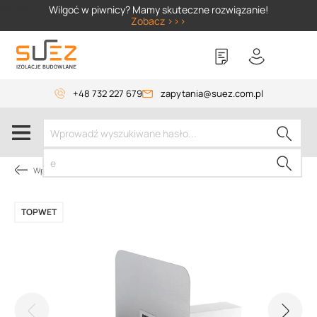
SIZER
Wilgoć w piwnicy? Mamy skuteczne rozwiązanie!
Zobacz >>>
+48 732 227 679
zapytania@suez.com.pl
Wpusty i akcesoria
TOPWET