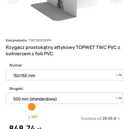
Kod produktu:
TWC150X150PV
Rzygacz prostokątny attykowy TOPWET TWC PVC z
kołnierzem z folii PVC
Wymiar
Długość
z VAT
Dostawa od
29.99 zł
848,74