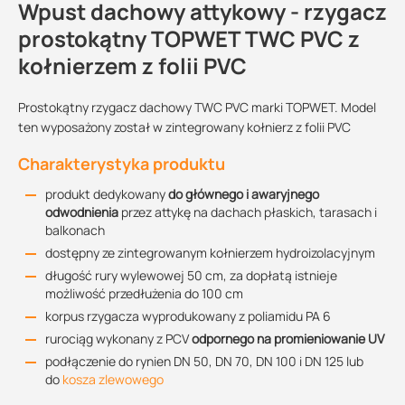
Wpust dachowy attykowy - rzygacz
prostokątny TOPWET TWC PVC z
kołnierzem z folii PVC
Prostokątny rzygacz dachowy TWC PVC marki TOPWET. Model
ten wyposażony został w zintegrowany kołnierz z folii PVC
Charakterystyka produktu
produkt dedykowany
do głównego i awaryjnego
odwodnienia
przez attykę na dachach płaskich, tarasach i
balkonach
dostępny ze zintegrowanym kołnierzem hydroizolacyjnym
długość rury wylewowej 50 cm, za dopłatą istnieje
możliwość przedłużenia do 100 cm
korpus rzygacza wyprodukowany z poliamidu PA 6
rurociąg wykonany z PCV
odpornego na promieniowanie UV
podłączenie do rynien DN 50, DN 70, DN 100 i DN 125 lub
do
kosza zlewowego