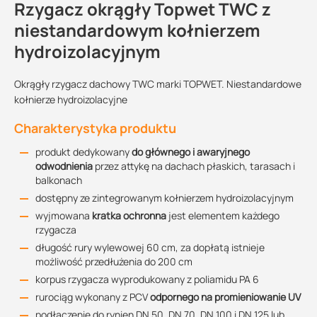
Rzygacz okrągły Topwet TWC z
niestandardowym kołnierzem
hydroizolacyjnym
Okrągły rzygacz dachowy TWC marki TOPWET. Niestandardowe
kołnierze hydroizolacyjne
Charakterystyka produktu
produkt dedykowany
do głównego i awaryjnego
odwodnienia
przez attykę na dachach płaskich, tarasach i
balkonach
dostępny ze zintegrowanym kołnierzem hydroizolacyjnym
wyjmowana
kratka ochronna
jest elementem każdego
rzygacza
długość rury wylewowej 60 cm, za dopłatą istnieje
możliwość przedłużenia do 200 cm
korpus rzygacza wyprodukowany z poliamidu PA 6
rurociąg wykonany z PCV
odpornego na promieniowanie UV
podłączenie do rynien DN 50, DN 70, DN 100 i DN 125 lub