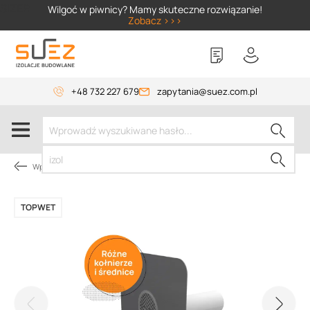
SIZER
Wilgoć w piwnicy? Mamy skuteczne rozwiązanie!
Zobacz >>>
+48 732 227 679
zapytania@suez.com.pl
Wpusty i akcesoria
TOPWET