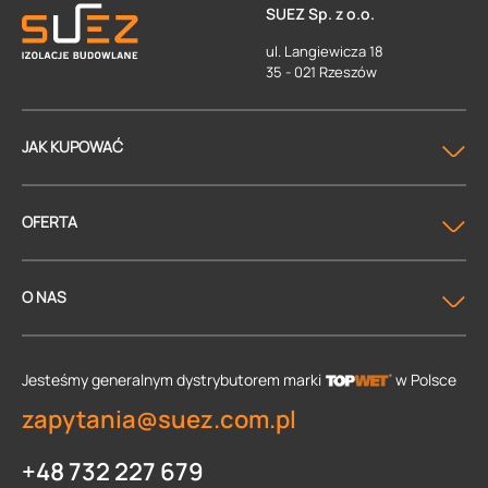
SUEZ Sp. z o.o.
ul. Langiewicza 18
35 - 021 Rzeszów
JAK KUPOWAĆ
OFERTA
O NAS
Jesteśmy generalnym dystrybutorem
marki
w Polsce
zapytania@suez.com.pl
+48 732 227 679