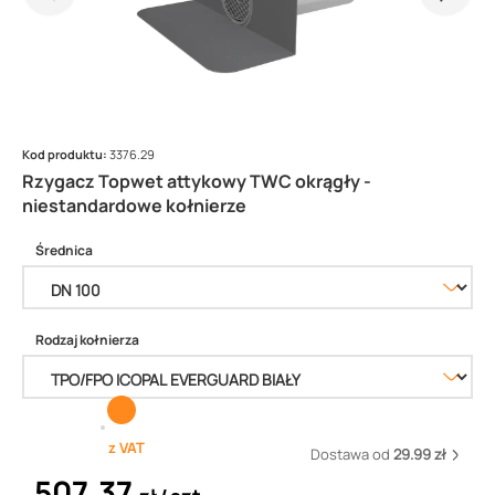
Kod produktu:
3376.29
Rzygacz Topwet attykowy TWC okrągły -
niestandardowe kołnierze
Średnica
Rodzaj kołnierza
z VAT
Dostawa od
29.99 zł
507,37