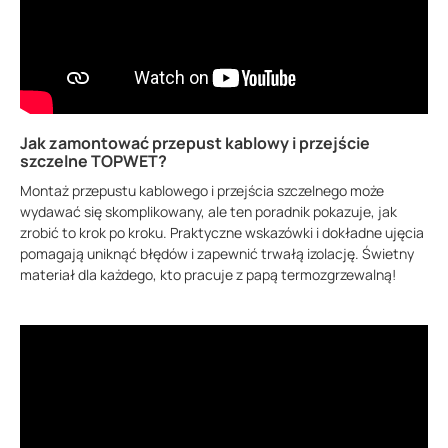
Jak zamontować przepust kablowy i przejście
szczelne TOPWET?
Montaż przepustu kablowego i przejścia szczelnego może
wydawać się skomplikowany, ale ten poradnik pokazuje, jak
zrobić to krok po kroku. Praktyczne wskazówki i dokładne ujęcia
pomagają uniknąć błędów i zapewnić trwałą izolację. Świetny
materiał dla każdego, kto pracuje z papą termozgrzewalną!