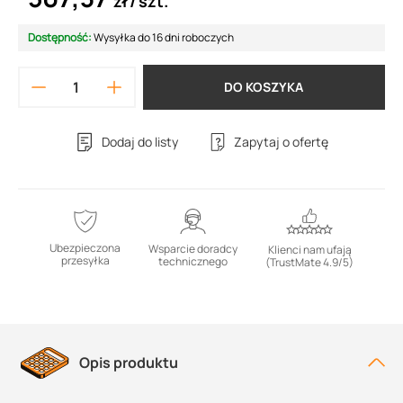
zł
szt.
Dostępność:
Wysyłka do 16 dni roboczych
DO KOSZYKA
Dodaj do listy
Zapytaj o ofertę
Ubezpieczona
Wsparcie doradcy
Klienci nam ufają
przesyłka
technicznego
(TrustMate 4.9/5)
Opis produktu