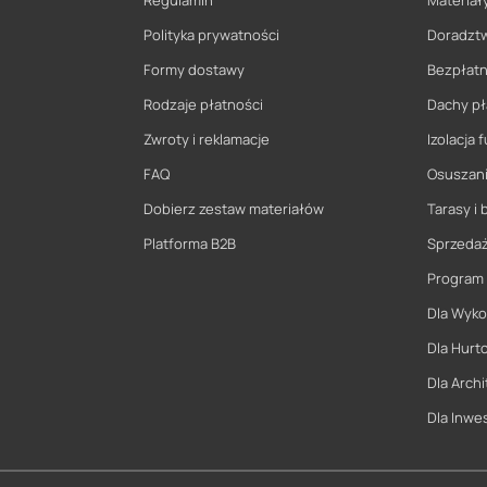
Regulamin
Materiały
Polityka prywatności
Doradzt
Formy dostawy
Bezpłatn
Rodzaje płatności
Dachy pł
Zwroty i reklamacje
Izolacja
FAQ
Osuszani
Dobierz zestaw materiałów
Tarasy i 
Platforma B2B
Sprzeda
Program
Dla Wyk
Dla Hurt
Dla Archi
Dla Inwe