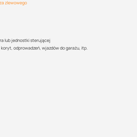
za zlewowego
wody
POBIERZ
a lub jednostki sterującej
oryt, odprowadzeń, wjazdów do garażu, itp.
POBIERZ
POBIERZ
m
POBIERZ
wy, niebieski - zerowy