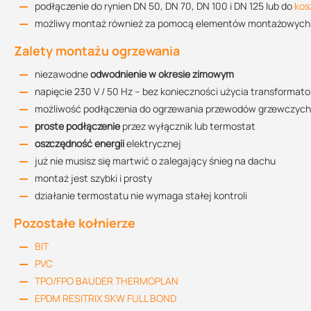
podłączenie do rynien DN 50, DN 70, DN 100 i DN 125 lub do
kos
możliwy montaż również za pomocą elementów montażowych
Średnica
Rekomendowana przepustowość
Wysokość słupa 
Rysunek techniczny TWCE 75
Zalety montażu ogrzewania
DN 50
0,9 l/s
50 mm
86.7 KB
niezawodne
odwodnienie w okresie zimowym
DN 70
1,9 l/s
75 mm
napięcie 230 V / 50 Hz – bez konieczności użycia transformator
DN 100
5,5 l/s
110 mm
możliwość podłączenia do ogrzewania przewodów grzewczych k
Rysunek techniczny TWCE 110
proste podłączenie
przez wyłącznik lub termostat
108.7 KB
DN 125
7,6 l/s
125 mm
oszczędność energii
elektrycznej
DN 150
9,0 l/s
160 mm
już nie musisz się martwić o zalegający śnieg na dachu
montaż jest szybki i prosty
Rysunek techniczny TWCE 125
działanie termostatu nie wymaga stałej kontroli
109.29 KB
Opis połączenia
Pozostałe kołnierze
podłączenie wykonuje się do puszki elektrycznej
długość kabla wejściowego wpustu – 1,5 m. Kabel YLY 3×1,5 m
BIT
Rysunek techniczny TWCE 160
podłączenie przewodów: żółtozielony – ochronny, czarny – fazo
110.67 KB
PVC
napięcie znamionowe: 230 V, 50 Hz
TPO/FPO BAUDER THERMOPLAN
pobór mocy: 7 W przy 20°C, 10 W przy 0°C, 14 W przy -20°C
EPDM RESITRIX SKW FULL BOND
maks. uderzenie prądowe: 89 mA