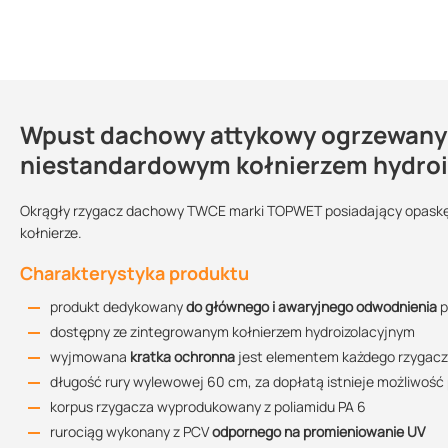
Wpust dachowy attykowy ogrzewany
Dlaczego warto kupić i zastosować 
Kontakt
niestandardowym kołnierzem hydroi
zyskujesz 100% szczelności hydroizolacji
prosty i szybki montaż
Okrągły rzygacz dachowy TWCE marki TOPWET posiadający opask
Karta katalogowa
odwodnienie attykowe jest bardziej ekonomiczne ze względu na
kołnierze.
Wpust
Sprzedajemy na:
Wielkość
669.62 KB
ogrzewany?:
opakowania:
łatwy dostęp serwisowy, który nie wymaga ingerencji w wars
Charakterystyka produktu
tak
sztuki
1 sztuka
estetyczne i praktyczne rozwiązanie
kupując ten produkt u nas otrzymujesz profesjonalną obsługę
produkt dedykowany
do głównego i awaryjnego odwodnienia
p
Średnica:
Instrukcja montażu
dostępny ze zintegrowanym kołnierzem hydroizolacyjnym
DN 50
DN 70
DN 100
504.66 KB
wyjmowana
kratka ochronna
jest elementem każdego rzygac
długość rury wylewowej 60 cm, za dopłatą istnieje możliwość
korpus rzygacza wyprodukowany z poliamidu PA 6
Rysunek techniczny TWCE 50
rurociąg wykonany z PCV
odpornego na promieniowanie UV
Przepustowość
85.26 KB