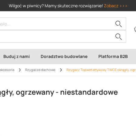
Wilgoć w piwnicy? Mamy skuteczne rozwiązanie!
Zobacz >>>
Buduj z nami
Doradztwo budowlane
Platforma B2B
akcesoria
Rzygacze dachowe
Rzygacz Topwet attykowy TWCE okrągły, ogr
gły, ogrzewany - niestandardowe