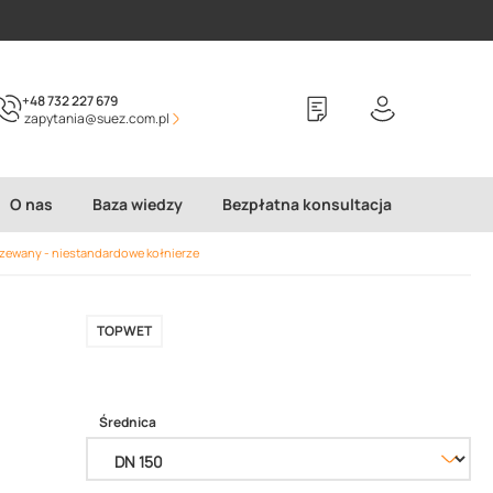
+48 732 227 679
zapytania@suez.com.pl
O nas
Baza wiedzy
Bezpłatna konsultacja
zewany - niestandardowe kołnierze
TOPWET
Średnica