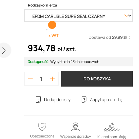
Rodzaj kołnierza
z VAT
Dostawa od
29.99 zł
934,78
zł
szt.
Dostępność:
Wysyłka do 23 dni roboczych
DO KOSZYKA
Dodaj do listy
Zapytaj o ofertę
Ubezpieczona
Wsparcie doradcy
Klienci nam ufają