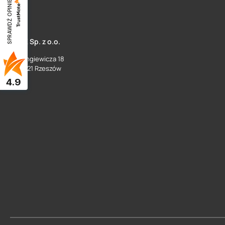
SPRAWDŹ OPINIE
SUEZ Sp. z o.o.
ul. Langiewicza 18
35 - 021 Rzeszów
4.9