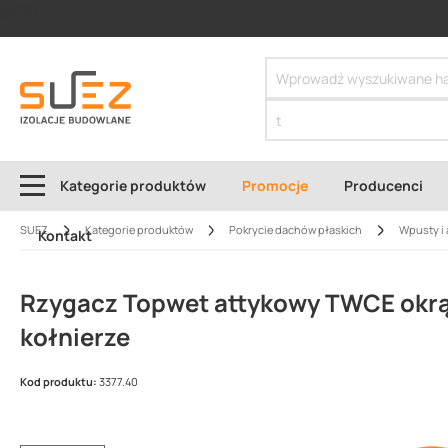
SIZER
Kategorie produktów
Promocje
Producenci
SUEZ
Kategorie produktów
Pokrycie dachów płaskich
Wpusty i 
Kontakt
Rzygacz Topwet attykowy TWCE okrą
kołnierze
Kod produktu:
3377.40