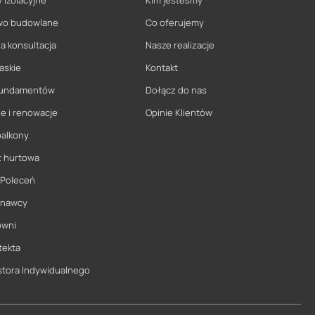
 izolacyjne
Kim jesteśmy
wo budowlane
Co oferujemy
a konsultacja
Nasze realizacje
askie
Kontakt
 fundamentów
Dołącz do nas
e i renowacje
Opinie Klientów
balkony
ż hurtowa
 Poleceń
onawcy
owni
tekta
stora Indywidualnego