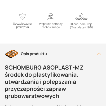
Ubezpieczona
Wsparcie doradcy
Klienci nam ufają
przesyłka
technicznego
(TrustMate 4.9/5)
Opis produktu
SCHOMBURG ASOPLAST-MZ
środek do
plastyfikowania,
utwardzania i polepszania
przyczepności zapraw
grubowarstwowych