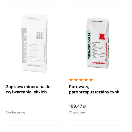
Zaprawa mineralna do
Porowaty,
wytwarzania lekkich
paroprzepuszczalny tynk
jastrychów SCHOMBURG
hydrofobowy 25 kg
ASO-EZ-LIGHT Plus 25 kg
109,47
zł
Niedostępny
24 godziny