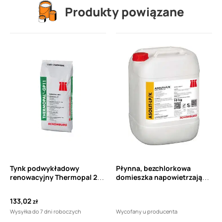
Produkty powiązane
Tynk podwykładowy
Płynna, bezchlorkowa
renowacyjny Thermopal 20
domieszka napowietrzająca
kg
i uplastyczniająca
SCHOMBURG ASOLIT LP/K 10
133,02
zł
kg
Wysyłka do 7 dni roboczych
Wycofany u producenta