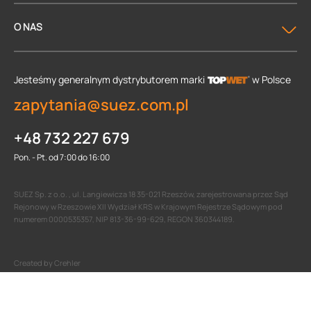
O NAS
Jesteśmy generalnym dystrybutorem
marki
w Polsce
zapytania@suez.com.pl
+48 732 227 679
Pon. - Pt. od 7:00 do 16:00
SUEZ Sp. z o.o. , ul. Langiewicza 18 35-021 Rzeszów, zarejestrowana przez Sąd
Rejonowy w Rzeszowie XII Wydział KRS w Krajowym Rejestrze Sądowym pod
numerem 0000535357, NIP 813-36-99-629, REGON 360344189.
Created by Crehler