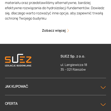
materiału oraz przedstawiliśmy alternatywne, bardziej
efektywne rozwiązania do hydroizolacji fundamentów. Dowiedz
się, dlaczego warto rozważyć inne opcje, aby zapewnić trwałą
ochronę Twojego budynku
Zobacz więcej
SUEZ Sp. z o.o.
ul. Langiewicza 18
35 - 021 Rzeszów
JAK KUPOWAĆ
OFERTA