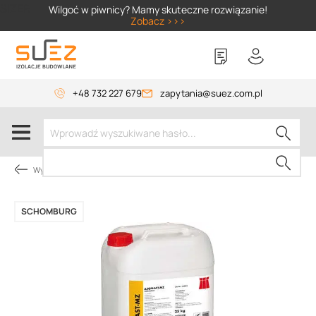
SIZER
Wilgoć w piwnicy? Mamy skuteczne rozwiązanie!
Zobacz >>>
+48 732 227 679
zapytania@suez.com.pl
Wylewki, materiały do betonu
SCHOMBURG