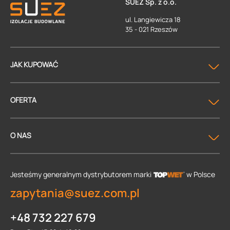
SUEZ Sp. z o.o.
ul. Langiewicza 18
35 - 021 Rzeszów
JAK KUPOWAĆ
OFERTA
O NAS
Jesteśmy generalnym dystrybutorem
marki
w Polsce
zapytania@suez.com.pl
+48 732 227 679