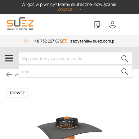
SIZER
Wilgoć w piwnicy? Mamy skuteczne rozwiązanie!
Zobacz >>>
+48 732 227 679
zapytania@suez.com.pl
Wpusty i akcesoria
TOPWET