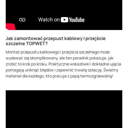
Jak zamontować przepust kablowy i przejście
szczelne TOPWET?
Montaż przepustu kablowego i przejścia szczelnego może
wydawać się skomplikowany, ale ten poradnik pokazuje, jak
zrobić to krok po kroku. Praktyczne wskazówki i dokładne ujęcia
pomagają uniknąć błędów i zapewnić trwałą izolację. Świetny
materiał dla każdego, kto pracuje z papą termozgrzewalną!