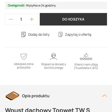
Dostępność:
Wysyłka w 24 godziny
DO KOSZYKA
Dodaj do listy
Zapytaj o ofertę
Ubezpieczona
Wsparcie doradcy
Klienci nam ufają
przesyłka
technicznego
(TrustMate 4.9/5)
Opis produktu
Wpust dachowy Topwet TW S