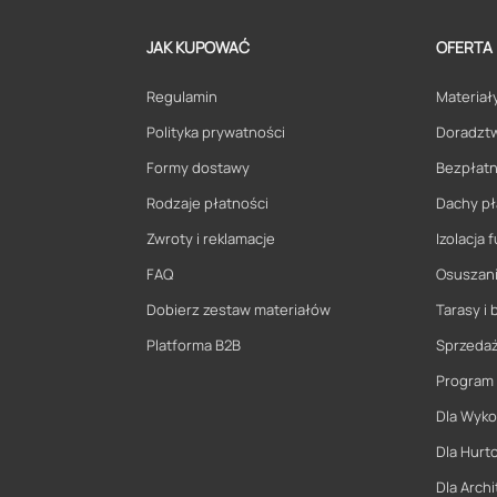
JAK KUPOWAĆ
OFERTA
Regulamin
Materiały
Polityka prywatności
Doradzt
Formy dostawy
Bezpłatn
Rodzaje płatności
Dachy pł
Zwroty i reklamacje
Izolacja
FAQ
Osuszani
Dobierz zestaw materiałów
Tarasy i 
Platforma B2B
Sprzeda
Program
Dla Wyk
Dla Hurt
Dla Archi