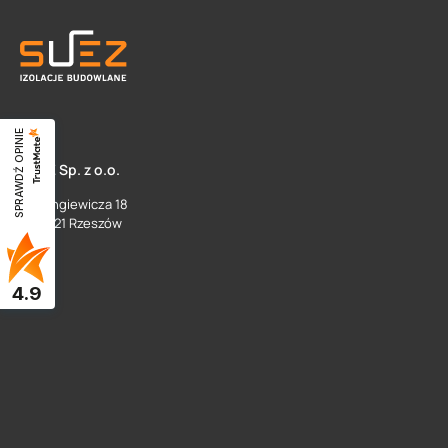
SPRAWDŹ OPINIE
SUEZ Sp. z o.o.
ul. Langiewicza 18
35 - 021 Rzeszów
4.9