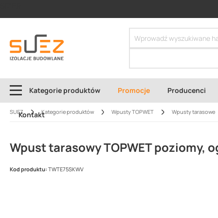
SIZER
Kategorie produktów
Promocje
Producenci
SUEZ
Kategorie produktów
Wpusty TOPWET
Wpusty tarasowe
Kontakt
Wpust tarasowy TOPWET poziomy, ogr
Kod produktu:
TWTE75SKWV