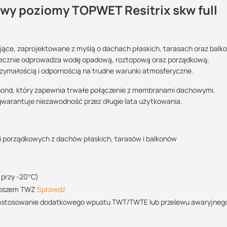
y poziomy TOPWET Resitrix skw full
tarasowe?
e, zaprojektowane z myślą o dachach płaskich, tarasach oraz balk
Maszy pytania lub wątpliwości?
tecznie odprowadza wodę opadową, roztopową oraz porządkową,
?:
POBIERZ
Skontaktuj się z nami
rzymałością i odpornością na trudne warunki atmosferyczne.
hronę przed przedostawaniem się zanieczyszczeń
ll bond, który zapewnia trwałe połączenie z membranami dachowymi.
>>
Wojciech Reichert
gwarantuje niezawodność przez długie lata użytkowania.
Specjalista doradca
 logistyczną oraz wsparcie w zakresie doradztwa technicznego
POBIERZ
DN 125
+48 732 227 697
07:00 - 15:00
 porządkowych z dachów płaskich, tarasów i balkonów
rowadzanie wody z jego powierzchni, dzięki czemu nie tworzą się na
wojciech@suez.com.pl
 zastosowania odpowiednich wpustów i technologii już na etapie jeg
POBIERZ
 przy -20°C)
 koszem TWZ
Sprawdź
t zastosowanie dodatkowego wpustu TWT/TWTE lub przelewu awaryjneg
 wtedy, gdy wpusty są położone na środku połaci, czyli nie przy attyce