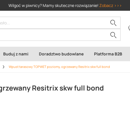
Wilgoć w piwnicy? Mamy skuteczne rozwiązanie!
Zobacz >>>
Buduj z nami
Doradztwo budowlane
Platforma B2B
Wpust tarasowy TOPWET poziomy, ogrzewany Resitrix skw full bond
zewany Resitrix skw full bond