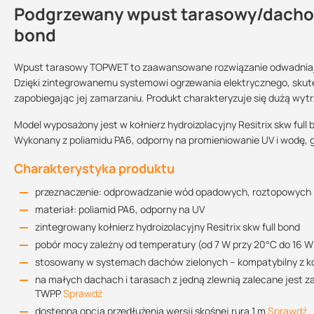
Podgrzewany wpust tarasowy/dachow
Dlaczego warto zastosować wpusty 
Kontakt
bond
praktyczne rozwiązanie dla Twojego dachu i tarasu
estetyczny wygląd
Wpust tarasowy TOPWET to zaawansowane rozwiązanie odwadniając
Deklaracja właściwości użytkowych
łatwy szybki montaż dzięki zintegrowanemu kołnierzowi
Dzięki zintegrowanemu systemowi ogrzewania elektrycznego, sku
Rodzaj kołnierza:
Sprzedajemy na:
Podlega zwrotowi
150.06 KB
zapobiegając jej zamarzaniu. Produkt charakteryzuje się dużą wyt
produkty są dostępne u nas od ręki
EPDM RESITRIX SKW
FULL BOND
sztuki
tak
koszt odporny na promieniowanie UV zapewnia długoletnią oc
Model wyposażony jest w kołnierz hydroizolacyjny Resitrix skw fu
Produkt dostępny w innych wariantach kołnierzy dostępny
TU
Wykonany z poliamidu PA6, odporny na promieniowanie UV i wodę, 
Średnica:
Karta katalogowa
kupując ten produkt u nas otrzymujesz profesjonalną obsługę
DN 50
DN 70
DN 100
279.54 KB
Charakterystyka produktu
Czy wiesz, że ...
przeznaczenie: odprowadzanie wód opadowych, roztopowych i
prawidłowo wykonane odwodnienie tarasu odpowiada za sprawne odp
materiał: poliamid PA6, odporny na UV
Instrukcja montażu
zastoiska wodne. Odprowadzenie wody deszczowej z tarasu wymaga
zintegrowany kołnierz hydroizolacyjny Resitrix skw full bond
1.89 MB
projektowania.
pobór mocy zależny od temperatury (od 7 W przy 20°C do 16 W
Czy wiesz, że...
stosowany w systemach dachów zielonych – kompatybilny z
na małych dachach i tarasach z jedną zlewnią zalecane jes
po zastosowaniu
TWN Over
utrzymujesz
przelew awaryjny
do użycia
TWPP
Sprawdź
Sprawdź szczegóły:
przelew bezpieczeństwa
.
dostępna opcja przedłużenia wersji skośnej rurą 1 m
Sprawdź