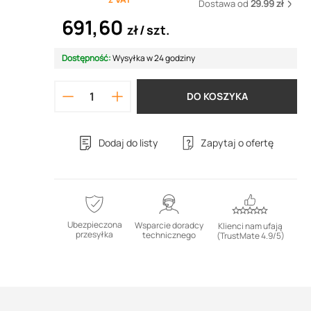
Dostawa od
29.99 zł
691,60
zł
szt.
Dostępność:
Wysyłka w 24 godziny
DO KOSZYKA
Dodaj do listy
Zapytaj o ofertę
Ubezpieczona
Wsparcie doradcy
Klienci nam ufają
przesyłka
technicznego
(TrustMate 4.9/5)