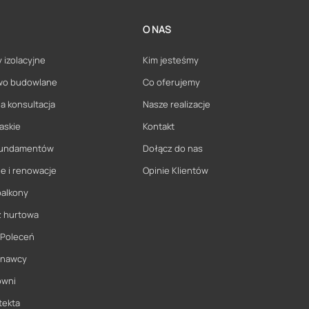
O NAS
 izolacyjne
Kim jesteśmy
wo budowlane
Co oferujemy
a konsultacja
Nasze realizacje
askie
Kontakt
 fundamentów
Dołącz do nas
e i renowacje
Opinie Klientów
balkony
ż hurtowa
 Poleceń
onawcy
owni
tekta