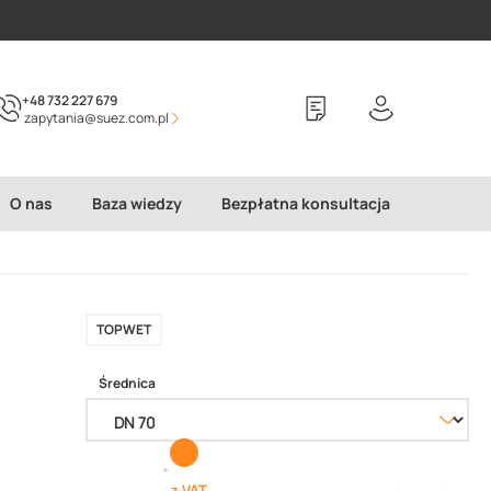
+48 732 227 679
zapytania@suez.com.pl
O nas
Baza wiedzy
Bezpłatna konsultacja
TOPWET
Średnica
z VAT