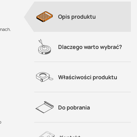
Opis produktu
onach.
Dlaczego warto wybrać?
Właściwości produktu
 nim
o
Do pobrania
o
?