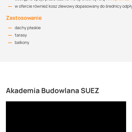
w ofercie również kosz zlewowy dopasowany do średnicy odp
Zastosowanie
dachy płaskie
tarasy
balkony
Akademia Budowlana SUEZ