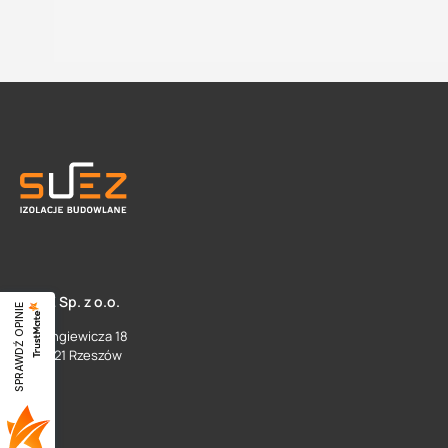
SUEZ Sp. z o.o.
SPRAWDŹ OPINIE
ul. Langiewicza 18
35 - 021 Rzeszów