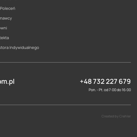
 Poleceń
onawcy
owni
tekta
stora Indywidualnego
m.pl
+48 732 227 679
Pon. - Pt. od 7:00 do 16:00
Created by Crehler