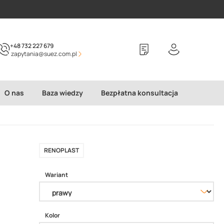
+48 732 227 679
zapytania@suez.com.pl
O nas
Baza wiedzy
Bezpłatna konsultacja
RENOPLAST
Wariant
Kolor