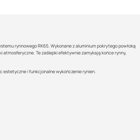
systemu rynnowego RK65. Wykonane z aluminium pokrytego powłoką
i atmosferyczne. Te zaślepki efektywnie zamykają końce rynny,
Maszy pytania lub wątpliwości?
Skontaktuj się z nami
POBIERZ
c estetyczne i funkcjonalne wykończenie rynien.
Marcin Inglot
Specjalista doradca
POBIERZ
+48 732 227 683
07:00 - 15:00
marcin.inglot@suez.com.pl