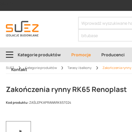
SIZER
Kategorie produktów
Promocje
Producenci
SUEZ
Kategorie produktów
Tarasy i balkony
Zakończenia rynny
Kontakt
Zakończenia rynny RK65 Renoplast
Kod produktu:
ZAŚLEPKAPRAWARK657024