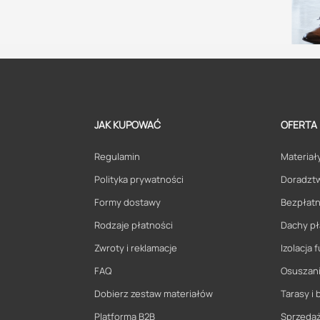
JAK KUPOWAĆ
OFERTA
Regulamin
Materiały
Polityka prywatności
Doradzt
Formy dostawy
Bezpłatn
Rodzaje płatności
Dachy pł
Zwroty i reklamacje
Izolacja
FAQ
Osuszani
Dobierz zestaw materiałów
Tarasy i 
Platforma B2B
Sprzeda