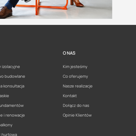
O NAS
 izolacyjne
Kim jesteśmy
wo budowlane
Co oferujemy
a konsultacja
Nasze realizacje
askie
Kontakt
 fundamentów
Dołącz do nas
e i renowacje
Opinie Klientów
balkony
ż hurtowa