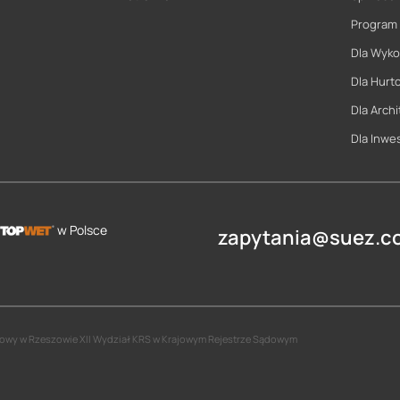
Program
Dla Wyk
Dla Hurt
Dla Archi
Dla Inwe
w Polsce
zapytania@suez.co
jonowy w Rzeszowie XII Wydział KRS w Krajowym Rejestrze Sądowym