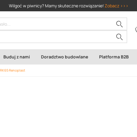
Wilgoć w piwnicy? Mamy skuteczne rozwiązanie!
Zobacz >>>
Buduj z nami
Doradztwo budowlane
Platforma B2B
 RK65 Renoplast