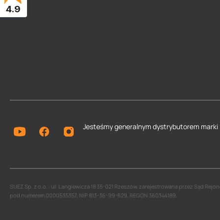
4.9
Jesteśmy generalnym dystrybutorem
marki
SUEZ Sp. z o.o. , ul. Langiewicza 18 35-021 Rzeszów, zarejestrowana przez Sąd Re
pod numerem 0000535357, NIP 813-36-99-629, REGON 360344189.