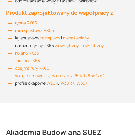
odprowadzanie wody z tarasów i balkonów
Produkt zaprojektowany do współpracy z
rynna RK65
rura spustowa RK65
lej spustowy
zaślepiony
i
niezaślepiony
narożnik rynny RK65
wewnętrzny
i
zewnętrzny
kolano RK65
łącznik RK65
obejma rury RK65
wkręt samowiercący do rynny R50/RK65/C2/C1
profile okapowe
W20R
,
W30R+
,
W35+
Akademia Budowlana SUEZ