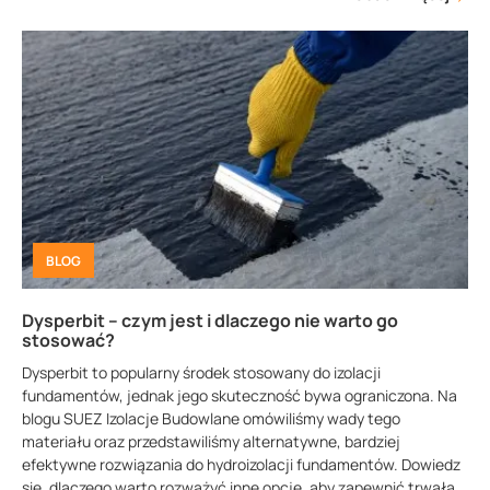
BLOG
Dysperbit – czym jest i dlaczego nie warto go
stosować?
Dysperbit to popularny środek stosowany do izolacji
fundamentów, jednak jego skuteczność bywa ograniczona. Na
blogu SUEZ Izolacje Budowlane omówiliśmy wady tego
materiału oraz przedstawiliśmy alternatywne, bardziej
efektywne rozwiązania do hydroizolacji fundamentów. Dowiedz
się, dlaczego warto rozważyć inne opcje, aby zapewnić trwałą