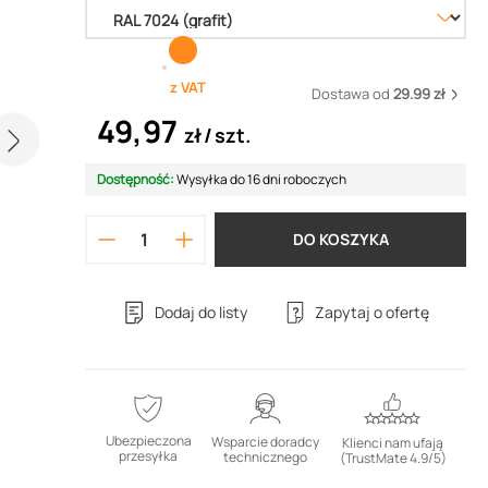
z VAT
Dostawa od
29.99 zł
49,97
zł
szt.
Dostępność:
Wysyłka do 16 dni roboczych
DO KOSZYKA
Dodaj do listy
Zapytaj o ofertę
Ubezpieczona
Wsparcie doradcy
Klienci nam ufają
przesyłka
technicznego
(TrustMate 4.9/5)