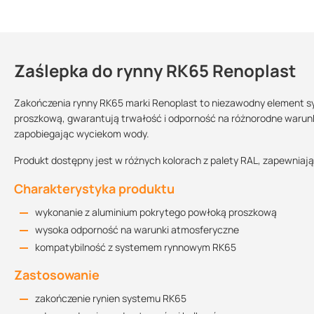
Zaślepka do rynny RK65 Renoplast
Kontakt
Zakończenia rynny RK65 marki Renoplast to niezawodny element 
proszkową, gwarantują trwałość i odporność na różnorodne warunk
zapobiegając wyciekom wody.
Instrukcja montażu
Sprzedajemy na:
Podlega zwrotowi?:
6.84 MB
sztuki
tak
Produkt dostępny jest w różnych kolorach z palety RAL, zapewniają
Charakterystyka produktu
Informacja techniczna
wykonanie z aluminium pokrytego powłoką proszkową
2.01 MB
wysoka odporność na warunki atmosferyczne
kompatybilność z systemem rynnowym RK65
Zastosowanie
zakończenie rynien systemu RK65