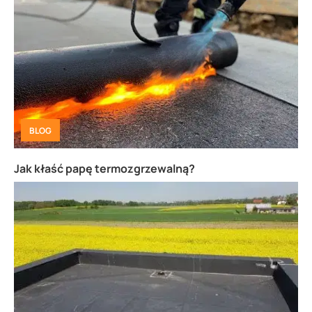
BLOG
Jak kłaść papę termozgrzewalną?