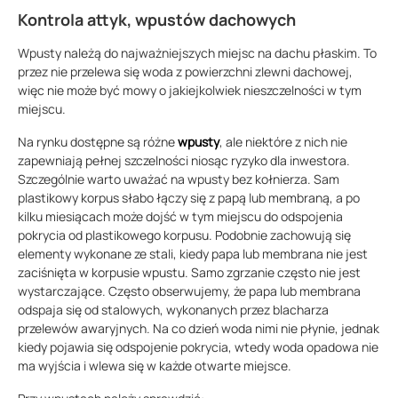
Kontrola attyk, wpustów dachowych
Wpusty należą do najważniejszych miejsc na dachu płaskim. To
przez nie przelewa się woda z powierzchni zlewni dachowej,
więc nie może być mowy o jakiejkolwiek nieszczelności w tym
miejscu.
Na rynku dostępne są różne
wpusty
, ale niektóre z nich nie
zapewniają pełnej szczelności niosąc ryzyko dla inwestora.
Szczególnie warto uważać na wpusty bez kołnierza. Sam
plastikowy korpus słabo łączy się z papą lub membraną, a po
kilku miesiącach może dojść w tym miejscu do odspojenia
pokrycia od plastikowego korpusu. Podobnie zachowują się
elementy wykonane ze stali, kiedy papa lub membrana nie jest
zaciśnięta w korpusie wpustu. Samo zgrzanie często nie jest
wystarczające. Często obserwujemy, że papa lub membrana
odspaja się od stalowych, wykonanych przez blacharza
przelewów awaryjnych. Na co dzień woda nimi nie płynie, jednak
kiedy pojawia się odspojenie pokrycia, wtedy woda opadowa nie
ma wyjścia i wlewa się w każde otwarte miejsce.