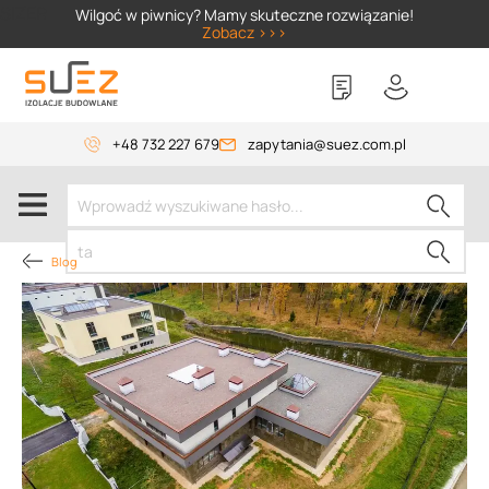
SIZER
Wilgoć w piwnicy? Mamy skuteczne rozwiązanie!
Zobacz >>>
+48 732 227 679
zapytania@suez.com.pl
Blog