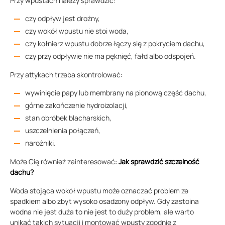
Przy wpustach należy sprawdzić:
czy odpływ jest drożny,
czy wokół wpustu nie stoi woda,
czy kołnierz wpustu dobrze łączy się z pokryciem dachu,
czy przy odpływie nie ma pęknięć, fałd albo odspojeń.
Przy attykach trzeba skontrolować:
wywinięcie papy lub membrany na pionową część dachu,
górne zakończenie hydroizolacji,
stan obróbek blacharskich,
uszczelnienia połączeń,
narożniki.
Może Cię również zainteresować:
Jak sprawdzić szczelność
dachu?
Woda stojąca wokół wpustu może oznaczać problem ze
spadkiem albo zbyt wysoko osadzony odpływ. Gdy zastoina
wodna nie jest duża to nie jest to duży problem, ale warto
unikać takich sytuacji i montować wpusty zgodnie z