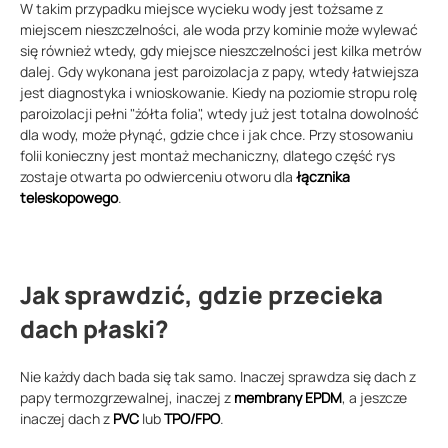
W takim przypadku miejsce wycieku wody jest tożsame z
miejscem nieszczelności, ale woda przy kominie może wylewać
się również wtedy, gdy miejsce nieszczelności jest kilka metrów
dalej. Gdy wykonana jest paroizolacja z papy, wtedy łatwiejsza
jest diagnostyka i wnioskowanie. Kiedy na poziomie stropu rolę
paroizolacji pełni "żółta folia", wtedy już jest totalna dowolność
dla wody, może płynąć, gdzie chce i jak chce. Przy stosowaniu
folii konieczny jest montaż mechaniczny, dlatego część rys
zostaje otwarta po odwierceniu otworu dla
łącznika
teleskopowego
.
Jak sprawdzić, gdzie przecieka
dach płaski?
Nie każdy dach bada się tak samo. Inaczej sprawdza się dach z
papy termozgrzewalnej, inaczej z
membrany EPDM
, a jeszcze
inaczej dach z
PVC
lub
TPO/FPO
.