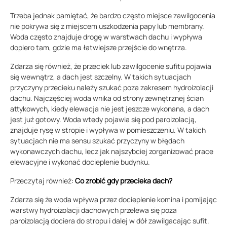
Trzeba jednak pamiętać, że bardzo często miejsce zawilgocenia
nie pokrywa się z miejscem uszkodzenia papy lub membrany.
Woda często znajduje drogę w warstwach dachu i wypływa
dopiero tam, gdzie ma łatwiejsze przejście do wnętrza.
Zdarza się również, że przeciek lub zawilgocenie sufitu pojawia
się wewnątrz, a dach jest szczelny. W takich sytuacjach
przyczyny przecieku należy szukać poza zakresem hydroizolacji
dachu. Najczęściej woda wnika od strony zewnętrznej ścian
attykowych, kiedy elewacja nie jest jeszcze wykonana, a dach
jest już gotowy. Woda wtedy pojawia się pod paroizolacją,
znajduje rysę w stropie i wypływa w pomieszczeniu. W takich
sytuacjach nie ma sensu szukać przyczyny w błędach
wykonawczych dachu, lecz jak najszybciej zorganizować prace
elewacyjne i wykonać docieplenie budynku.
Przeczytaj również:
Co zrobić gdy przecieka dach?
Zdarza się że woda wpływa przez docieplenie komina i pomijając
warstwy hydroizolacji dachowych przelewa się poza
paroizolacją dociera do stropu i dalej w dół zawilgacając sufit.