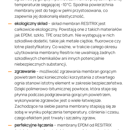
temperaturze sięgającej -10°C. Spodnia powierzchnia
membrany jest do tego w pełni przystosowana, co
zapewnia jej doskonałą elastyczność,
ekologiczny skład
– skład membran RESITRIX jest
całkowicie ekologiczny. Powstają one z takich materiałów
jak EPDM, szkło, TPE oraz bitum. Nie występują w nich
szkodliwe dodatki, takie jak metale ciężkie, fluorowce czy
lotne plastyfikatory. Co ważne, w trakcie całego okresu
użytkowania membrany Resitrix nie uwalniają żadnych
szkodliwych chemikaliów ani innych potencjalnie
niebezpiecznych substancji,
zgrzewanie
– możliwość zgrzewania membran gorącym
powietrzem bez konieczności korzystania z otwartego
ognia stanowi istotny element w zakresie bezpieczeństwa.
Dzięki polimerowo-bitumicznej powłoce, która staje się
płynna podczas podgrzewania gorącym powietrzem,
wykonywanie zgrzewów jest o wiele łatwiejsze.
Zachodzące na siebie pasma membrany stapiają się ze
sobą w wyniku połączenia temperatury, ciśnienia i czasu,
czego efektem jest trwały i szczelny zgrzew,
perfekcyjne łączenia
– membrany EPDM od RESITRIX