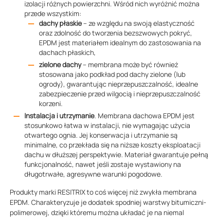
izolacji różnych powierzchni. Wśród nich wyróżnić można
przede wszystkim:
dachy płaskie
– ze względu na swoją elastyczność
oraz zdolność do tworzenia bezszwowych pokryć,
EPDM jest materiałem idealnym do zastosowania na
dachach płaskich,
zielone dachy
– membrana może być również
stosowana jako podkład pod dachy zielone (lub
ogrody), gwarantując nieprzepuszczalność, idealne
zabezpieczenie przed wilgocią i nieprzepuszczalność
korzeni.
Instalacja i utrzymanie
. Membrana dachowa EPDM jest
stosunkowo łatwa w instalacji, nie wymagając użycia
otwartego ognia. Jej konserwacja i utrzymanie są
minimalne, co przekłada się na niższe koszty eksploatacji
dachu w dłuższej perspektywie. Materiał gwarantuje pełną
funkcjonalność, nawet jeśli zostaje wystawiony na
długotrwałe, agresywne warunki pogodowe.
Produkty marki RESITRIX to coś więcej niż zwykła membrana
EPDM. Charakteryzuje je dodatek spodniej warstwy bitumiczni-
polimerowej, dzięki któremu można układać je na niemal