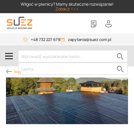
SIZER
Wilgoć w piwnicy? Mamy skuteczne rozwiązanie!
Zobacz >>>
+48 732 227 679
zapytania@suez.com.pl
Blog