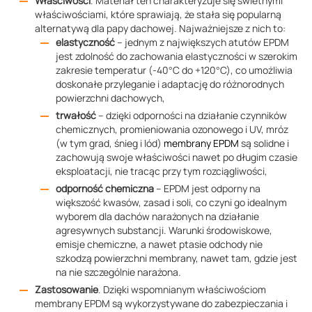
Właściwości
. Materiał ten charakteryzuje się świetnymi
właściwościami, które sprawiają, że stała się popularną
alternatywą dla papy dachowej. Najważniejsze z nich to:
elastyczność
– jednym z największych atutów EPDM
jest zdolność do zachowania elastyczności w szerokim
zakresie temperatur (-40°C do +120°C), co umożliwia
doskonałe przyleganie i adaptację do różnorodnych
powierzchni dachowych,
trwałość
– dzięki odporności na działanie czynników
chemicznych, promieniowania ozonowego i UV, mróz
(w tym grad, śnieg i lód)
membrany EPDM
są solidne i
zachowują swoje właściwości nawet po długim czasie
eksploatacji, nie tracąc przy tym rozciągliwości,
odporność chemiczna
– EPDM jest odporny na
większość kwasów, zasad i soli, co czyni go idealnym
wyborem dla dachów narażonych na działanie
agresywnych substancji. Warunki środowiskowe,
emisje chemiczne, a nawet ptasie odchody nie
szkodzą powierzchni membrany, nawet tam, gdzie jest
na nie szczególnie narażona.
Zastosowanie
. Dzięki wspomnianym właściwościom
membrany EPDM są wykorzystywane do zabezpieczania i