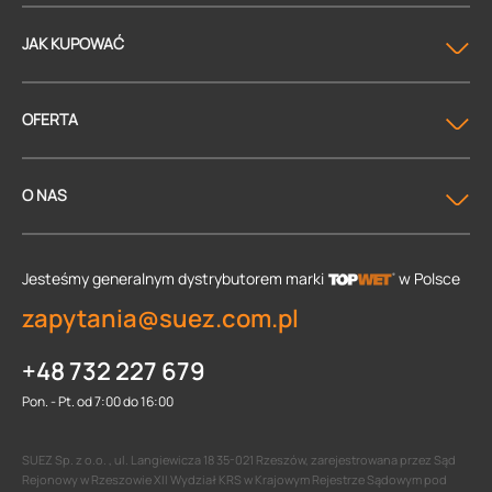
JAK KUPOWAĆ
OFERTA
O NAS
Jesteśmy generalnym dystrybutorem
marki
w Polsce
zapytania@suez.com.pl
+48 732 227 679
Pon. - Pt. od 7:00 do 16:00
SUEZ Sp. z o.o. , ul. Langiewicza 18 35-021 Rzeszów, zarejestrowana przez Sąd
Rejonowy w Rzeszowie XII Wydział KRS w Krajowym Rejestrze Sądowym pod