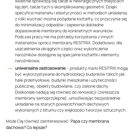
świetnie sprawdzą się także w newralgicznych miejscach
łączeń, także tych o skomplikowanej geometrii. Dzięki
specyfice materiału i elastyczności w metodach układania,
z rolki wycinać można pożądane kształty, co przyczynia się
do minimalizacji odpadów i zapewnia dokładne
dopasowanie membrany do konkretnych warunków.
Podczas pracy nie ma potrzeby korzystania z innych
materiałów oprócz membrany RESITRIX. Dodatkowo, dla
uszczelnienia okrągłych części oraz wykończenia
narożników dostępne są specjalne kształtki i elementy
narożnikowe,
uniwersalne zastosowanie
– produkty marki RESITRIX mogą
być wykorzystywane do hydroizolacji budynków takich jak
hale przemysłowe, budynki mieszkalne i użyteczności
publicznej, obiekty budowlane, czy zielone dachy.
Doskonale nadają się również do renowacji (zwłaszcza
membrany samoprzylepne), umożliwiając bezpośrednie
układanie na starych powierzchniach dachowych
wykonanych z bitumu czy większości tworzyw sztucznych.
Może Cię również zainteresować:
Papa czy membrana
dachowa? Co lepsze?