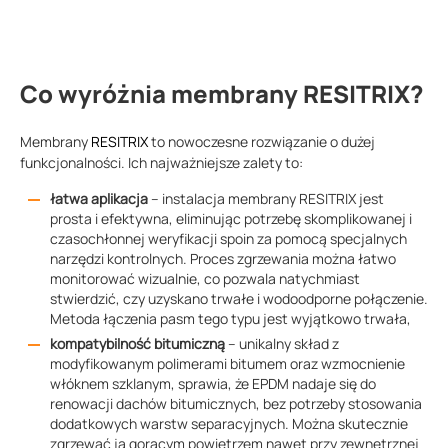
Co wyróżnia membrany RESITRIX?
Membrany
RESITRIX
to nowoczesne rozwiązanie o dużej
funkcjonalności. Ich najważniejsze zalety to:
łatwa aplikacja
– instalacja membrany RESITRIX jest
prosta i efektywna, eliminując potrzebę skomplikowanej i
czasochłonnej weryfikacji spoin za pomocą specjalnych
narzędzi kontrolnych. Proces zgrzewania można łatwo
monitorować wizualnie, co pozwala natychmiast
stwierdzić, czy uzyskano trwałe i wodoodporne połączenie.
Metoda łączenia pasm tego typu jest wyjątkowo trwała,
kompatybilność bitumiczną
– unikalny skład z
modyfikowanym polimerami bitumem oraz wzmocnienie
włóknem szklanym, sprawia, że EPDM nadaje się do
renowacji dachów bitumicznych, bez potrzeby stosowania
dodatkowych warstw separacyjnych. Można skutecznie
zgrzewać ją gorącym powietrzem nawet przy zewnętrznej