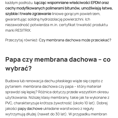
każdym podłożu.
Łącząc wspomniane właściwości EPDM oraz
cechy modyfikowanych polimerami bitumów, umożliwiają łatwe,
szybkie i trwałe zgrzewanie
liniowe gorącym powietrzem,
gwarantując solidną hydroizolację powierzchni. Ich
niezawodność potwierdza m.in. certyfikat trwałość produktu
marki RESITRIX.
Przeczytaj również:
Czy membrana dachowa może przeciekać?
Papa czy membrana dachowa – co
wybrać?
Budowa lub renowacja dachu płaskiego wiąże się często z
pytaniem: membrana dachowa czy papa – który materiał
sprawdzi się lepiej? Różnica dotyczy przede wszystkim okresu
użytkowania. Niższej klasy membrany, takie jak te wykonane z
PVC, charakteryzuje krótsza żywotność (około 10 lat). Dobrej
jakości
papy dachowe
układane warstwowo z reguły
wytrzymują dłużej (nawet do 30 lat). W przypadku membran