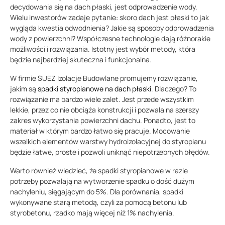
decydowania się na dach płaski, jest odprowadzenie wody.
Wielu inwestorów zadaje pytanie: skoro dach jest płaski to jak
wygląda kwestia odwodnienia? Jakie są sposoby odprowadzenia
wody z powierzchni? Współczesne technologie dają różnorakie
możliwości i rozwiązania. Istotny jest wybór metody, która
będzie najbardziej skuteczna i funkcjonalna.
W firmie SUEZ Izolacje Budowlane promujemy rozwiązanie,
jakim są
spadki styropianowe na dach płaski
. Dlaczego? To
rozwiązanie ma bardzo wiele zalet. Jest przede wszystkim
lekkie, przez co nie obciąża konstrukcji i pozwala na szerszy
zakres wykorzystania powierzchni dachu. Ponadto, jest to
materiał w którym bardzo łatwo się pracuje. Mocowanie
wszelkich elementów warstwy hydroizolacyjnej do styropianu
będzie łatwe, proste i pozwoli uniknąć niepotrzebnych błędów.
Warto również wiedzieć, że spadki styropianowe w razie
potrzeby pozwalają na wytworzenie spadku o dość dużym
nachyleniu, sięgającym do 5%. Dla porównania, spadki
wykonywane starą metodą, czyli za pomocą betonu lub
styrobetonu, rzadko mają więcej niż 1% nachylenia.