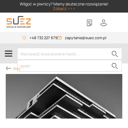
SIZER
Wilgoć w piwnicy? Mamy skuteczne rozwiązanie!
Zobacz >>>
+48 732 227 679
zapytania@suez.com.pl
Blog