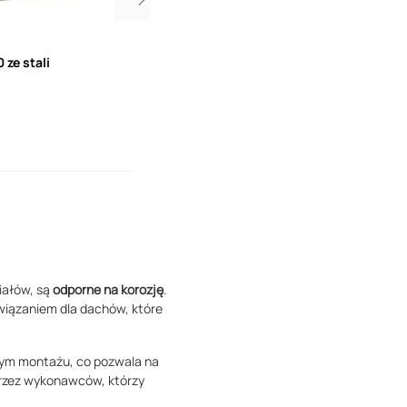
ze stali
Okrągły rzygacz Jual ze stali nierdzew
kołnierzem hydroizolacji
6
wariantów
456,61
Cena od
zł
24 godziny
iałów, są
odporne na korozję
.
iązaniem dla dachów, które
stym montażu, co pozwala na
przez wykonawców, którzy