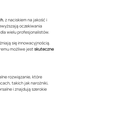
ch
, z naciskiem na jakość i
rzewyższają oczekiwania
dla wielu profesjonalistów.
żniają się innowacyjnością.
óremu możliwe jest
skuteczne
kalne rozwiązanie, które
ach, takich jak narożniki,
salne i znajdują szerokie