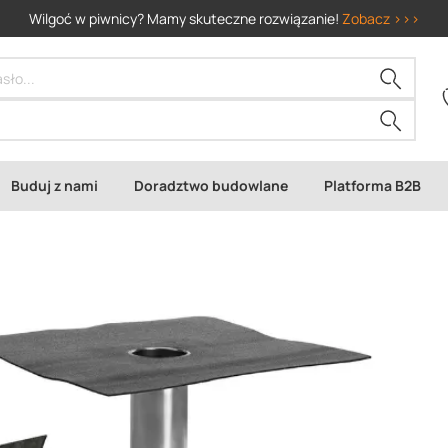
Wilgoć w piwnicy? Mamy skuteczne rozwiązanie!
Zobacz >>>
Buduj z nami
Doradztwo budowlane
Platforma B2B