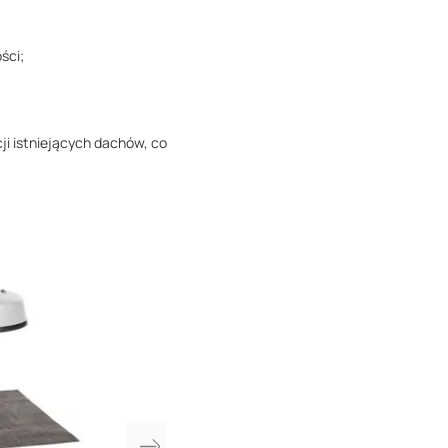
ści;
i istniejących dachów, co