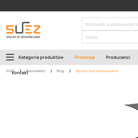
SIZER
Kategorie produktów
Promocje
Producenci
SUEZ
Baza wiedzy
Blog
Wpusty Jual zastosowanie
Kontakt