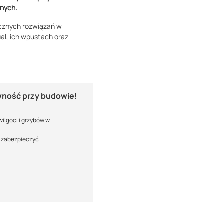
znych.
ecznych rozwiązań w
ual, ich wpustach oraz
ewność
przy budowie!
 wilgoci i grzybów w
e zabezpieczyć