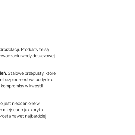
oizolacji. Produkty te są
prowadzaniu wody deszczowej
ień.
Stalowe przepusty, które
cie bezpieczeństwa budynku.
a kompromisy w kwestii
o jest nieocenione w
h miejscach jak koryta
prosta nawet najbardziej