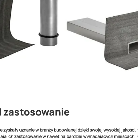
l zastosowanie
re zyskały uznanie w branży budowlanej dzięki swojej wysokiej jakości
iają ich zastosowanie w nawet najbardziej wymagających miejscach. I