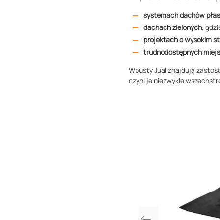
systemach dachów płas
dachach zielonych
, gdz
projektach o wysokim s
trudnodostępnych miej
Wpusty Jual znajdują zastos
czyni je niezwykle wszechst