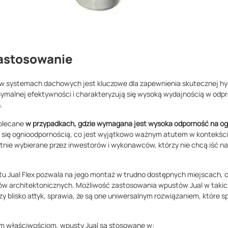
zastosowanie
 systemach dachowych jest kluczowe dla zapewnienia skutecznej hydr
ymalnej efektywności i charakteryzują się wysoką wydajnością w od
.
polecane
w przypadkach, gdzie wymagana jest wysoka odporność na og
ją się ognioodpornością, co jest wyjątkowo ważnym atutem w kontekś
tnie wybierane przez inwestorów i wykonawców, którzy nie chcą iść n
tu Jual Flex pozwala na jego montaż w trudno dostępnych miejscach, c
ów architektonicznych. Możliwość zastosowania wpustów Jual w takic
y blisko attyk, sprawia, że są one uniwersalnym rozwiązaniem, które s
 właściwościom, wpusty Jual są stosowane w: