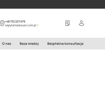
+48 732 227 679
zapytania@suez.com.pl
O nas
Baza wiedzy
Bezpłatna konsultacja