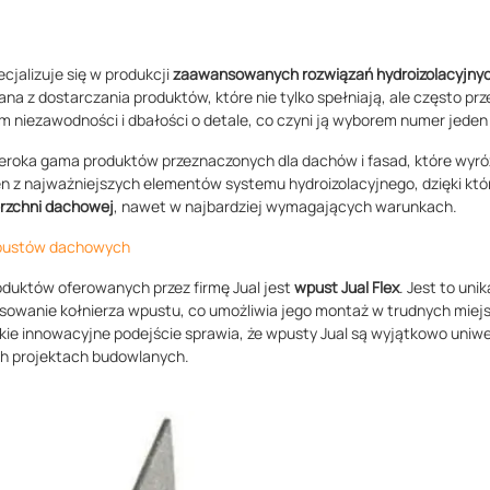
ecjalizuje się w produkcji
zaawansowanych rozwiązań hydroizolacyjny
ana z dostarczania produktów, które nie tylko spełniają, ale często p
m niezawodności i dbałości o detale, co czyni ją wyborem numer jeden 
szeroka gama produktów przeznaczonych dla dachów i fasad, które wyró
n z najważniejszych elementów systemu hydroizolacyjnego, dzięki kt
rzchni dachowej
, nawet w najbardziej wymagających warunkach.
pustów dachowych
duktów oferowanych przez firmę Jual jest
wpust Jual Flex
. Jest to uni
owanie kołnierza wpustu, co umożliwia jego montaż w trudnych miejsc
akie innowacyjne podejście sprawia, że wpusty Jual są wyjątkowo uniwer
h projektach budowlanych.