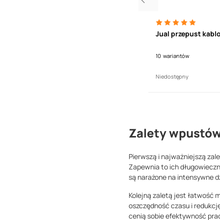
ygacz Jual ze stali nierdzewnej z
Jual przepust kablo
m hydroizolacji
10
wariantów
60,39
zł
Niedostępny
Zalety wpustów
Pierwszą i najważniejszą zal
Zapewnia to ich długowiecz
są narażone na intensywne d
Kolejną zaletą jest łatwość 
oszczędność czasu i redukcj
cenią sobie efektywność pra