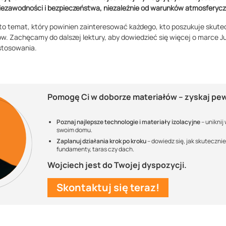
iezawodności i bezpieczeństwa, niezależnie od warunków atmosferyc
o temat, który powinien zainteresować każdego, kto poszukuje skut
hów. Zachęcamy do dalszej lektury, aby dowiedzieć się więcej o marce J
stosowania.
Pomogę Ci w doborze materiałów – zyskaj p
Poznaj najlepsze technologie i materiały izolacyjne
– uniknij
swoim domu.
Zaplanuj działania krok po kroku
– dowiedz się, jak skuteczni
fundamenty, taras czy dach.
Wojciech jest do Twojej dyspozycji.
Skontaktuj się teraz!