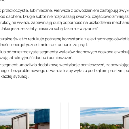
rzezroczyste, lub mleczne. Pierwsze z powodzeniem zastępują zwykł
pod dachem. Drugie subtelnie rozpraszają światło, częściowo zmniejsz
rukcyjne wyłazu zapewniają dużą odporność na uszkodzenia mechanic
Jakie jeszcze zalety niesie ze sobą takie rozwiązanie?
uralne światło redukuje potrzebę korzystania z elektrycznego oświetle
ności energetyczne i mniejsze rachunki za prąd.
 lub półprzezroczyste segmenty wyłazów dachowych doskonale wpisuj
szają atrakcyjność dachu i pomieszczeń.
 segment umożliwia dodatkową wentylację pomieszczeń, zapewniając
nego i bezproblemowego otwarcia klapy wyłazu pod kątem prostym po
każdej sytuacji.