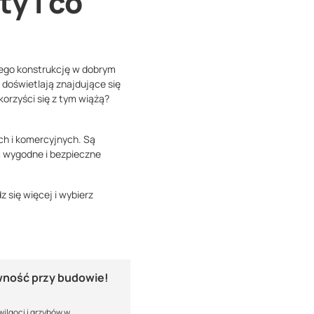
y i co
jego konstrukcję w dobrym
e doświetlają znajdujące się
orzyści się z tym wiążą?
h i komercyjnych. Są
 wygodne i bezpieczne
 się więcej i wybierz
ewność
przy budowie!
 wilgoci i grzybów w