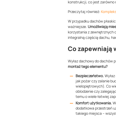
konstrukcji, co jest zarówno
Przeczytaj również:
Kompleks
W przypadku dachów płaskich,
ważniejsze.
Umożliwiają mie
korzystania z zewnętrznych 
integralną częścią dachu, ha
Co zapewniają
Wyłaz dachowy do dachów pła
montaż tego elementu?
Bezpieczeństwo.
Wyłaz 
jak pożar czy zalanie b
wielopiętrowych). Co w
oblodzenie czy zalegając
temu o wiele łatwiej za
Komfort użytkowania.
Wy
dodatkowa przestrzeń uż
takiego miejsca – wszyst