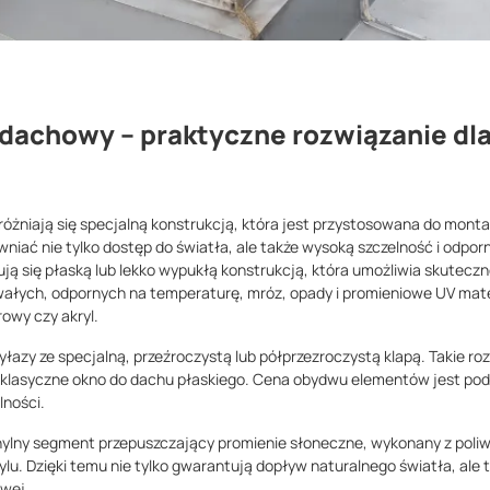
 dachowy – praktyczne rozwiązanie dla
óżniają się specjalną konstrukcją, która jest przystosowana do monta
iać nie tylko dostęp do światła, ale także wysoką szczelność i odpo
ją się płaską lub lekko wypukłą konstrukcją, która umożliwia skutec
ałych, odpornych na temperaturę, mróz, opady i promieniowe UV mater
owy czy akryl.
azy ze specjalną, przeźroczystą lub półprzezroczystą klapą. Takie rozw
lasyczne okno do dachu płaskiego. Cena obydwu elementów jest podo
ności.
lny segment przepuszczający promienie słoneczne, wykonany z poliw
ylu. Dzięki temu nie tylko gwarantują dopływ naturalnego światła, al
wej.