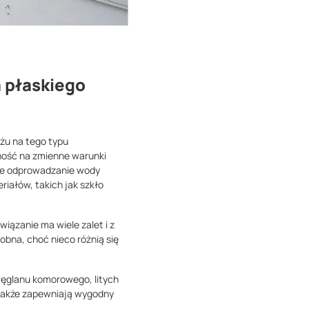
 płaskiego
żu na tego typu
rność na zmienne warunki
zne odprowadzanie wody
iałów, takich jak szkło
iązanie ma wiele zalet i z
bna, choć nieco różnią się
ęglanu komorowego, litych
e także zapewniają wygodny