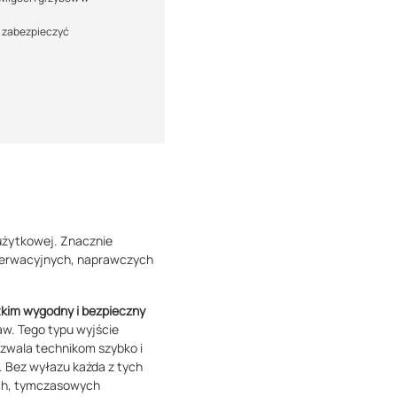
e zabezpieczyć
eużytkowej. Znacznie
serwacyjnych, naprawczych
tkim wygodny i bezpieczny
aw. Tego typu wyjście
ozwala technikom szybko i
. Bez wyłazu każda z tych
ych, tymczasowych