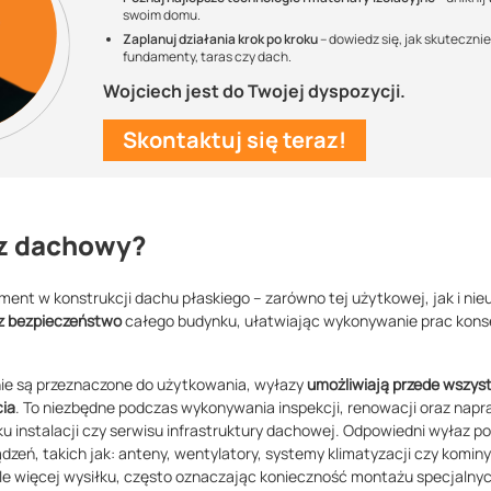
swoim domu.
Zaplanuj działania krok po kroku
– dowiedz się, jak skuteczni
fundamenty, taras czy dach.
Wojciech jest do Twojej dyspozycji.
Skontaktuj się teraz!
az dachowy?
ent w konstrukcji dachu płaskiego – zarówno tej użytkowej, jak i ni
az bezpieczeństwo
całego budynku, ułatwiając wykonywanie prac kon
ie są przeznaczone do użytkowania, wyłazy
umożliwiają przede wszys
cia
. To niezbędne podczas wykonywania inspekcji, renowacji oraz napr
ku instalacji czy serwisu infrastruktury dachowej. Odpowiedni wyłaz p
dzeń, takich jak: anteny, wentylatory, systemy klimatyzacji czy kominy
le więcej wysiłku, często oznaczając konieczność montażu specjaln