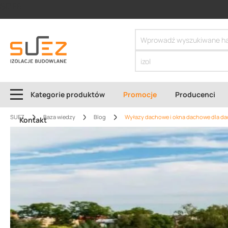
SIZER
Kategorie produktów
Promocje
Producenci
SUEZ
Baza wiedzy
Blog
Wyłazy dachowe i okna dachowe dla dach
Kontakt