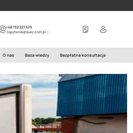
+48 732 227 679
zapytania@suez.com.pl
O nas
Baza wiedzy
Bezpłatna konsultacja