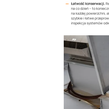
Łatwość konserwacji.
Re
na co dzień – to koniec
na każdej powierzchni, 
szybkie i łatwe przepro
inspekcja systemów od