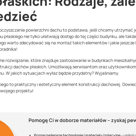
askich: Rodzaje, zalet
edzieć
 oczyszczanie powierzchni dachu to podstawa, jeśli chcemy utrzymać 
u płaskiego nie tylko ułatwiają dostęp do tej części budynku, ale takż
ego warto zdecydować się na montaż takich elementów i jakie jeszcze k
oradnika!
e rozwiązanie, które znajduje zastosowanie w budynkach mieszkalnyc
rukcji dachów płaskich. Umożliwiają serwisantom oraz użytkownikom
hu. W jakich sytuacjach wyłaz będzie przydatny? Wyjaśniamy.
iego to praktyczny i estetyczny element konstrukcji dachowej. Dowiedz
swojego projektu!
Pomogę Ci w doborze materiałów – zyskaj p
Poznaj najlepsze technologie i materiały izolacyjne
– uniknij