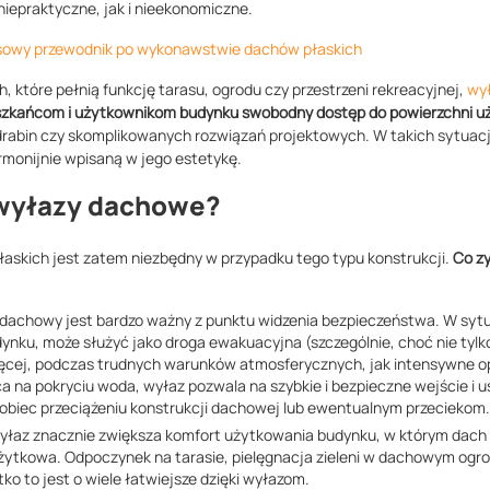
 niepraktyczne, jak i nieekonomiczne.
owy przewodnik po wykonawstwie dachów płaskich
 które pełnią funkcję tarasu, ogrodu czy przestrzeni rekreacyjnej,
wy
szkańcom i użytkownikom budynku swobodny dostęp do powierzchni u
drabin czy skomplikowanych rozwiązań projektowych. W takich sytuac
rmonijnie wpisaną w jego estetykę.
 wyłazy dachowe?
skich jest zatem niezbędny w przypadku tego typu konstrukcji.
Co zy
dachowy jest bardzo ważny z punktu widzenia bezpieczeństwa. W sytu
udynku, może służyć jako droga ewakuacyjna (szczególnie, choć nie tyl
ięcej, podczas trudnych warunków atmosferycznych, jak intensywne o
a na pokryciu woda, wyłaz pozwala na szybkie i bezpieczne wejście i u
pobiec przeciążeniu konstrukcji dachowej lub ewentualnym przeciekom.
łaz znacznie zwiększa komfort użytkowania budynku, w którym dach 
ytkowa. Odpoczynek na tarasie, pielęgnacja zieleni w dachowym ogro
ko to jest o wiele łatwiejsze dzięki wyłazom.