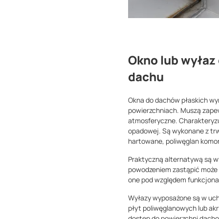
Okno lub wyłaz
dachu
Okna do dachów płaskich wyr
powierzchniach. Muszą zapewn
atmosferyczne. Charakteryzu
opadowej. Są wykonane z trw
hartowane, poliwęglan komor
Praktyczną alternatywą są wył
powodzeniem zastąpić może k
one pod względem funkcjonal
Wyłazy wyposażone są w uchy
płyt poliwęglanowych lub akr
dostęp do powierzchni dacho