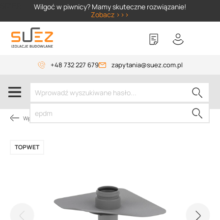
SIZER
Wilgoć w piwnicy? Mamy skuteczne rozwiązanie!
Zobacz >>>
+48 732 227 679
zapytania@suez.com.pl
Wpusty i akcesoria
TOPWET