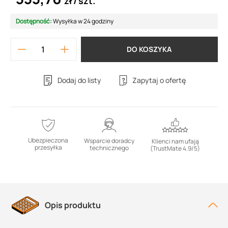
zł
szt.
Dostępność:
Wysyłka w 24 godziny
DO KOSZYKA
Dodaj do listy
Zapytaj o ofertę
Ubezpieczona
Wsparcie doradcy
Klienci nam ufają
przesyłka
technicznego
(TrustMate 4.9/5)
Opis produktu