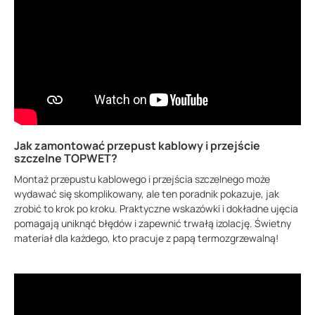
Jak zamontować przepust kablowy i przejście
szczelne TOPWET?
Montaż przepustu kablowego i przejścia szczelnego może
wydawać się skomplikowany, ale ten poradnik pokazuje, jak
zrobić to krok po kroku. Praktyczne wskazówki i dokładne ujęcia
pomagają uniknąć błędów i zapewnić trwałą izolację. Świetny
materiał dla każdego, kto pracuje z papą termozgrzewalną!