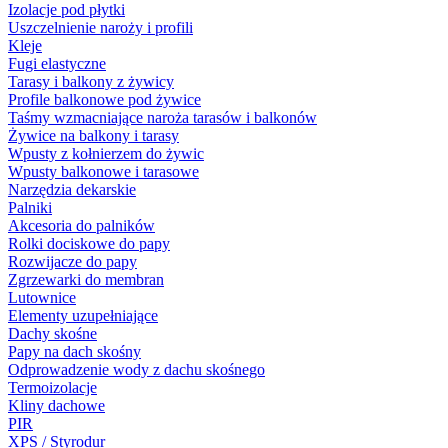
Izolacje pod płytki
Uszczelnienie naroży i profili
Kleje
Fugi elastyczne
Tarasy i balkony z żywicy
Profile balkonowe pod żywice
Taśmy wzmacniające naroża tarasów i balkonów
Żywice na balkony i tarasy
Wpusty z kołnierzem do żywic
Wpusty balkonowe i tarasowe
Narzędzia dekarskie
Palniki
Akcesoria do palników
Rolki dociskowe do papy
Rozwijacze do papy
Zgrzewarki do membran
Lutownice
Elementy uzupełniające
Dachy skośne
Papy na dach skośny
Odprowadzenie wody z dachu skośnego
Termoizolacje
Kliny dachowe
PIR
XPS / Styrodur