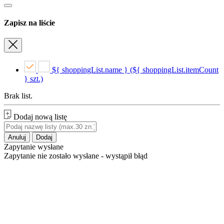
Zapisz na liście
${ shoppingList.name } (${ shoppingList.itemCount
} szt.)
Brak list.
Dodaj nową listę
Anuluj
Dodaj
Zapytanie wysłane
Zapytanie nie zostało wysłane - wystąpił błąd