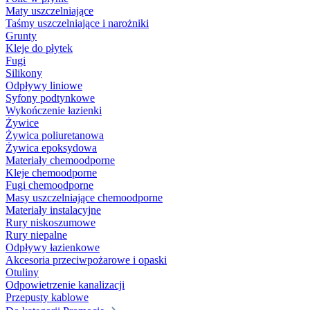
Maty uszczelniające
Taśmy uszczelniające i narożniki
Grunty
Kleje do płytek
Fugi
Silikony
Odpływy liniowe
Syfony podtynkowe
Wykończenie łazienki
Żywice
Żywica poliuretanowa
Żywica epoksydowa
Materiały chemoodporne
Kleje chemoodporne
Fugi chemoodporne
Masy uszczelniające chemoodporne
Materiały instalacyjne
Rury niskoszumowe
Rury niepalne
Odpływy łazienkowe
Akcesoria przeciwpożarowe i opaski
Otuliny
Odpowietrzenie kanalizacji
Przepusty kablowe