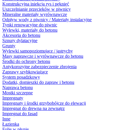
Konstrukcyjna iniekcja rys i pęknięć
Uszczelnianie przecieków w piwnicy
Mineralne materiały wyrównawcze
Odpływ wody z piwnicy / Materiały instalacyjne
Tynki renowacyjne do piwnic
Wylewki, materiały do betonu
Akcesoria do betonu
Sznury dylatacyjne
Grunty
Wylewki samopoziomujące / jastrychy
Masy naprawcze i wyrównawcze do betonu
Środki do ochrony betonu
Antykorozyjne zabezpieczenie zbrojenia
Zaprawy szybkowiążące
System posadzkowy
Dodatki, domieszki do zapraw i betonu
Naprawa betonu
Mostki szczepne
Impregnaty
Impregnaty i środki grzybobójcze do elewacji
Impregnat do drewna na zewnątrz
Impregnat do fasad
Inne
Łazienka
Folie w płynie