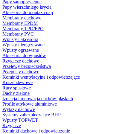
Papy samoprzylepne
Papy wierzchniego krycia
Akcesoria do montażu pap
Membrany dachowe
Membrany EPDM
Membrany TPO/FPO
Membrany PVC
Wpusty i akcesoria
Wpusty nieogrzewane
Wpusty ogrzewane
Akcesoria do wpustów
Rzygacze dachowe
Przelewy bezpieczeństwa
Przepusty dachowe
Kominki wentylacyjne i odpowietrzające
Kosze zlewowe
Rury spustowe
Dachy zielone
Izolacja i renowacja dachów płaskich
Profile attykowe aluminiowe
Wyłazy dachowe
Systemy zabezpieczające BHP
Wpusty TOPWET
Rzygacze
Kominki dachowe i odpowietrzenie