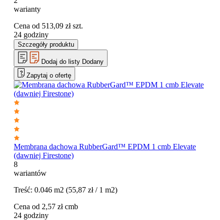
2
warianty
Cena od
513,09
zł
szt.
24 godziny
Szczegóły produktu
Dodaj do listy
Dodany
Zapytaj o ofertę
Membrana dachowa RubberGard™ EPDM 1 cmb Elevate
(dawniej Firestone)
8
wariantów
Treść:
0.046 m2
(55,87 zł / 1 m2)
Cena od
2,57
zł
cmb
24 godziny