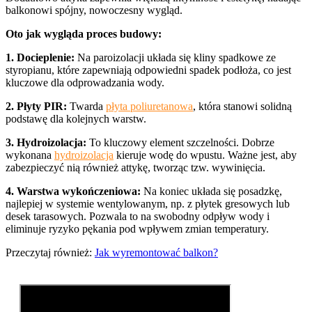
balkonowi spójny, nowoczesny wygląd.
Oto jak wygląda proces budowy:
1. Docieplenie:
Na paroizolacji układa się kliny spadkowe ze
styropianu, które zapewniają odpowiedni spadek podłoża, co jest
kluczowe dla odprowadzania wody.
2. Płyty PIR:
Twarda
płyta poliuretanowa
, która stanowi solidną
podstawę dla kolejnych warstw.
3. Hydroizolacja:
To kluczowy element szczelności. Dobrze
wykonana
hydroizolacja
kieruje wodę do wpustu. Ważne jest, aby
zabezpieczyć nią również attykę, tworząc tzw. wywinięcia.
4. Warstwa wykończeniowa:
Na koniec układa się posadzkę,
najlepiej w systemie wentylowanym, np. z płytek gresowych lub
desek tarasowych. Pozwala to na swobodny odpływ wody i
eliminuje ryzyko pękania pod wpływem zmian temperatury.
Przeczytaj również:
Jak wyremontować balkon?