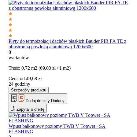
Płyty do termoizolacji dachów płaskich Bauder PIR FA TE z
obustronną powłoką aluminiową 1200x600
8
wariantów
Treść:
0.72 m2
(69,00 zł / 1 m2)
Cena od
49,68
zł
24 godziny
Szczegóły produktu
Dodaj do listy
Dodany
Zapytaj o ofertę
Wpust balkonowy poziomy TWB V Topwet - SA
FLASHING