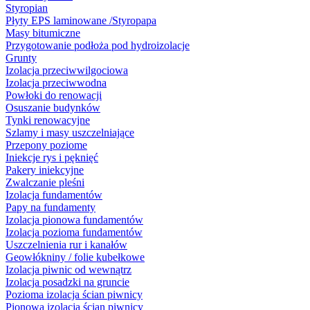
Styropian
Płyty EPS laminowane /Styropapa
Masy bitumiczne
Przygotowanie podłoża pod hydroizolacje
Grunty
Izolacja przeciwwilgociowa
Izolacja przeciwwodna
Powłoki do renowacji
Osuszanie budynków
Tynki renowacyjne
Szlamy i masy uszczelniające
Przepony poziome
Iniekcje rys i pęknięć
Pakery iniekcyjne
Zwalczanie pleśni
Izolacja fundamentów
Papy na fundamenty
Izolacja pionowa fundamentów
Izolacja pozioma fundamentów
Uszczelnienia rur i kanałów
Geowłókniny / folie kubełkowe
Izolacja piwnic od wewnątrz
Izolacja posadzki na gruncie
Pozioma izolacja ścian piwnicy
Pionowa izolacja ścian piwnicy