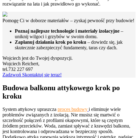
rozwiązanie na lata i jak prawidłowo go wykonać.
Pomogę Ci w doborze materiałów – zyskaj pewność
przy budowie!
Poznaj najlepsze technologie i materiały izolacyjne
–
uniknij wilgoci i grzybów w swoim domu.
Zaplanuj działania krok po kroku
– dowiedz się, jak
skutecznie zabezpieczyć fundamenty, taras czy dach.
Wojciech jest do Twojej dyspozycji.
Wojciech Reichert,
tel.732 227 697
Zadzwoń
Skontaktuj się teraz!
Budowa balkonu attykowego krok po
kroku
System attykowy upraszcza
proces budowy
i eliminuje wiele
problemów związanych z izolacją. Nie musisz się martwić o
szczelność połączeń z profilami okapowymi, które są częstym
źródłem przecieków. Woda, zamiast spływać z krawędzi balkonu,
jest kontrolowana i odprowadzana w bezpieczny sposób.
Dodatkowo attyka zapewnia większą intymność i estetykę, nadając