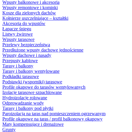
Wpusty balkonowe i akcesoria
Wpusty remontowe i kominki
Kosze dla zielonych dachów
Kołnierze uszczelniające – kształtki
Akcesoria do wpustów
Łapacze śniegu
Listwy żwirowe
Wpusty tarasowe
Przelewy bezpieczeństwa
Przedłużone wpusty dachowe jednościenne
Wpusty dachowe i nasady
Przepusty kablowe
Tarasy i balkony
Tarasy i balkony wentylowane
Podkładki tarasowe
Podstawki (wsporniki) tarasowe
Profile okapowe do tarasów wentylowanych
Izolacje tarasowe szpachlowane
Hydroizolacje rolowane
Odprowadzanie wody
Tarasy i balkony pod płytki
Paroizolacja na taras nad pomieszczeniem ogrzewanym
Profile okapowe na taras / profil balkonowy okapowy
Maty kompensujące i drenażowe
Grunty