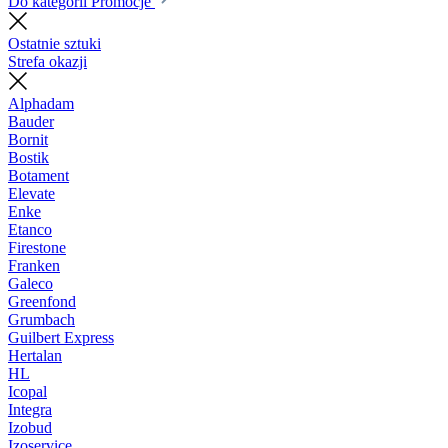
Do kategorii Promocje
Ostatnie sztuki
Strefa okazji
Alphadam
Bauder
Bornit
Bostik
Botament
Elevate
Enke
Etanco
Firestone
Franken
Galeco
Greenfond
Grumbach
Guilbert Express
Hertalan
HL
Icopal
Integra
Izobud
Izoservice