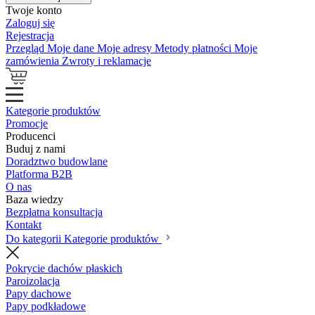
Twoje konto
Zaloguj się
Rejestracja
Przegląd
Moje dane
Moje adresy
Metody płatności
Moje
zamówienia
Zwroty i reklamacje
Kategorie produktów
Promocje
Producenci
Buduj z nami
Doradztwo budowlane
Platforma B2B
O nas
Baza wiedzy
Bezpłatna konsultacja
Kontakt
Do kategorii Kategorie produktów
Pokrycie dachów płaskich
Paroizolacja
Papy dachowe
Papy podkładowe