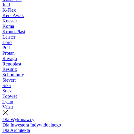
Jual
K-Flex
Kera Awak
Koester
Koma
Krono-Plast
Leister
Loro
PCI
Protan
Ravago
Renoplast
Resitrix
Schomburg
Sievert
Sika
Suez
Topwet
Tytan
Valsir
Dla Wykonawcy
Dla Inwestora Indywidualnego
Dla Architekta