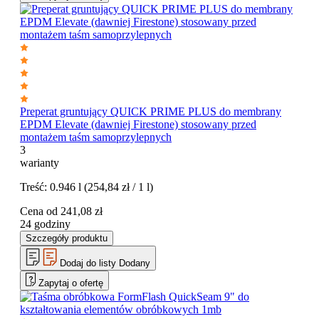
Preperat gruntujący QUICK PRIME PLUS do membrany
EPDM Elevate (dawniej Firestone) stosowany przed
montażem taśm samoprzylepnych
3
warianty
Treść:
0.946 l
(254,84 zł / 1 l)
Cena od
241,08
zł
24 godziny
Szczegóły produktu
Dodaj do listy
Dodany
Zapytaj o ofertę