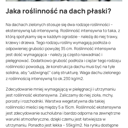
Jaka roślinność na dach płaski?
Na dachach zielonych stosuje się dwa rodzaje roślinności –
ekstensywną lub intensywną. Roślinność intensywna to taka, z
którą spotykamy się w każdym ogrodzie - należą do niej trawy,
krzewy i drzewa. Tego rodzaju rośliny wymagają podłoża o
odpowieniej grubości powyżej 35 cm. Roślinność intensywna
jest dość wymagająca - należy ją często nawadniać i
pielęgnować. Dodatkowo grubość podłoża i ciężar tego rodzaju
roślinności powodują, że konstrukcja dachu musi być na tyle
solidna, aby "udźwignąć" całą strukturę. Waga dachu zielonego
z roślinnością intensywną to ok.230 kg/m2.
Zdecydowanie mniej wymagającą w pielęgnacji i utrzymaniu
jest roślinność ekstensywna. Zaliczamy do niej zioła, mchy,
porosty i rozchodniki. Warstwa wegetatywna dla takiej
roślinności mieści się między 5 a 15cm. Roślinność ekstensywna
jest zdecydowanie sucholubna i bardzo odporna na zewnętrzne
warunki atmosferyczne, dzięki czemu jest łatwiejsza w
utrzymaniu. Ponadto jest lekka – 55kg/m2. Na rynku dostępne