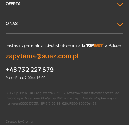
OFERTA
O NAS
Jesteśmy generalnym dystrybutorem
marki
w Polsce
zapytania@suez.com.pl
+48 732 227 679
Pon. - Pt. od 7:00 do 16:00
SUEZ Sp. z o.o. , ul. Langiewicza 18 35-021 Rzeszów, zarejestrowana przez Sąd
Rejonowy w Rzeszowie XII Wydział KRS w Krajowym Rejestrze Sądowym pod
numerem 0000535357, NIP 813-36-99-629, REGON 360344189.
Created by Crehler