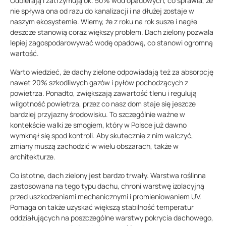
Odbierają i zatrzymują ok. 50% wód opadowych, co sprawia, że
nie spływa ona od razu do kanalizacji i na dłużej zostaje w
naszym ekosystemie. Wiemy, że z roku na rok susze i nagłe
deszcze stanowią coraz większy problem. Dach zielony pozwala
lepiej zagospodarowywać wodę opadową, co stanowi ogromną
wartość.
Warto wiedzieć, że dachy zielone odpowiadają też za absorpcję
nawet 20% szkodliwych gazów i pyłów pochodzących z
powietrza. Ponadto, zwiększają zawartość tlenu i regulują
wilgotność powietrza, przez co nasz dom staje się jeszcze
bardziej przyjazny środowisku. To szczególnie ważne w
kontekście walki ze smogiem, który w Polsce już dawno
wymknął się spod kontroli. Aby skutecznie z nim walczyć,
zmiany muszą zachodzić w wielu obszarach, także w
architekturze.
Co istotne, dach zielony jest bardzo trwały. Warstwa roślinna
zastosowana na tego typu dachu, chroni warstwę izolacyjną
przed uszkodzeniami mechanicznymi i promieniowaniem UV.
Pomaga on także uzyskać większą stabilność temperatur
oddziałujących na poszczególne warstwy pokrycia dachowego,