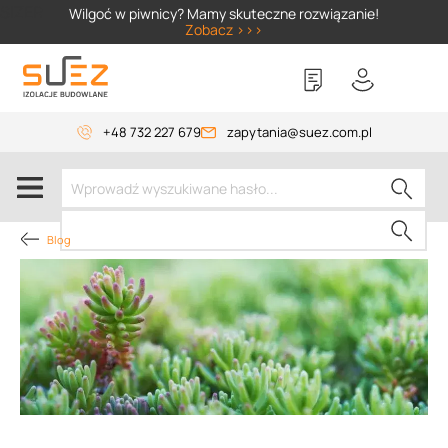
SIZER
Wilgoć w piwnicy? Mamy skuteczne rozwiązanie!
Zobacz >>>
+48 732 227 679
zapytania@suez.com.pl
Blog