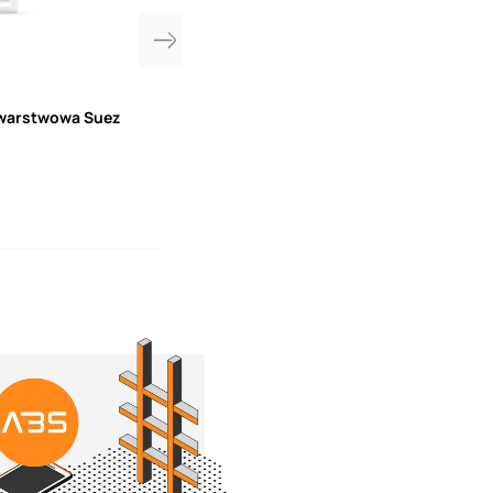
owarstwowa Suez
PCI Pecimor F gruntujący preparat b
(5/10/33L)
3
warianty
199,00
Cena od
zł
24 godziny