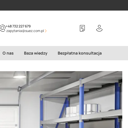
+48 732 227 679
zapytania@suez.com.pl
O nas
Baza wiedzy
Bezpłatna konsultacja