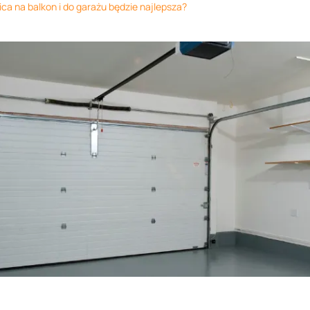
ca na balkon i do garażu będzie najlepsza?