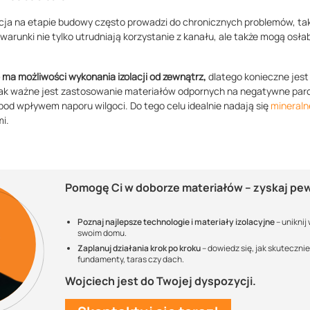
cja na etapie budowy często prowadzi do chronicznych problemów, taki
e warunki nie tylko utrudniają korzystanie z kanału, ale także mogą osła
ma możliwości wykonania izolacji od zewnątrz,
dlatego konieczne jest
ak ważne jest zastosowanie materiałów odpornych na negatywne parcie
 pod wpływem naporu wilgoci. Do tego celu idealnie nadają się
mineraln
i.
Pomogę Ci w doborze materiałów – zyskaj p
Poznaj najlepsze technologie i materiały izolacyjne
– uniknij
swoim domu.
Zaplanuj działania krok po kroku
– dowiedz się, jak skuteczni
fundamenty, taras czy dach.
Wojciech jest do Twojej dyspozycji.