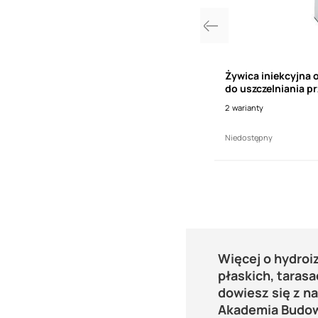
or F gruntujący preparat bitumiczny
Żywica iniekcyjna 
)
do uszczelniania pr
betonie i murze 
2
warianty
99,00
zł
Niedostępny
Więcej o hydroi
płaskich, tarasa
dowiesz się z n
Akademia Budo