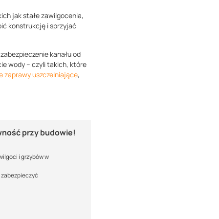
ch jak stałe zawilgocenia,
bić konstrukcję i sprzyjać
 zabezpieczenie kanału od
 wody – czyli takich, które
e zaprawy uszczelniające
,
ewność
przy budowie!
 wilgoci i grzybów w
e zabezpieczyć