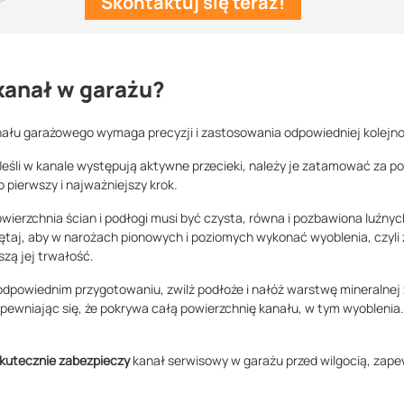
Skontaktuj się teraz!
kanał w garażu?
nału garażowego wymaga precyzji i zastosowania odpowiedniej kolejnoś
Jeśli w kanale występują aktywne przecieki, należy je zatamować za
pierwszy i najważniejszy krok.
wierzchnia ścian i podłogi musi być czysta, równa i pozbawiona luźny
miętaj, aby w narożach pionowych i poziomych wykonać wyoblenia, czyli 
kszą jej trwałość.
odpowiednim przygotowaniu, zwilż podłoże i nałóż warstwę mineralnej 
 upewniając się, że pokrywa całą powierzchnię kanału, w tym wyoblenia.
kutecznie zabezpieczy
kanał serwisowy w garażu przed wilgocią, zapew