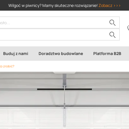
Wilgoć w piwnicy? Mamy skuteczne rozwiązanie!
Zobacz >>>
Buduj z nami
Doradztwo budowlane
Platforma B2B
to zrobić?