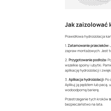
Jak zaizolować 
Prawidłowa hydroizolacja ka
1.
Zatamowanie przecieków:
zapraw montażowych. Jest to 
2.
Przygotowanie podłoża:
Po
wszelkie spoiny i ubytki. Pa
aplikację hydroizolacji i zwię
3.
Aplikacja hydroizolacji:
Po 
Aplikuj ją pędzlem lub pacą,
wodoodporną barierę.
Przestrzeganie tych kroków
s
bezpieczeństwo na lata.