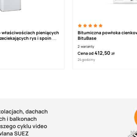
o właściwościach pieniących
Bitumiczna powłoka cienk
zeciekających rys i spoin w
BituBase
SCHOMBURG AQUAFIN P1
2
warianty
412,50
Cena od
zł
24 godziny
zolacjach, dachach
ch i balkonach
aszego cyklu video
wlana SUEZ