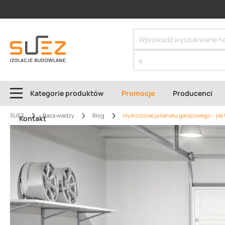
SIZER
Kategorie produktów
Promocje
Producenci
SUEZ
Baza wiedzy
Blog
Hydroizolacja kanału garażowego – jak 
Kontakt