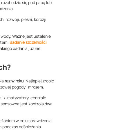
rozchodzić się pod papą lub
odzenia.
, rozwoju pleśni, korozji
i wody. Ważne jest ustalenie
ętem.
Badanie szczelności
akiego badania już nie
ich?
ola
raz w roku
. Najlepiej zrobić
czowej pogody i mrozem.
a, klimatyzatory, centrale
h sensowna jest kontrola dwa
ieżaniem w celu sprawdzenia
h podczas odśnieżania.