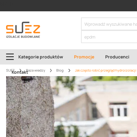
SIZER
Kategorie produktów
Promocje
Producenci
SUEZ
Baza wiedzy
Blog
Jak często robić przegląd hydroizolacj
Kontakt