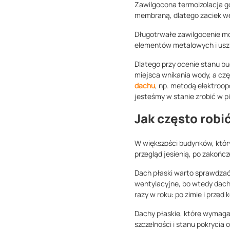
Zawilgocona termoizolacja go
membraną, dlatego zaciek we
Długotrwałe zawilgocenie moż
elementów metalowych i uszk
Dlatego przy ocenie stanu bu
miejsca wnikania wody, a cz
dachu
, np. metodą elektroop
jesteśmy w stanie zrobić w p
Jak często robi
W większości budynków, któr
przegląd jesienią, po zakoń
Dach płaski warto sprawdzać c
wentylacyjne, bo wtedy dach
razy w roku: po zimie i prze
Dachy płaskie, które wymagaj
szczelności i stanu pokrycia