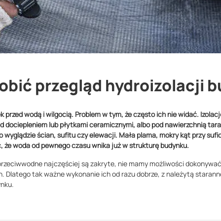
robić przegląd hydroizolacji 
k przed wodą i wilgocią. Problem w tym, że często ich nie widać. Izola
od dociepleniem lub płytkami ceramicznymi, albo pod nawierzchnią ta
o wyglądzie ścian, sufitu czy elewacji. Mała plama, mokry kąt przy sufi
 że woda od pewnego czasu wnika już w strukturę budynku.
 przeciwwodne najczęściej są zakryte, nie mamy możliwości dokonywać 
. Dlatego tak ważne wykonanie ich od razu dobrze, z należytą staranno
ynku.