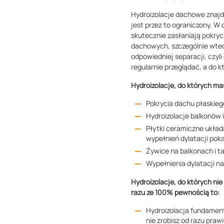
Hydroizolacje dachowe znajdu
jest przez to ograniczony. W
skutecznie zasłaniają pokry
dachowych, szczególnie wted
odpowiedniej separacji, czyli
regularnie przeglądać, a do k
Hydroizolacje, do których ma
Pokrycia dachu płaskie
Hydroizolacje balkonów
Płytki ceramiczne układ
wypełnień dylatacji pok
Żywice na balkonach i t
Wypełnienia dylatacji n
Hydroizolacje, do których n
razu ze 100% pewnością to:
Hydroizolacja fundamen
nie zrobisz od razu pra