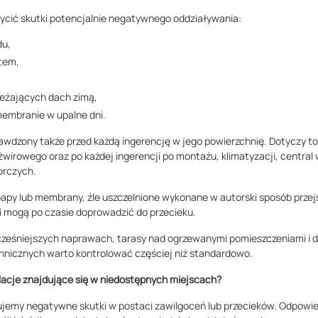
ycić skutki potencjalnie negatywnego oddziaływania:
du,
tem,
ieżających dach zimą,
membranie w upalne dni.
awdzony także przed każdą ingerencję w jego powierzchnię. Dotyczy to
żwirowego oraz po każdej ingerencji po montażu, klimatyzacji, central
orczych.
papy lub membrany, źle uszczelnione wykonane w autorski sposób przejś
i mogą po czasie doprowadzić do przecieku.
cześniejszych naprawach, tarasy nad ogrzewanymi pomieszczeniami i d
chnicznych warto kontrolować częściej niż standardowo.
lacje znajdujące się w niedostępnych miejscach?
jemy negatywne skutki w postaci zawilgoceń lub przecieków. Odpowi