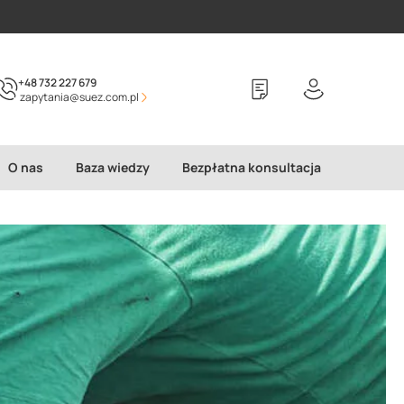
+48 732 227 679
zapytania@suez.com.pl
O nas
Baza wiedzy
Bezpłatna konsultacja