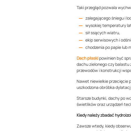
Taki przegląd pozwala wychw
zalegającego śniegu i lo
wysokiej temperatury la
sił ssących wiatru,
ekip serwisowych i odśn
chodzenia po papie lub 
Dach płaski
powinien być spr
dachu zielonego czy balastu 
przewodów i konstrukcji wsp
Nawet niewielkie przecięcie 
uszkodzona obróbka dylatacj
Starsze budynki, dachy po w
świetlików oraz urządzeń te
Kiedy należy zbadać hydroizo
Zawsze wtedy, kiedy obserwu