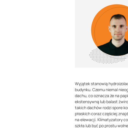
Wyjątek stanowią hydroizola
budynku. Czemu niemal nieo
dachu, co oznacza że na papi
ekstensywną lub balast żwiro
takich dachów rodzi spore ko
płaskich coraz częściej znajd
na elewacji. Klimatyzatory c
szkła lub być po prostu woln