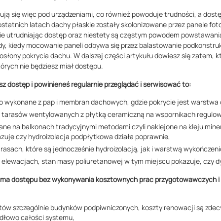
ją się więc pod urządzeniami, co również powoduje trudności, a dostęp
 ostatnich latach dachy płaskie zostały skolonizowane przez panele fot
cie utrudniając dostęp oraz niestety są częstym powodem powstawani
y, kiedy mocowanie paneli odbywa się przez balastowanie podkonstru
 osłony pokrycia dachu. W dalszej części artykułu dowiesz się zatem, k
tórych nie będziesz miał dostępu.
sz dostęp i powinieneś regularnie przeglądać i serwisować to:
go wykonane z pap i membran dachowych, gdzie pokrycie jest warstwa
 i tarasów wentylowanych z płytką ceramiczną na wspornikach regulo
ane na balkonach tradycyjnymi metodami czyli naklejone na kleju miner
azuje czy hydroizolacja podpłytkowa działa poprawnie,
arasach, które są jednocześnie hydroizolacją, jak i warstwą wykończen
a elewacjach, stan masy poliuretanowej w tym miejscu pokazuje, czy dy
ie ma dostępu bez wykonywania kosztownych prac przygotowawczych i
tów szczególnie budynków podpiwniczonych, koszty renowacji są zdec
widłowo całości systemu,