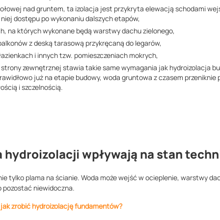
kołowej nad gruntem, ta izolacja jest przykryta elewacją schodami wej
 niej dostępu po wykonaniu dalszych etapów,
ch, na których wykonane będą warstwy dachu zielonego,
 balkonów z deską tarasową przykręcaną do legarów,
łazienkach i innych tzw. pomieszczeniach mokrych,
 strony zewnętrznej stawia takie same wymagania jak hydroizolacja b
rawidłowo już na etapie budowy, woda gruntowa z czasem przeniknie p
ością i szczelnością.
 hydroizolacji wpływają na stan tech
 nie tylko plama na ścianie. Woda może wejść w ocieplenie, warstwy dac
o pozostać niewidoczna.
i jak zrobić hydroizolację fundamentów?