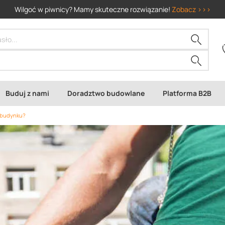
Wilgoć w piwnicy? Mamy skuteczne rozwiązanie!
Zobacz >>>
Buduj z nami
Doradztwo budowlane
Platforma B2B
i budynku?