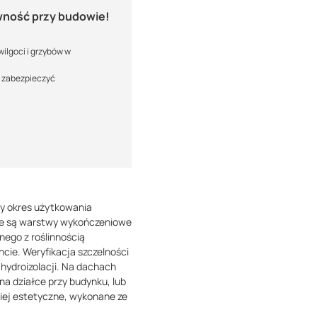
ewność
przy budowie!
 wilgoci i grzybów w
e zabezpieczyć
ły okres użytkowania
ne są warstwy wykończeniowe
ego z roślinnością
cie. Weryfikacja szczelności
hydroizolacji. Na dachach
 na działce przy budynku, lub
ziej estetyczne, wykonane ze