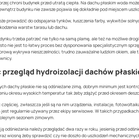
rzej chroni budynek przed utratą ciepła. Na dachu płaskim woda może 
wnątrz budynku nie zawsze pojawia się dokładnie pod miejscem uszk
e prowadzić do odspajania tynków, łuszczenia farby, wykwitów solnych
odzenia warstw tarasu lub dachu.
dynku trzeba patrzeć nie tylko na samą plamę, ale też na możliwe drog
ęsto nie jest to łatwy proces bez dysponowania specjalistycznym sprz
orową wykrywa nieszczelności, trudno zauważalne ludzkim okiem, ale t
iwnicy.
ć przegląd hydroizolacji dachów płask
ych dachy płaskie nie są odśnieżane zimą, dobrym minimum jest kontr
czeniu okresu wysokich temperatur tak żeby zdążyć przed okresem desz
zęściej, zwłaszcza jeśli są na nim urządzenia, instalacje, fotowoltaik
 jest regularnie używany przez ekipy serwisowe. W takich przypadkac
d kolejnym sezonem zimowym.
ą odśnieżania należy przeglądać dwa razy w roku, jesienią przed odśn
 oraz wiosną żeby sprawdzić czy nie doszło do uszkodzeń mechanicznyc