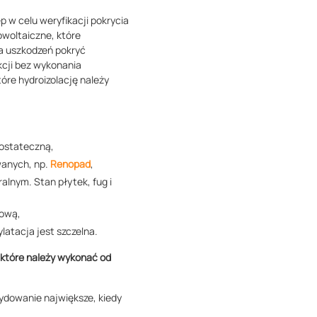
 w celu weryfikacji pokrycia
owoltaiczne, które
a uszkodzeń pokryć
kcji bez wykonania
tóre hydroizolację należy
 ostateczną,
wanych, np.
Renopad
,
alnym. Stan płytek, fug i
iową,
latacja jest szczelna.
 które należy wykonać od
ydowanie największe, kiedy