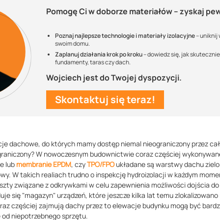
Pomogę Ci w doborze materiałów – zyskaj p
Poznaj najlepsze technologie i materiały izolacyjne
– uniknij
swoim domu.
Zaplanuj działania krok po kroku
– dowiedz się, jak skuteczni
fundamenty, taras czy dach.
Wojciech jest do Twojej dyspozycji.
Skontaktuj się teraz!
cje dachowe, do których mamy dostęp niemal nieograniczony przez ca
graniczony? W nowoczesnym budownictwie coraz częściej wykonywa
e lub
membranie EPDM
, czy
TPO/FPO
układane są warstwy dachu zielon
wy. W takich realiach trudno o inspekcję hydroizolacji w każdym momen
szty związane z odkrywkami w celu zapewnienia możliwości dojścia do 
uje się "magazyn" urządzeń, które jeszcze kilka lat temu zlokalizowano
oraz częściej zajmują dachy przez to elewacje budynku mogą być bard
e od niepotrzebnego sprzętu.