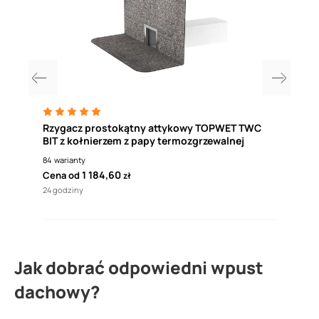
Rzygacz prostokątny attykowy TOPWET TWC
Mem
BIT z kołnierzem z papy termozgrzewalnej
1,52
84
warianty
2
war
1 184,60
Cena od
Cena
zł
24 godziny
24 go
Jak dobrać odpowiedni wpust
dachowy?