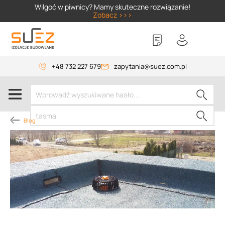
SIZER
Wilgoć w piwnicy? Mamy skuteczne rozwiązanie!
Zobacz >>>
+48 732 227 679
zapytania@suez.com.pl
Blog