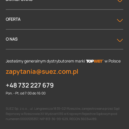
OFERTA
O NAS
Jesteśmy generalnym dystrybutorem
marki
w Polsce
zapytania@suez.com.pl
+48 732 227 679
Pon. - Pt. od 7:00 do 16:00
SUEZ Sp. z o.o. , ul. Langiewicza 18 35-021 Rzeszów, zarejestrowana przez Sąd
Rejonowy w Rzeszowie XII Wydział KRS w Krajowym Rejestrze Sądowym pod
numerem 0000535357, NIP 813-36-99-629, REGON 360344189.