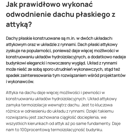
Jak prawidłowo wykonać
odwodnienie dachu płaskiego z
attyką?
Dachy płaskie konstruowane są m.in. w dwóch układach:
attykowym oraz w układzie z rynnami. Dach płaski attykowy
zyskuje na popularności, ponieważ daje więcej możliwości w
konstruowaniu układów hydroizolacyjnych, a dodatkowo nadaje
budynkowi elegancki i nowoczesny wygląd. Układ z rynnami
może nieść ze sobą sporo utrudnień wykonawczych, stąd też
spadek zainteresowania tym rozwiązaniem wśród projektantów
i wykonawców.
Attyka na dachu daje więcej możliwości i pewności w
konstruowaniu układów hydroizolacyjnych. Układ attykowy
zamyka termoizolacje wewnątrz dachu. Jest to kluczowa
różnica w odniesieniu do układu z rynnami. Dzięki takiemu
rozwiązaniu jest zachowana ciągłość docieplenia, we
wszystkich kierunkach od attyk aż po same fundamenty. Daje
nam to 100procentową termoizolacyjność budynku.