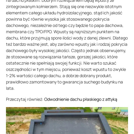
na dachu płaskim. Dobrym rozwiązaniem będą wpusty ze
zintegrowanym kołnierzem. Stają się one niezwykle istotnym
elementem całego układu hydroizolacyjnego, stąd ich jakość
powinna być równie wysoka jak stosowanego pokrycia
dachowego, niezależnie od tego czy będzie to papa dachowa,
membrana czy TPO/FPO. Wpusty są najniższym punktem na
dachu, które przyjmują spore ilości wody z danej zlewni. Dlatego
też bardzo ważne jest, aby zarówno wpusty jak i rodzaj pokrycia
dachowego były wysokiej jakości. Często jednak obserwujemy,
że stosowane są rozwiązania tańsze, gorszej jakości, które
ostatecznie nie spełniają swojej funkcji. Nie warto szukać
oszczędności w tym miejscu, ponieważ koszt wpustu to zwykle
1-2% wartości całego dachu, a dobrze dobrany produkt,
prawidłowo zamontowany to gwarancja suchego budynku na
lata.
Przeczytaj również:
Odwodnienie dachu płaskiego z attyką