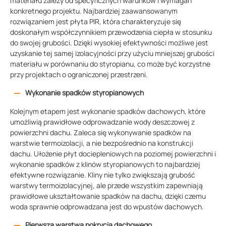
materiału zależy od specyficznych warunków i wymagań
konkretnego projektu. Najbardziej zaawansowanym
rozwiązaniem jest płyta PIR, która charakteryzuje się
doskonałym współczynnikiem przewodzenia ciepła w stosunku
do swojej grubości. Dzięki wysokiej efektywności możliwe jest
uzyskanie tej samej izolacyjności przy użyciu mniejszej grubości
materiału w porównaniu do styropianu, co może być korzystne
przy projektach o ograniczonej przestrzeni.
Wykonanie spadków styropianowych
Kolejnym etapem jest wykonanie spadków dachowych, które
umożliwią prawidłowe odprowadzanie wody deszczowej z
powierzchni dachu. Zaleca się wykonywanie spadków na
warstwie termoizolacji, a nie bezpośrednio na konstrukcji
dachu. Ułożenie płyt dociepleniowych na poziomej powierzchni i
wykonanie spadków z klinów styropianowych to najbardziej
efektywne rozwiązanie. Kliny nie tylko zwiększają grubość
warstwy termoizolacyjnej, ale przede wszystkim zapewniają
prawidłowe ukształtowanie spadków na dachu, dzięki czemu
woda sprawnie odprowadzana jest do wpustów dachowych.
Pierwsza warstwa pokrycia dachowego