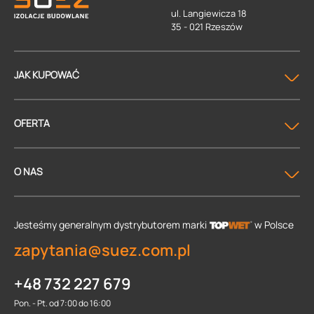
ul. Langiewicza 18
35 - 021 Rzeszów
JAK KUPOWAĆ
OFERTA
O NAS
Jesteśmy generalnym dystrybutorem
marki
w Polsce
zapytania@suez.com.pl
+48 732 227 679
Pon. - Pt. od 7:00 do 16:00