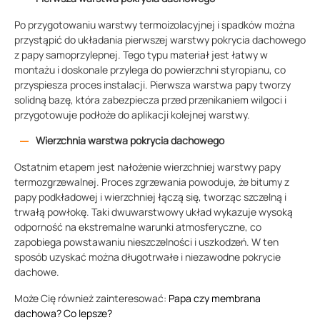
Po przygotowaniu warstwy termoizolacyjnej i spadków można
przystąpić do układania pierwszej warstwy pokrycia dachowego
z papy samoprzylepnej. Tego typu materiał jest łatwy w
montażu i doskonale przylega do powierzchni styropianu, co
przyspiesza proces instalacji. Pierwsza warstwa papy tworzy
solidną bazę, która zabezpiecza przed przenikaniem wilgoci i
przygotowuje podłoże do aplikacji kolejnej warstwy.
Wierzchnia warstwa pokrycia dachowego
Ostatnim etapem jest nałożenie wierzchniej warstwy papy
termozgrzewalnej. Proces zgrzewania powoduje, że bitumy z
papy podkładowej i wierzchniej łączą się, tworząc szczelną i
trwałą powłokę. Taki dwuwarstwowy układ wykazuje wysoką
odporność na ekstremalne warunki atmosferyczne, co
zapobiega powstawaniu nieszczelności i uszkodzeń. W ten
sposób uzyskać można długotrwałe i niezawodne pokrycie
dachowe.
Może Cię również zainteresować:
Papa czy membrana
dachowa? Co lepsze?