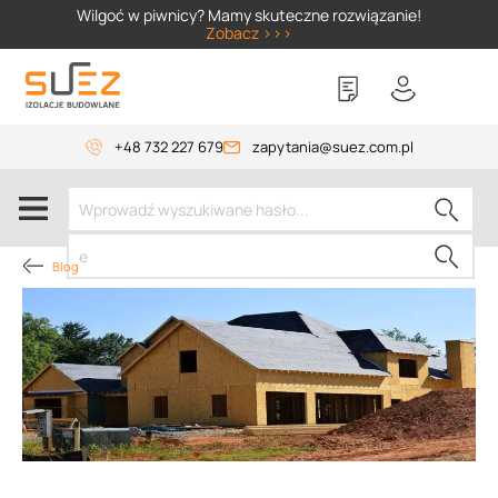
SIZER
Wilgoć w piwnicy? Mamy skuteczne rozwiązanie!
Zobacz >>>
+48 732 227 679
zapytania@suez.com.pl
Blog