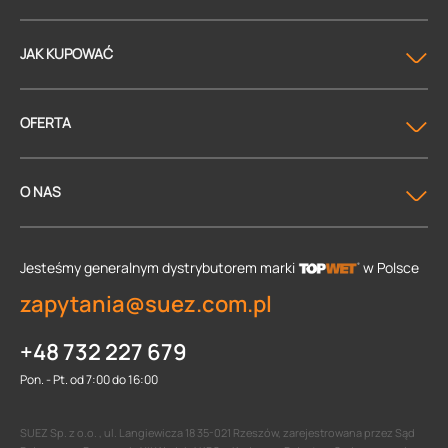
JAK KUPOWAĆ
OFERTA
O NAS
Jesteśmy generalnym dystrybutorem
marki
w Polsce
zapytania@suez.com.pl
+48 732 227 679
Pon. - Pt. od 7:00 do 16:00
SUEZ Sp. z o.o. , ul. Langiewicza 18 35-021 Rzeszów, zarejestrowana przez Sąd