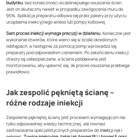
budynku
, bez konieczności wcześniejszego osuszania ścian.
Jest on skuteczny nawet w przypadku zawilgocenia muru do
95%. Aplikacja preparatu odbywa się przez pakery przy użyciu
urządzenia iniekcyjnego airless lub pompy kolbowej.
Sam proces iniekcji wymaga precyzji w działaniu
. Konieczne jest
wykonanie otworów, które wierci się w ściśle określonych
odstępach, a następnie za pomocą pomp wprowadza się
preparaty pod odpowiednim ciśnieniem. Po zakończeniu iniekcji
otwory są zabezpieczane, a ściana poddawana jest
monitorowaniu, aby upewnić się, że proces osuszania przebiega
prawidłowo.
Jak zespolić pękniętą ścianę –
różne rodzaje iniekcji
Zespolenie pękniętej ściany jest procesem wymagającym nie
tylko odpowiedniej wiedzy technicznej, ale również
zastosowania specjalistycznych preparatów do
iniekcji rys i
pęknięć
.
Żywice iniekcyjne, takie jak Apogel PU i Apogel E oraz