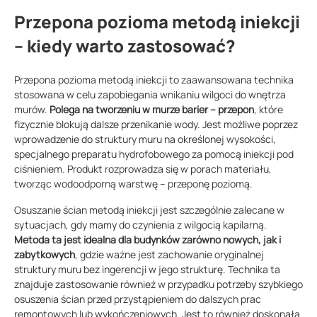
Przepona pozioma metodą iniekcji
– kiedy warto zastosować?
Przepona pozioma metodą iniekcji to zaawansowana technika
stosowana w celu zapobiegania wnikaniu wilgoci do wnętrza
murów.
Polega na tworzeniu w murze barier – przepon
, które
fizycznie blokują dalsze przenikanie wody. Jest możliwe poprzez
wprowadzenie do struktury muru na określonej wysokości,
specjalnego preparatu hydrofobowego za pomocą iniekcji pod
ciśnieniem. Produkt rozprowadza się w porach materiału,
tworząc wodoodporną warstwę – przeponę poziomą.
Osuszanie ścian metodą iniekcji jest szczególnie zalecane w
sytuacjach, gdy mamy do czynienia z wilgocią kapilarną.
Metoda ta jest idealna dla budynków zarówno nowych, jak i
zabytkowych
, gdzie ważne jest zachowanie oryginalnej
struktury muru bez ingerencji w jego strukturę. Technika ta
znajduje zastosowanie również w przypadku potrzeby szybkiego
osuszenia ścian przed przystąpieniem do dalszych prac
remontowych lub wykończeniowych. Jest to również doskonała