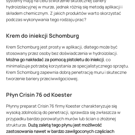
systemy mają na celu stworzenie skutecznej bariery
hydroizolacyjnej w murze, jednak różnią się metodą aplikacji i
składem chemicznym. Z jakich produktów warto skorzystać
podczas wykonywania tego rodzaju prac?
Krem do iniekcji Schomburg
Krem Schomburg jest prosty w aplikacji, dlatego może być
stosowany przez osoby bez doświadczenia w hydroizolacji.
Można go nakładać za pomocą pistoletu do iniekcji
, co
minimalizuje potrzebę korzystania ze specjalistycznego sprzętu.
Krem Schomburg zapewnia dobrą penetrację muru i skuteczne
tworzenie bariery przeciwwilgociowej.
Płyn Crisin 76 od Koester
Płynny preparat Crisin 76 firmy Koester charakteryzuje się
wysoką zdolnością do penetracji, sprawdza się zwłaszcza w
przypadku bardzo porowatych murów lub ścian o złożonej
strukturze.
Dużą zaletą tego płynu jest możliwość
zastosowania nawet w bardzo zawilgoconych częściach