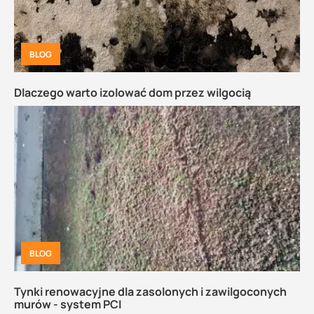
BLOG
Dlaczego warto izolować dom przez wilgocią
BLOG
Tynki renowacyjne dla zasolonych i zawilgoconych
murów - system PCI