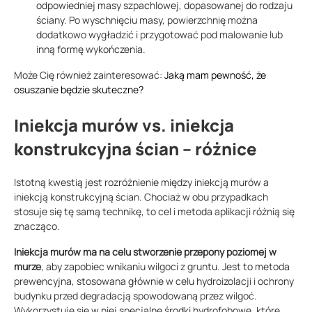
odpowiedniej masy szpachlowej, dopasowanej do rodzaju
ściany. Po wyschnięciu masy, powierzchnię można
dodatkowo wygładzić i przygotować pod malowanie lub
inną formę wykończenia.
Może Cię również zainteresować:
Jaką mam pewność, że
osuszanie będzie skuteczne?
Iniekcja murów vs. iniekcja
konstrukcyjna ścian – różnice
Istotną kwestią jest rozróżnienie między iniekcją murów a
iniekcją konstrukcyjną ścian. Chociaż w obu przypadkach
stosuje się tę samą technikę, to cel i metoda aplikacji różnią się
znacząco.
Iniekcja murów ma na celu stworzenie przepony poziomej w
murze
, aby zapobiec wnikaniu wilgoci z gruntu. Jest to metoda
prewencyjna, stosowana głównie w celu hydroizolacji i ochrony
budynku przed degradacją spowodowaną przez wilgoć.
Wykorzystuje się w niej specjalne środki hydrofobowe, które