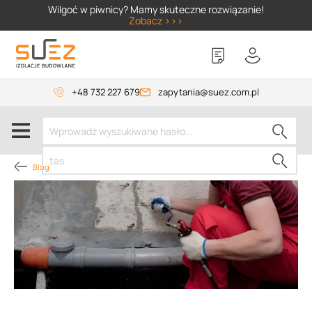
SIZER
Wilgoć w piwnicy? Mamy skuteczne rozwiązanie!
Zobacz >>>
+48 732 227 679
zapytania@suez.com.pl
Blog