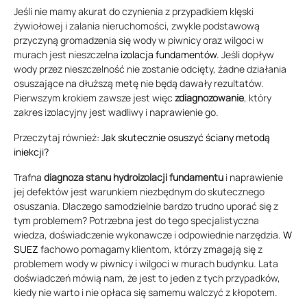
Jeśli nie mamy akurat do czynienia z przypadkiem klęski
żywiołowej i zalania nieruchomości, zwykle podstawową
przyczyną gromadzenia się wody w piwnicy oraz wilgoci w
murach jest nieszczelna
izolacja fundamentów.
Jeśli dopływ
wody przez nieszczelność nie zostanie odcięty, żadne działania
osuszające na dłuższą metę nie będą dawały rezultatów.
Pierwszym krokiem zawsze jest więc
zdiagnozowanie
, który
zakres izolacyjny jest wadliwy i naprawienie go.
Przeczytaj również:
Jak skutecznie osuszyć ściany metodą
iniekcji?
Trafna
diagnoza stanu hydroizolacji fundamentu
i naprawienie
jej defektów jest warunkiem niezbędnym do skutecznego
osuszania. Dlaczego samodzielnie bardzo trudno uporać się z
tym problemem? Potrzebna jest do tego specjalistyczna
wiedza, doświadczenie wykonawcze i odpowiednie narzędzia.
W
SUEZ
fachowo pomagamy klientom, którzy zmagają się z
problemem wody w piwnicy i wilgoci w murach budynku. Lata
doświadczeń mówią nam, że jest to jeden z tych przypadków,
kiedy nie warto i nie opłaca się samemu walczyć z kłopotem.