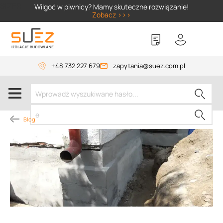
SIZER
Wilgoć w piwnicy? Mamy skuteczne rozwiązanie!
Zobacz >>>
+48 732 227 679
zapytania@suez.com.pl
Blog