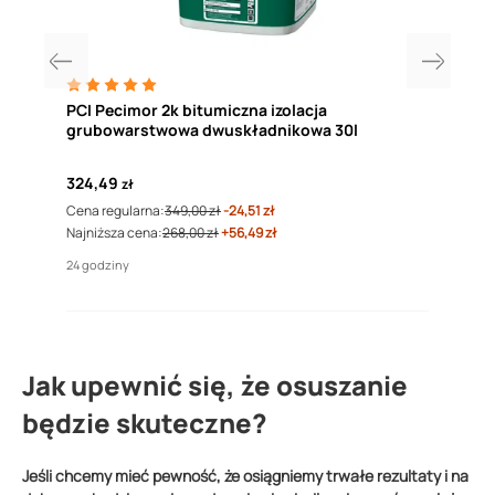
PCI Pecimor 2k bitumiczna izolacja
KOES
grubowarstwowa dwuskładnikowa 30l
szar
324,49
249
zł
24 go
Cena regularna:
349,00 zł
-24,51 zł
Najniższa cena:
268,00 zł
+56,49 zł
24 godziny
Jak upewnić się, że osuszanie
będzie skuteczne?
Jeśli chcemy mieć pewność, że osiągniemy trwałe rezultaty i na