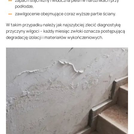
zapach stęchlizny i widoczna pleśń w narożnikach przy
podłodze,
zawilgocenie obejmujące coraz wyższe partie ściany.
W takim przypadku należy jak najszybciej zlecić diagnostykę
przyczyny wilgoci – każdy miesiąc zwłoki oznacza postępującą
degradację izolacji i materiałów wykończeniowych.