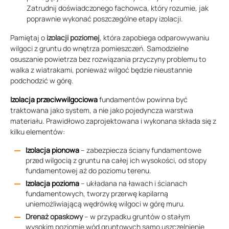
Zatrudnij doświadczonego fachowca, który rozumie, jak
poprawnie wykonać poszczególne etapy izolacji.
Pamiętaj o
izolacji poziomej
, która zapobiega odparowywaniu
wilgoci z gruntu do wnętrza pomieszczeń. Samodzielne
osuszanie powietrza bez rozwiązania przyczyny problemu to
walka z wiatrakami, ponieważ wilgoć będzie nieustannie
podchodzić w górę.
Izolacja przeciwwilgociowa
fundamentów powinna być
traktowana jako system, a nie jako pojedyncza warstwa
materiału. Prawidłowo zaprojektowana i wykonana składa się z
kilku elementów:
Izolacja pionowa
– zabezpiecza ściany fundamentowe
przed wilgocią z gruntu na całej ich wysokości, od stopy
fundamentowej aż do poziomu terenu.
Izolacja pozioma
– układana na ławach i ścianach
fundamentowych, tworzy przerwę kapilarną
uniemożliwiającą wędrówkę wilgoci w górę muru.
Drenaż opaskowy
– w przypadku gruntów o stałym
wysokim poziomie wód gruntowych samo uszczelnienie