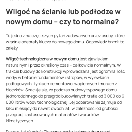
Wilgoć na ścianie lub podłodze w
nowym domu – czy to normalne?
To jedno z najczęstszych pytań zadawanych przez osoby, które
właśnie odebrały klucze do nowego domu. Odpowiedź brzmi: to
zależy.
Wilgoć technologiczna w nowym domu
jest zjawiskiem
naturalnym i przez określony czas – całkowicie normalnym. W
trakcie budowy do konstrukcji wprowadzana jest ogromna ilość
wody: w betonie fundamentów i stropów, w wylewkach
podłogowych, tynkach cementowo-wapiennych i murach z
bloczków. Szacuje się, że podczas budowy typowego domu
jednorodzinnego do przegród budowlanych trafia od 3 000 do 6
000 litrów wody technologicznej. Jej odparowanie zajmuje od
kilku miesięcy do nawet dwóch lat, w zależności od grubości
przegród, zastosowanych materiałów i warunków
klimatycznych.
Przeczytaj również:
Dlaczego warto izolować dom przed