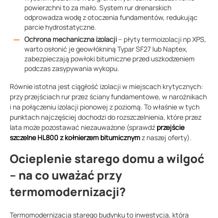
powierzchni to za mało. System rur drenarskich
odprowadza wodę z otoczenia fundamentów, redukując
parcie hydrostatyczne.
Ochrona mechaniczna izolacji
– płyty termoizolacji np XPS,
warto osłonić je geowłókniną Typar SF27 lub Naptex,
zabezpieczają powłoki bitumiczne przed uszkodzeniem
podczas zasypywania wykopu.
Równie istotna jest ciągłość izolacji w miejscach krytycznych:
przy przejściach rur przez ściany fundamentowe, w narożnikach
i na połączeniu izolacji pionowej z poziomą. To właśnie w tych
punktach najczęściej dochodzi do rozszczelnienia, które przez
lata może pozostawać niezauważone (sprawdź
przejście
szczelne HL800 z kołnierzem bitumicznym
z naszej oferty).
Ocieplenie starego domu a wilgoć
– na co uważać przy
termomodernizacji?
Termomodernizacja starego budynku to inwestycja, która