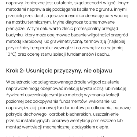
naprawy, konieczne jest ustalenie, skąd pochodzi wilgoć. Innymi
metodami naprawia się podciąganie kapilarne z gruntu, innymi
przeciek przez dach, a jeszcze innymi kondensację pary wodnej
na mostku termicznym. Mylna diagnoza to zmarnowane
pieniądze. W tym celu warto zlecić profesjonalny przegląd
budynku, który może obejmować badanie wilgotności przegród
metodą karbidową lub grawimetryczną, termowizję (najlepiej
przy różnicy temperatur wewnątrz i na zewnątrz co najmniej
10°C) oraz ocenę stanu izolacji fundamentów i dachu.
Krok 2: Usunięcie przyczyny, nie objawu
W zależności od zdiagnozowanego źródła wilgoci działania
naprawcze mogą obejmować iniekcję krystaliczną lub iniekcję
żywicami uszczelniającymi jako metodę wykonania izolacji
poziomej bez odkopywania fundamentów, wykonanie lub
naprawę izolacji pionowej fundamentów po odkopaniu, naprawę
pokrycia dachowego i obróbek blacharskich, uszczelnienie
przejść instalacyjnych, poprawę wentylacji pomieszczeń lub
montaż wentylacji mechanicznej z odzyskiem ciepła.