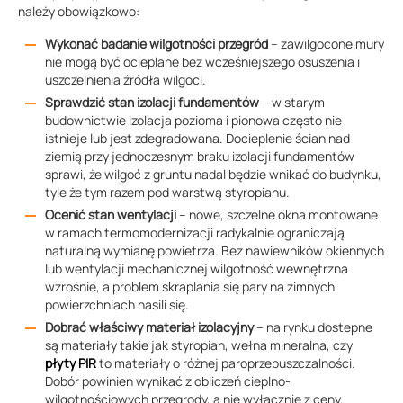
należy obowiązkowo:
Wykonać badanie wilgotności przegród
– zawilgocone mury
nie mogą być ocieplane bez wcześniejszego osuszenia i
uszczelnienia źródła wilgoci.
Sprawdzić stan izolacji fundamentów
– w starym
budownictwie izolacja pozioma i pionowa często nie
istnieje lub jest zdegradowana. Docieplenie ścian nad
ziemią przy jednoczesnym braku izolacji fundamentów
sprawi, że wilgoć z gruntu nadal będzie wnikać do budynku,
tyle że tym razem pod warstwą styropianu.
Ocenić stan wentylacji
– nowe, szczelne okna montowane
w ramach termomodernizacji radykalnie ograniczają
naturalną wymianę powietrza. Bez nawiewników okiennych
lub wentylacji mechanicznej wilgotność wewnętrzna
wzrośnie, a problem skraplania się pary na zimnych
powierzchniach nasili się.
Dobrać właściwy materiał izolacyjny
– na rynku dostepne
są materiały takie jak styropian, wełna mineralna, czy
płyty PIR
to materiały o różnej paroprzepuszczalności.
Dobór powinien wynikać z obliczeń cieplno-
wilgotnościowych przegrody, a nie wyłącznie z ceny.