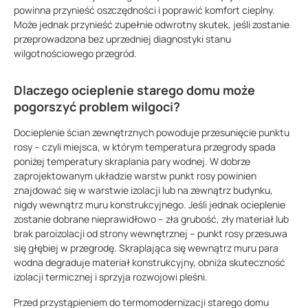
powinna przynieść oszczędności i poprawić komfort cieplny.
Może jednak przynieść zupełnie odwrotny skutek, jeśli zostanie
przeprowadzona bez uprzedniej diagnostyki stanu
wilgotnościowego przegród.
Dlaczego ocieplenie starego domu może
pogorszyć problem wilgoci?
Docieplenie ścian zewnętrznych powoduje przesunięcie punktu
rosy – czyli miejsca, w którym temperatura przegrody spada
poniżej temperatury skraplania pary wodnej. W dobrze
zaprojektowanym układzie warstw punkt rosy powinien
znajdować się w warstwie izolacji lub na zewnątrz budynku,
nigdy wewnątrz muru konstrukcyjnego. Jeśli jednak ocieplenie
zostanie dobrane nieprawidłowo – zła grubość, zły materiał lub
brak paroizolacji od strony wewnętrznej – punkt rosy przesuwa
się głębiej w przegrodę. Skraplająca się wewnątrz muru para
wodna degraduje materiał konstrukcyjny, obniża skuteczność
izolacji termicznej i sprzyja rozwojowi pleśni.
Przed przystąpieniem do termomodernizacji starego domu