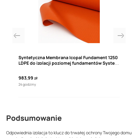
NELL
Syntetyczna Membrana Icopal Fundament 1250
Wie
LDPE do izolacji poziomej fundamentów System
izol
Bezpieczny Fundament Icopal (BFI)
2
war
983,99
Cena
zł
24 godziny
24 go
Podsumowanie
Odpowiednia izolacja to klucz do trwałej ochrony Twojego domu