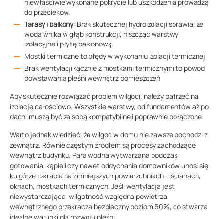
niewłaściwie wykonane pokrycie lub uszkodzenia prowadzą
do przecieków.
Tarasy i balkony
: Brak skutecznej hydroizolacji sprawia, że
woda wnika w głąb konstrukcji, niszcząc warstwy
izolacyjne i płytę balkonową.
Mostki termiczne to błędy w wykonaniu izolacji termicznej
Brak wentylacji łącznie z mostkami termicznymi to powód
powstawania pleśni wewnątrz pomieszczeń
Aby skutecznie rozwiązać problem wilgoci, należy patrzeć na
izolację całościowo. Wszystkie warstwy, od fundamentów aż po
dach, muszą być ze sobą kompatybilne i poprawnie połączone.
Warto jednak wiedzieć, że wilgoć w domu nie zawsze pochodzi z
zewnątrz. Równie częstym źródłem są procesy zachodzące
wewnątrz budynku. Para wodna wytwarzana podczas
gotowania, kąpieli czy nawet oddychania domowników unosi się
ku górze i skrapla na zimniejszych powierzchniach – ścianach,
oknach, mostkach termicznych. Jeśli wentylacja jest
niewystarczająca, wilgotność względna powietrza
wewnętrznego przekracza bezpieczny poziom 60%, co stwarza
idealne warunki dla rozwoju pleśni.