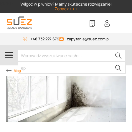
SIZER
Wilgoć w piwnicy? Mamy skuteczne rozwiązanie!
Zobacz >>>
+48 732 227 679
zapytania@suez.com.pl
Blog