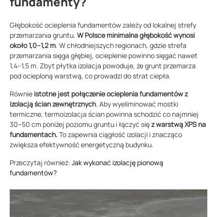
fundamenty?
Głębokość ocieplenia fundamentów zależy od lokalnej strefy
przemarzania gruntu.
W Polsce minimalna głębokość wynosi
około 1,0–1,2 m
. W chłodniejszych regionach, gdzie strefa
przemarzania sięga głębiej, ocieplenie powinno sięgać nawet
1,4–1,5 m. Zbyt płytka izolacja powoduje, że grunt przemarza
pod ocieploną warstwą, co prowadzi do strat ciepła.
Równie
istotne jest połączenie ocieplenia fundamentów z
izolacją ścian zewnętrznych
. Aby wyeliminować mostki
termiczne, termoizolacja ścian powinna schodzić co najmniej
30–50 cm poniżej poziomu gruntu i łączyć się
z warstwą XPS na
fundamentach.
To zapewnia ciągłość izolacji i znacząco
zwiększa efektywność energetyczną budynku.
Przeczytaj również:
Jak wykonać izolację pionową
fundamentów?