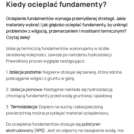
Kiedy ocieplać fundamenty?
Ocieplanie fundamentów wymaga przemyślanej strategii. Jakie
materiały wybrać i jak głęboko ocieplać fundamenty, by uniknąć
problemów z wilgocią, przemarzaniem i mostkami termicznymi?
Czytaj dalej!
Izolację termiczną fundamentów wykonujemy w ściśle
określonej kolejności, zawsze po nałożeniu hydroizolacji.
Prawidłowy proces wygląda następująco:
1.
Izolacja pozioma:
Najpierw stosuje się barierę, która odcina
podciąganie wilgoci z gruntu w górę.
2.
Izolacja pionowa
:
Następnie nakłada się hydroizolację
chroniącą fundamenty przed wodą gruntową i opadową.
3.
Termoizolacja:
Dopiero na suchą i zabezpieczoną
powierzchnię można przyklejać materiał ociepleniowy.
Do ocieplenia fundamentów stosuje się
polistyren
ekstrudowany (XPS)
. Jest on odporny na nasiąkanie wodą, ma