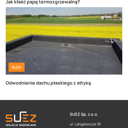
Jak kłaść papę termozgrzewalną?
BLOG
Odwodnienie dachu płaskiego z attyką
SUEZ Sp. z o.o.
ul. Langiewicza 18