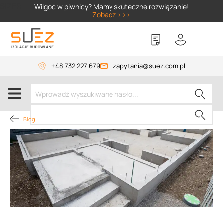
SIZER
Wilgoć w piwnicy? Mamy skuteczne rozwiązanie!
Zobacz >>>
+48 732 227 679
zapytania@suez.com.pl
Blog