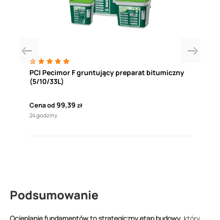
PCI Pecimor F gruntujący preparat bitumiczny
PCI 
(5/10/33L)
gru
99,39
324
Cena od
zł
24 godziny
Cena 
Najni
24 go
Podsumowanie
Ocieplanie fundamentów to strategiczny etap budowy
, który