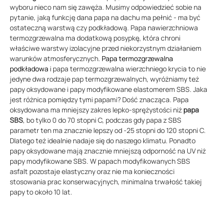
wyboru nieco nam się zawęża. Musimy odpowiedzieć sobie na
pytanie, jaką funkcję dana papa na dachu ma pełnić - ma być
ostateczną warstwą czy podkładową. Papa nawierzchniowa
termozgrzewalna ma dodatkową posypkę, która chroni
właściwe warstwy izolacyjne przed niekorzystnym działaniem
warunków atmosferycznych.
Papa termozgrzewalna
podkładowa
i papa termozgrzewalna wierzchniego krycia to nie
jedyne dwa rodzaje pap termozgrzewalnych, wyróżniamy też
papy oksydowane i papy modyfikowane elastomerem SBS. Jaka
jest różnica pomiędzy tymi papami? Dość znacząca. Papa
oksydowana ma mniejszy zakres lepko-sprężystości niż
papa
SBS
, bo tylko 0 do 70 stopni C, podczas gdy papa z SBS
parametr ten ma znacznie lepszy od -25 stopni do 120 stopni C.
Dlatego też idealnie nadaje się do naszego klimatu. Ponadto
papy oksydowane mają znacznie mniejszą odporność na UV niż
papy modyfikowane SBS. W papach modyfikowanych SBS
asfalt pozostaje elastyczny oraz nie ma konieczności
stosowania prac konserwacyjnych, minimalna trwałość takiej
papy to około 10 lat.