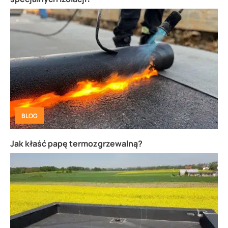
BLOG
Jak kłaść papę termozgrzewalną?