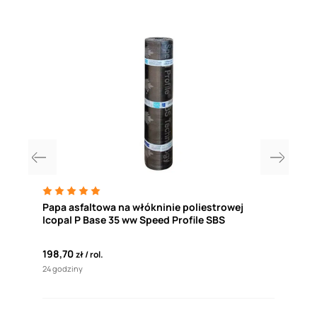
Papa asfaltowa na włókninie poliestrowej
Pap
Icopal P Base 35 ww Speed Profile SBS
198,70
173,
zł
rol.
24 godziny
24 go