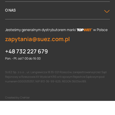
O NAS
Jesteśmy generalnym dystrybutorem
marki
w Polsce
zapytania@suez.com.pl
+48 732 227 679
Pon. - Pt. od 7:00 do 16:00
SUEZ Sp. z o.o. , ul. Langiewicza 18 35-021 Rzeszów, zarejestrowana przez Sąd
Rejonowy w Rzeszowie XII Wydział KRS w Krajowym Rejestrze Sądowym pod
numerem 0000535357, NIP 813-36-99-629, REGON 360344189.
Created by Crehler