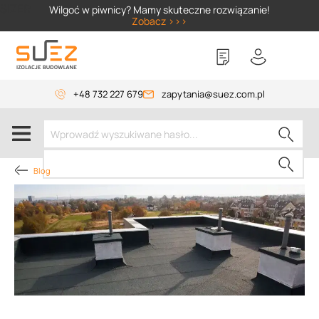
SIZER
Wilgoć w piwnicy? Mamy skuteczne rozwiązanie!
Zobacz >>>
+48 732 227 679
zapytania@suez.com.pl
Blog