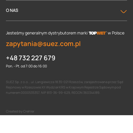
O NAS
Jesteśmy generalnym dystrybutorem
marki
w Polsce
zapytania@suez.com.pl
+48 732 227 679
Pon. - Pt. od 7:00 do 16:00
SUEZ Sp. z o.o. , ul. Langiewicza 18 35-021 Rzeszów, zarejestrowana przez Sąd
Rejonowy w Rzeszowie XII Wydział KRS w Krajowym Rejestrze Sądowym pod
numerem 0000535357, NIP 813-36-99-629, REGON 360344189.
Created by Crehler