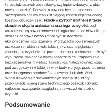
tarasu lub jastrych posadzkowy, czy lepiej wyburzyć i zrobić
nową posadzkę? Decyzja ta powinna być poprzedzona
szczegółową analizą stanu istniejącej konstrukcji oraz oceną
kosztów obu rozwiązań.
Przede wszystkim istotne jest także
określenie stopnia uszkodzenia oraz jego rozległości
. Jeśli
uszkodzenia są powierzchowne lub ograniczone do niewielkiego
obszaru,
naprawa betonu
może być skutecznym i
ekonomicznym rozwiązaniem. W przypadku poważniejszych
uszkodzeń strukturalnych, takich jak znaczne pęknięcia,
zapadnięcia czy obniżenie poziomu betonu, konieczne może być
wyburzenie i wykonanie nowej posadzki w celu zapewnienia
bezpieczeństwa i trwałości konstrukcji. Należy również wziąć
pod uwagę czynniki takie jak wiek budynku, jego przeznaczenie
oraz dostępność zasobów finansowych i ludzkich. Warto
skonsultować się z doświadczonym specjalistą, który
przeprowadzi ocenę stanu technicznego posadzki i doradzi
najlepsze rozwiązanie uwzględniające wszystkie istotne
czynniki.
Podsumowanie