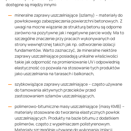
dostępne są między innymi:
mineralne zaprawy uszczelniające (szlamy) – materiały do
powłokowego zabezpieczenia powierzchni betonowych. Z
uwagi na mocne wiązanie ze strukturą betonu są odporne
zarówno na pozytywne jak i negatywne parcie wody. Ma to
szczególne znaczenie przy pracach wykonywanych od
strony wewnętrznej takich jak np. odtworzenie izolacji
fundamentów. Warto zaznaczyć, że mineralne niektóre
zaprawy uszczelniające posiadają unikalne właściwości
takie jak odporność na promieniowanie UV i odpowiednią
elastyczność co pozwala na stosowanie tych produktów
jako uszczelniania na tarasach i balkonach,
szybkowiążące zaprawy uszczelniające – często używane
do tamowania aktywnych przecieków przed
zastosowaniem szlamów uszczelniających,
polimerowo-bitumiczne masy uszczelniające (masy KMB) –
materiały stosowane do tworzenia elastycznych powłok
uszczelniających. Produkty na bazie bitumu z dodatkiem
polimerów, często z wypełniaczem polistyrenowym.
Materiały szczególnie używane do wykonania izolacji