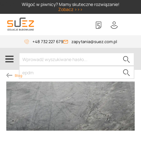
SIZER
Wilgoć w piwnicy? Mamy skuteczne rozwiązanie!
Zobacz >>>
+48 732 227 679
zapytania@suez.com.pl
Blog